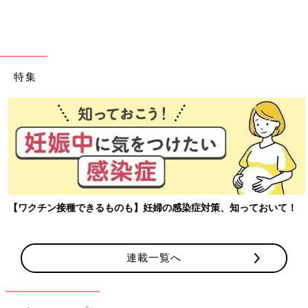
出典：Instagramアカウント「po__rib」
poriさんはご両親に、こちらのカッコいい兜を買ってもらったそ
うですよ。装飾が細やかで美しい、優しい色合い、飾るところを
選ばないコンパクトサイズなど、お気に入りポイントがたっぷ
り！繊細なデザインが素敵ですよね。
特集
コロンとした丸いフォルムが可愛らしいこいのぼり
【ワクチン接種できるものも】妊婦の感染症対策、知っておいて！
連載一覧へ