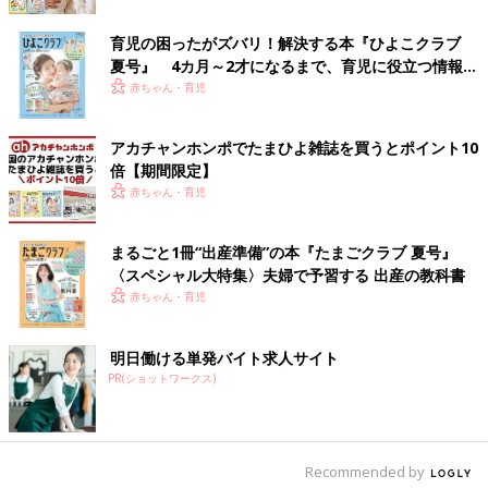
育児の困ったがズバリ！解決する本『ひよこクラブ
夏号』 4カ月～2才になるまで、育児に役立つ情報が
いっぱい！
赤ちゃん・育児
アカチャンホンポでたまひよ雑誌を買うとポイント10
倍【期間限定】
赤ちゃん・育児
まるごと1冊“出産準備”の本『たまごクラブ 夏号』
〈スペシャル大特集〉夫婦で予習する 出産の教科書
赤ちゃん・育児
明日働ける単発バイト求人サイト
PR(ショットワークス)
Recommended by