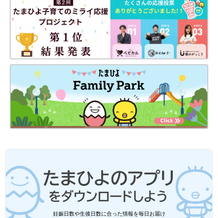
事で、初節句とは、赤ちゃんが生まれて初めて
迎える節句のことをいいます。女の子は３月３
日の桃の節句に、男の子は５月５日の端午の節
句にお祝いします。ただ、節句が生まれて３カ
コンパクトサイズの兜&こいのぼりは、どれもオシャレで素敵で
月以内に来るときは、翌年に行うようにしま
したよね。しっかりとした存在感を持ちつつも場所を取らないな
す。
んて、ママにとってはとてもありがたいですよね。ぜひ、兜やこ
いのぼり選びの参考にしてみてくださいね。
(文・水川ちさ)
※記事内容でご紹介している投稿、リンク先は、削除される場合
があります。あらかじめご了承ください。
※記事の内容は記載当時の情報であり、現在と異なる場合があり
ます。
妊娠日数や生後日数に合った情報を毎日お届け