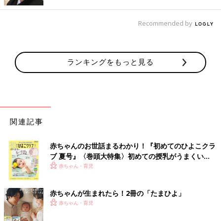
Recommended by
ランキングをもっと見る
出典：Instagramアカウント「pipimaru__kosodate」
ぴぴまるさんは、こちらの素敵なタペストリーを飾ってみたよう
ですよ。お家に飾りたいけど飾る場所がない...という方におすす
めなんだそう。これなら壁にかけるだけで場所をとることもな
く、高いところに飾れば子どもにいたずらされることもない！と
関連記事
メリットもたくさん♪ 収納するにもラクチンな鯉のぼりですよ
ね。
赤ちゃんのお世話まるわかり！『初めてのひよこクラ
ブ 夏号』〈巻頭大特集〉初めての授乳がうまくい
装飾が細やかで美しく、優しい色合いの兜
く！ おっぱい・ミルクの基本と夏のトラブル 解決テ
赤ちゃん・育児
ク
赤ちゃんが生まれたら！2冊の「たまひよ」
赤ちゃん・育児