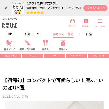
×
内祝い
SHOP
メニュー
TOP
妊娠・出産
赤ちゃん・育児
妊活
育児グッズ
病気・予防接種
離乳食
優待パス
ひよこクラブ
アプリ
SNS
キャンペーン
写真スタジオ
【初節句】コンパクトで可愛らしい！兜&こい
のぼり5選
2022/04/20
更新