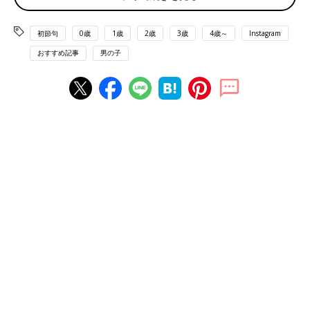
初節句
0歳
1歳
2歳
3歳
4歳～
Instagram
おすすめ記事
男の子
出典：Instagramアカウント「__fruij0i24」
RIOさんは、こちらの素敵な兜を飾ったんだそう。色もサイズ感
もデザインも全てがお気に入りとのこと。洗練された雰囲気で、
見た目も美しいですよね。小さいサイズながらも、勇ましさもあ
ってカッコいいですね！