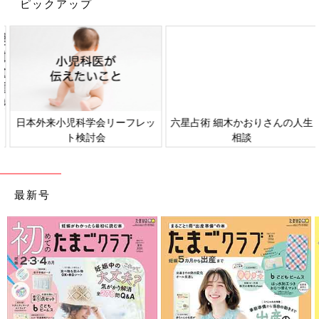
ピックアップ
出典：Instagramアカウント「mi_room_j」
mi-さんは、こちらの可愛らしいこいのぼりを飾ってみたようで
すよ。コロンとした丸いフォルムがなんともキュートなこいのぼ
りですよね。
インテリア
として飾ってもオシャレで、場所をとら
ないのも嬉しいポイント。コレは欲しくなっちゃいますね！
日本外来小児科学会リーフレッ
六星占術 細木かおりさんの人生
ト検討会
相談
繊細で美しく、存在感もあってシンプル！オシャレ
な兜とこいのぼり
最新号