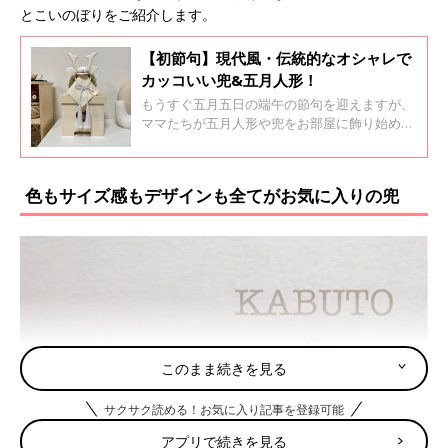
とこいのぼりをご紹介します。
【初節句】現代風・伝統的なオシャレで
カッコいい兜&五月人形！
もうすぐ五月五日の端午の節句を迎えますが、
ママたちが五月人形や兜をお部屋に飾り始めて
いるようです。現代風の可愛らしくて優しい印
象の五月人形や、伝統的なかっこよくて勇まし
さのある鎧兜など、どれも素敵なものばかり！
色もサイズ感もデザインも全てがお気に入りの兜
今回はそんな五月人形・兜をご紹介します。
このまま続きを見る
サクサク読める！お気に入り記事を登録可能
アプリで続きを見る