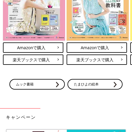
Amazonで購入
Amazonで購入
楽天ブックスで購入
楽天ブックスで購入
出典：Instagramアカウント「ym_ch_」
chihoさんは、HAKI（ハキ）という名前の兜と、リトルエムイー
ムック書籍
たまひよの絵本
のこいのぼりを購入。とっても繊細で美しく、存在感のある兜で
すよね。こいのぼりタペストリーには名入れできたり、タッセル
の色を選べたりと、バリエーションも豊富なんだとか。どちらも
シンプルで見惚れてしまうようなデザインですよね。
キャンペーン
【専門家監修】初節句のお祝いをしよ
う！ 端午の節句と桃の節句の祝い方
節句とは子どもの健やかな成長を願って行う行