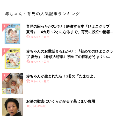
お家に飾りたいけど飾る場所がない..という方にお
すすめ！こいのぼりタペストリー
赤ちゃん・育児の人気記事ランキング
育児の困ったがズバリ！解決する本『ひよこクラブ
夏号』 4カ月～2才になるまで、育児に役立つ情報が
いっぱい！
赤ちゃん・育児
赤ちゃんのお世話まるわかり！『初めてのひよこクラ
ブ 夏号』〈巻頭大特集〉初めての授乳がうまくい
く！ おっぱい・ミルクの基本と夏のトラブル 解決テ
赤ちゃん・育児
ク
赤ちゃんが生まれたら！2冊の「たまひよ」
赤ちゃん・育児
お墓の撤去にいくらかかる？墓じまい費用
PR(くらしの話題)