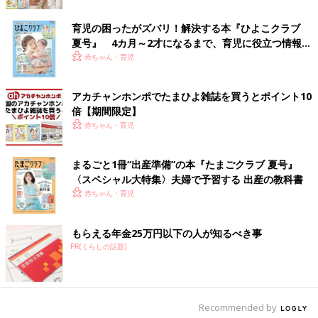
育児の困ったがズバリ！解決する本『ひよこクラブ
夏号』 4カ月～2才になるまで、育児に役立つ情報が
いっぱい！
赤ちゃん・育児
アカチャンホンポでたまひよ雑誌を買うとポイント10
倍【期間限定】
赤ちゃん・育児
まるごと1冊“出産準備”の本『たまごクラブ 夏号』
〈スペシャル大特集〉夫婦で予習する 出産の教科書
赤ちゃん・育児
もらえる年金25万円以下の人が知るべき事
PR(くらしの話題)
Recommended by