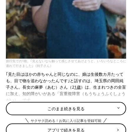
旅行先での1枚。｢見えないなら触って感じさせてあげようと、いろいろなところに
連れて行きました｣（純子さん）
｢見た目はほかの赤ちゃんと同じなのに、娘は生後数カ月たって
も、目で物を追わなかったんです｣と話すのは、埼玉県の岡田純
子さん。長女の麻夢（あむ）さん（2
1歳
）は、生まれつきの全盲
に加え、知的障がいがある「盲重複障害（もうちょうふくしょう
がい）」です。
盲重複障害とは、視覚障害と知的障害など、複数の障害を合わせ
このまま続きを見る
持っている障害を差します。
純子さんは、視覚障害を持つ子どものママたちを中心に設立した
サクサク読める！お気に入り記事を登録可能
「非営利活動法人みのり」の副代表理事として、現在も運営に携
アプリで続きを見る