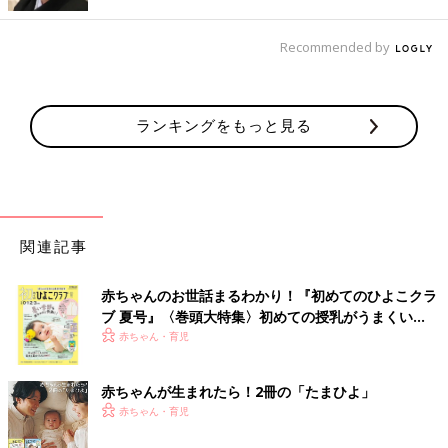
を見開いたままでした。“あぁ、やっぱりトラブルがあったん
だ”とようやく腑に落ちました。
Recommended by
ほかの検査もしたあと、おそらく生まれつきの全盲だろうと診断
されました。診察後は大号泣です。あまりのショックでどう家路
に着いたか記憶がなくて、ただただ、自分を責め続けました」
ランキングをもっと見る
（純子さん）
｢もう治りません｣セカンドオピニオンの診断はどこ
も同じ
関連記事
赤ちゃんのお世話まるわかり！『初めてのひよこクラ
ブ 夏号』〈巻頭大特集〉初めての授乳がうまくい
く！ おっぱい・ミルクの基本と夏のトラブル 解決テ
赤ちゃん・育児
ク
赤ちゃんが生まれたら！2冊の「たまひよ」
赤ちゃん・育児