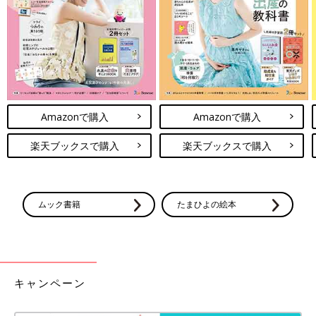
幼少期に姉妹で水遊びをしていた様子。
Amazonで購入
Amazonで購入
麻夢さんには
2歳
差の妹さんがいます。全盲の長女と幼い妹の幼
少期のお世話は、記憶がないほど大変だったと言います。
楽天ブックスで購入
楽天ブックスで購入
「上の子は、抱っこかおんぶをしていないとずっと泣いていたの
で、家事はおんぶでやっていました。
ムック書籍
たまひよの絵本
今になって思うんですが、たぶん、目が見えないということで、
親の存在を知る手立てが肌の感覚や声だけだったんですよね。だ
から、不安を感じたりイライラして泣いていたのかなと」（純子
さん）
キャンペーン
夜泣き
もひどかったという麻夢さん。さらに2歳差の妹。きょう
だい育児ならではの大変さもあったようです。