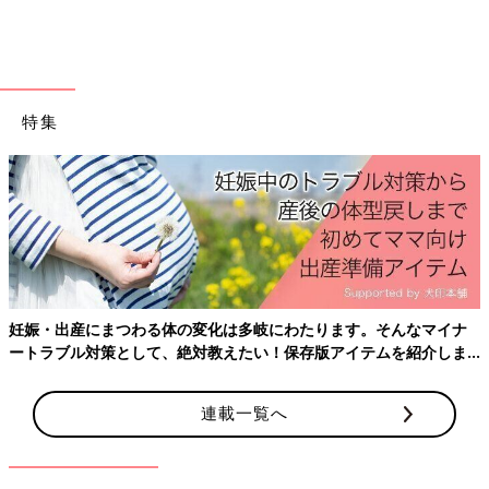
特集
小さいころは泣いてばかりだったという麻夢さん。
生まれつきの全盲であることを否定してもらいたくて、純子さん
はセカンドオピニオンを求めて奔走します。
｢娘を連れ、いくつも病院を回りました。でも、どこへ行って
も“もう治りません”“諦めてください”と言われ、また落ち込むん
です。
娘は病院で毎回大泣きするし、検査は薬で熟眠させて行うため、
受診のたびに娘に負担をかけさせていると思うと、それも辛く
妊娠・出産にまつわる体の変化は多岐にわたります。そんなマイナ
て…｣（純子さん）
ートラブル対策として、絶対教えたい！保存版アイテムを紹介しま
す。
初めての子育てで不安が多い中、純子さんは、麻夢さんの視覚障
連載一覧へ
害をどう捉え、受け入れていったのでしょう。
｢初めは、落ち込んで絶望的な気持ちになって、次は現状を否定
して“何とかして治すんだ”という思いが湧き出てくる。何かでき