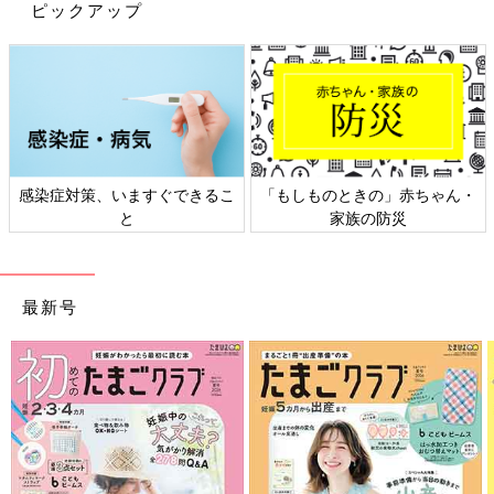
ピックアップ
ることはないのか、自分の中にある苦しみをなんとかしようと、
もがいてもがいて…という感じです。
そのうち、もがいても現実は変えられないという諦めのような心
境になって。“現実を受け入れなくちゃ”と自分に言い聞かせ、こ
の先にある未来に何か希望を見つけようとしていくんです。
この気持ちの変化は、私自身の感情をコントロールするためのも
感染症対策、いますぐできるこ
「もしものときの」赤ちゃん・
ので、不思議と娘に対して“何とかしなくちゃ”というような思い
と
家族の防災
を常に抱いているわけではないんです」（純子さん）
きょうだい育児は大変。布団でぐっすり寝た記憶が
最新号
ない