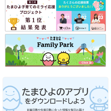
「上の子の夜泣きは、成長とともに収まってきたかと思ったら、
次は下の子の夜泣きが始まって…。そのころの私は、布団でぐっ
すり眠ったことがないかもしれません」（純子さん）
長女は本当に泣いてばかりで、自分から何かに興味を持って遊ぶ
ことがなかったと純子さん。そのため、子育てでは心に留めてい
たことがあったそうです。
「上の子には楽しみを持って生きてほしいと思って、ピアノを習
わせたり、音の出るおもちゃなどで一緒に遊んだりしました。い
ちばんハマったのは、子ども向けの音楽CD鑑賞でした。CDの歌
い手さんのコンサートに連れて行くと、とくに楽しそうにしてい
ました。
服の着脱などの生活習慣は、盲学校でも教えてくれるので、家で
は上の子が好んで楽しめるモノやコトを見つけてあげようと、い
ろいろ探しました」（純子さん）
盲学校に通うようになると新たな課題が！
妊娠日数や生後日数に合った情報を毎日お届け