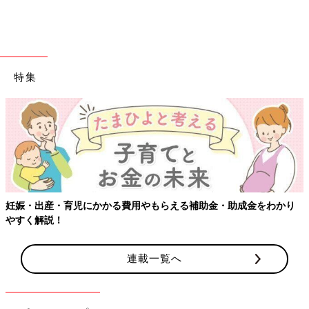
特集
出典：Instagramアカウント「c_o_c_h_i」
こちらはc_o_c_h_iさんがセリアで発見したという、豚のミニプレ
ートです。なんともいえない豚の表情が可愛いですよね！このお
皿を食卓に並べれば、お子さんも喜んでくれるのではないでしょ
妊娠・出産・育児にかかる費用やもらえる補助金・助成金をわかり
うか？
やすく解説！
くすみカラーが可愛い♪ グラタン皿
連載一覧へ