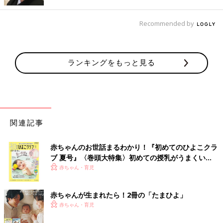
Recommended by
ランキングをもっと見る
出典：Instagramアカウント「emi_chiiiii_room_5x」
こちらはemi_chiiiii_room_5xさんが550円で購入したディスプレ
イラック。コスメや小物を置いて楽しめるところが気に入ってい
るんだとか。アーチ型の背面もおしゃれで何を飾っても映えそう
ですね◎
関連記事
ごちゃつく小物もすっきり収納！フリンジバスケッ
ト
赤ちゃんのお世話まるわかり！『初めてのひよこクラ
ブ 夏号』〈巻頭大特集〉初めての授乳がうまくい
く！ おっぱい・ミルクの基本と夏のトラブル 解決テ
赤ちゃん・育児
ク
赤ちゃんが生まれたら！2冊の「たまひよ」
赤ちゃん・育児