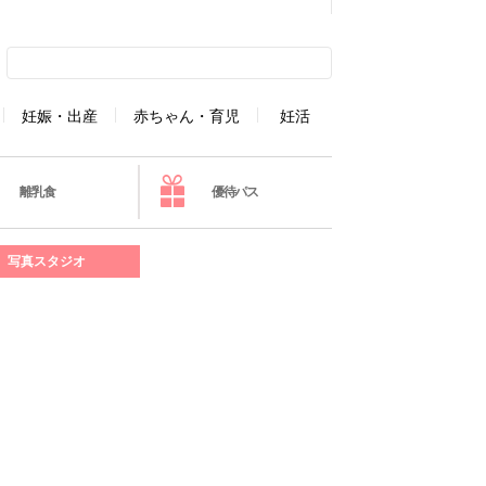
妊娠・出産
赤ちゃん・育児
妊活
離乳食
優待パス
写真スタジオ