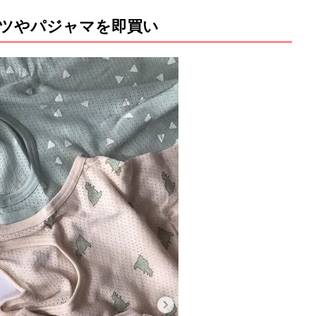
ツやパジャマを即買い
M
u
t
e