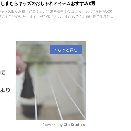
！しまむらキッズのおしゃれアイテムおすすめ3選
のキッズ服がお得すぎる！」と話題沸騰中！今回はおしゃれママ達が500
テムをご紹介いたします。ぜひ皆さんもしまむらでのお買い物で参考にし
もっと読む
arrow_forward_ios
Powered by 
GliaStudios