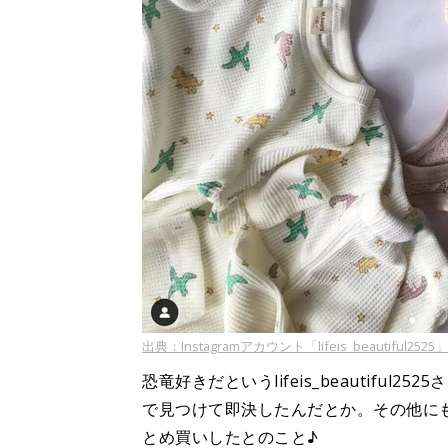
出典：Instagramアカウント「lifeis_beautiful2525」
恐竜好きだというlifeis_beautifu
で見つけて即決したんだとか。その他に
とめ買いしたとのこと♪