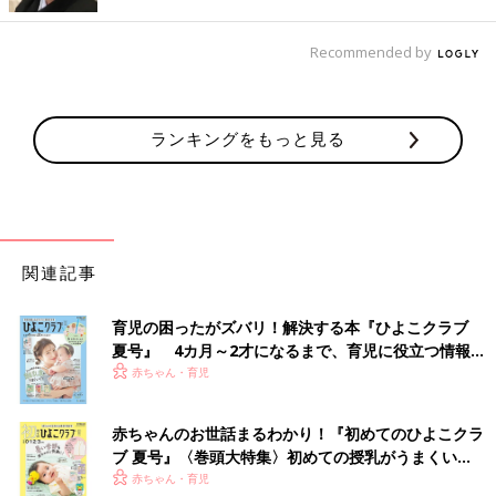
半分に切ったら、あとはスライサーを差し込んで手前に引くと、
簡単にカットすることができるそうです。まな板を出す手間が省
Recommended by
けて、
時短
にもなりますね♪
忙しい朝の救世主！かんたんおにぎり器
ランキングをもっと見る
関連記事
育児の困ったがズバリ！解決する本『ひよこクラブ
夏号』 4カ月～2才になるまで、育児に役立つ情報が
いっぱい！
赤ちゃん・育児
赤ちゃんのお世話まるわかり！『初めてのひよこクラ
ブ 夏号』〈巻頭大特集〉初めての授乳がうまくい
く！ おっぱい・ミルクの基本と夏のトラブル 解決テ
赤ちゃん・育児