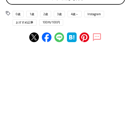
0歳
1歳
2歳
3歳
4歳～
Instagram
おすすめ記事
100均/100円
出典：Instagramアカウント「100yen_munyu06」
こちらは100yen_munyu06さんがダイソーで購入した、「押して
計れる計量ボトル」。ボトルには2カ所の「PUSH」マークがあ
り、上のマークを押すと大さじ1杯分、下のマークを押すと小さ
じ2杯分の調味料が出てくるそうです。このボトルがあれば、計
量スプーンを出す手間が省けますね♪
早くキレイにカットできる！アボカドスライサー