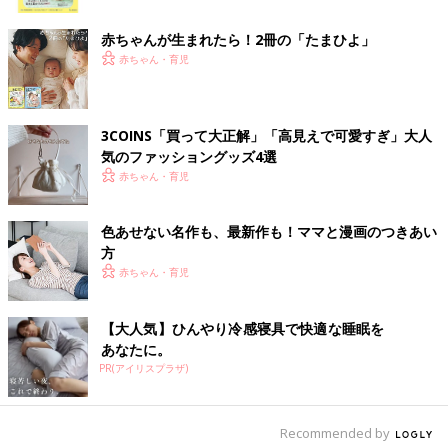
ク
赤ちゃんが生まれたら！2冊の「たまひよ」
赤ちゃん・育児
3COINS「買って大正解」「高見えで可愛すぎ」大人
気のファッショングッズ4選
赤ちゃん・育児
色あせない名作も、最新作も！ママと漫画のつきあい
出典：Instagramアカウント「hasemen.mask_life」
方
hasemen.mask_lifeさんがダイソーで発見したのは、こちらの
赤ちゃん・育児
「かんたんおにぎり器」。容器にご飯を詰めてフタで押さえるだ
けで、簡単にキレイなおにぎりが作れるそうです♪ 朝食やお弁当
作りにも活躍しそうですね◎
【大人気】ひんやり冷感寝具で快適な睡眠を
あなたに。
PR(アイリスプラザ)
もうまな板を汚さない！まな板シート
Recommended by