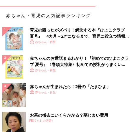
赤ちゃん・育児の人気記事ランキング
育児の困ったがズバリ！解決する本『ひよこクラブ
夏号』 4カ月～2才になるまで、育児に役立つ情報が
いっぱい！
赤ちゃん・育児
赤ちゃんのお世話まるわかり！『初めてのひよこクラ
ブ 夏号』〈巻頭大特集〉初めての授乳がうまくい
く！ おっぱい・ミルクの基本と夏のトラブル 解決テ
赤ちゃん・育児
ク
赤ちゃんが生まれたら！2冊の「たまひよ」
赤ちゃん・育児
お墓の撤去にいくらかかる？墓じまい費用
PR(くらしの話題)
出典：Instagramアカウント「sakky_tekilife」
こちらはダイソーの「アボカドスライサー」。包丁でアボカドを