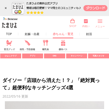
×
内祝い
SHOP
メニュー
TOP
妊娠・出産
赤ちゃん・育児
妊活
育児グッズ
病気・予防接種
離乳食
優待パス
ひよこクラブ
アプリ
SNS
キャンペーン
写真スタジオ
ダイソー「店頭から消えた！？」「絶対買っ
て」超便利なキッチングッズ4選
2022/05/16
更新