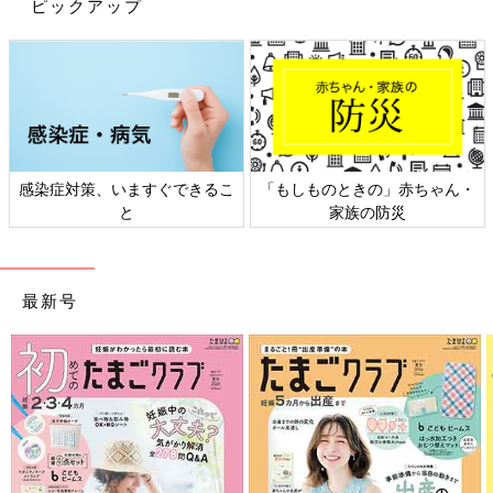
ピックアップ
出典：Instagramアカウント「moon_ismart」
moon_ismartさんが購入したのは、こちらの「まな板シート」。
においや色移りが気になる食材を切るときに、まな板の上に敷い
て使うそうです。このシートを使えば、何度もまな板を洗わずに
済みますね♪ こちらは本体が330円、詰め替え用が220円で販売
されているとのこと。
感染症対策、いますぐできるこ
「もしものときの」赤ちゃん・
と
家族の防災
【ダイソー】完売注意！SNSで話題の外
遊びグッズ4選
少しずつ暖かい気候になってくると、子どもは
最新号
外遊びを楽しみたくなってきますよね♪ そこで
この記事では、外遊びにぴったりな、ダイソー
のシャボン玉と砂場用のおもちゃをご紹介しま
す。どれもSNSで話題となっている商品ばかり
どのキッチングッズも、調理の手間が減ったり、時短になったり
ですので、ぜひチェックしてくださいね！
するアイテムばかりでしたよね♪ 料理は毎日行う家事だからこ
そ、便利グッズを使って少しでもラクにしちゃいましょう！ぜひ
お店でチェックしてみてくださいね。
(文：anyon)