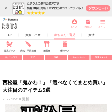
×
内祝い
SHOP
メニュー
TOP
妊娠・出産
赤ちゃん・育児
妊活
育児グッズ
病気・予防接種
離乳食
優待パス
ひよこクラブ
アプリ
SNS
キャンペーン
写真スタジオ
西松屋「鬼かわ！」「選べなくてまとめ買い」
大注目のアイテム5選
2022/05/18
更新