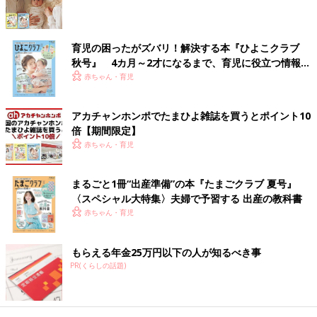
育児の困ったがズバリ！解決する本『ひよこクラブ
秋号』 4カ月～2才になるまで、育児に役立つ情報が
いっぱい！
赤ちゃん・育児
出典：Instagramアカウント「mtkhre」
アカチャンホンポでたまひよ雑誌を買うとポイント10
mama mitsukiさんは、こちらのコットンパンツを購入。厚すぎ
倍【期間限定】
ず、薄すぎずでちょうどいいんだとか。ベージュとブラウンな
赤ちゃん・育児
ら、どんな色味・柄とも合いますよね。お値段は各579円（税
別）ととってもお買い得！コレは欲しくなりますね。
まるごと1冊“出産準備”の本『たまごクラブ 夏号』
〈スペシャル大特集〉夫婦で予習する 出産の教科書
鬼かわトップス見つけました！879円（税別）
赤ちゃん・育児
もらえる年金25万円以下の人が知るべき事
PR(くらしの話題)