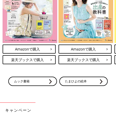
出典：Instagramアカウント「mom.suuu」
maaさんは、こちらの可愛らしい肌着をゲット！家の近くに店舗
がなく、義実家から歩いて行けるのが嬉しくて、ついつい買いす
Amazonで購入
Amazonで購入
ぎちゃうんだとか。夏物をいっぱい買ってもらったようですよ。
メッシュ素材で涼しそうな肌着ですね。
楽天ブックスで購入
楽天ブックスで購入
西松屋で超話題のアイテム4選！オシャ
レな小物も大人気♪
ムック書籍
たまひよの絵本
西松屋のアイテムが可愛すぎる！とママたちか
ら大人気です。インスタで注目されているもの
を手に入れようと、いろんな店舗を回ってゲッ
トするママもいるんだとか。今回はそんな話題
のお洋服と小物アイテムをご紹介します。
西松屋の激かわアイテムはいかがでしたか？お買い得品もあり、
売り切れ前にはぜひともゲットしておきたいですよね。注目アイ
キャンペーン
テムは無くなってしまう前に要チェックです！公式サイトや店舗