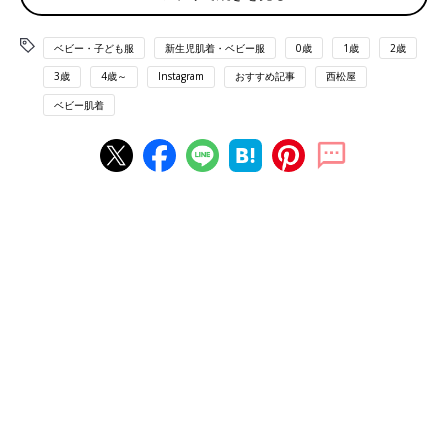
ベビー・子ども服
新生児肌着・ベビー服
0歳
1歳
2歳
3歳
4歳～
Instagram
おすすめ記事
西松屋
ベビー肌着
出典：Instagramアカウント「jasmine___sisters」
Aちゃんさんは、こちらのトップス各349円（税別）を購入。ロ
ゴの雰囲気と袖部分のフリルがとってもキュートですよね。どち
らか選べなくて、2色ともゲットしたんだそう。少しゆったりめ
のサイズだったようですよ。どんなコーデにも合いそうなシンプ
ルさがイイですよね♪
見た目もお値段もかわいい！オシャレなTシャツ