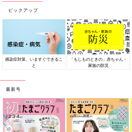
別）を購入。110、120サイズと2点ゲットしたんだそう。ショー
トパンツと合わせたり、リブのロングパンツと合わせたりといろ
ピックアップ
んなコーデを楽しめるんだとか。ベビーの80サイズからあるの
で、きょうだいでお揃いコーデもできちゃいますね♪
ついつい買いすぎちゃう！夏物をたくさんゲット♪
もしものときの」赤ちゃん・
日本外来小児科学会リーフレッ
六星
家族の防災
ト検討会
最新号