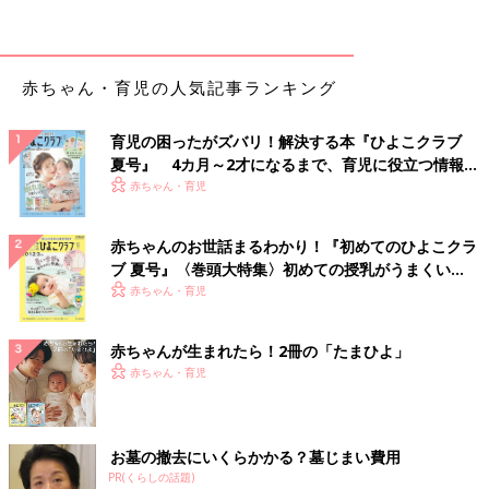
赤ちゃん・育児の人気記事ランキング
育児の困ったがズバリ！解決する本『ひよこクラブ
夏号』 4カ月～2才になるまで、育児に役立つ情報が
いっぱい！
赤ちゃん・育児
赤ちゃんのお世話まるわかり！『初めてのひよこクラ
ブ 夏号』〈巻頭大特集〉初めての授乳がうまくい
く！ おっぱい・ミルクの基本と夏のトラブル 解決テ
赤ちゃん・育児
ク
赤ちゃんが生まれたら！2冊の「たまひよ」
赤ちゃん・育児
出典：Instagramアカウント「_____bun.23」
お墓の撤去にいくらかかる？墓じまい費用
S.さんは、こちらの見た目もキュートなTシャツを購入。とって
PR(くらしの話題)