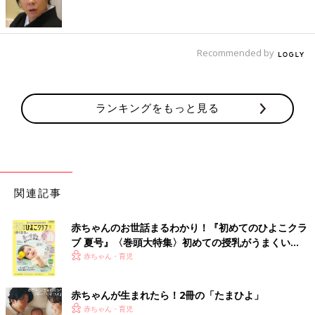
も可愛らしい上に、お買い得価格だったんだとか。どちらもシン
プルで着回しにも便利そう！パンケーキの背面部分が黄色になっ
ているのもオシャレですよね。
Recommended by
厚すぎず、薄すぎないコットンパンツ！各579円
（税別）
ランキングをもっと見る
関連記事
赤ちゃんのお世話まるわかり！『初めてのひよこクラ
ブ 夏号』〈巻頭大特集〉初めての授乳がうまくい
く！ おっぱい・ミルクの基本と夏のトラブル 解決テ
赤ちゃん・育児
ク
赤ちゃんが生まれたら！2冊の「たまひよ」
赤ちゃん・育児