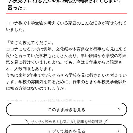
学校見学に行きたいのに機会が制限されてしまい、
困った…
コロナ禍で中学受験を考えている家庭のこんな悩みが寄せられて
いました。
「皆さん教えてください。
コロナになるまでは例年、文化祭や体育祭など行事なら見に来て
良いと言っていた学校もたくさんあり、早い段階から学校の雰囲
気を見に行けていましたよね。でも、今は６年生からと限定さ
れ、人数制限もあります。
うちは来年5年生ですが､そろそろ学校を見に行きたいと考えてい
ます。学校の雰囲気を知るために、行事のときや学校見学会以外
に知る方法はないのでしょうか」
この声に、いろいろな解決法が提案されました。
このまま続きを見る
■塾で個別に学校説明会をしてくれる場合も
「大手の塾に通っているなら、塾で学校説明会をやってくださる
サクサク読める！お気に入り記事を登録可能
ところもありますよ。
アプリで続きを見る