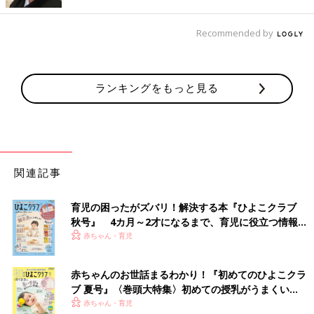
話をお聞きしました。
「今年の首都圏の中学入試の受験者数は過去2番目の高水準。数
Recommended by
字上では小学校卒業生の5人に1人以上が受験したことになってい
ます。中学受験は『特殊な人』のものではなく、ホントにポピュ
ラーになっているってことですよね。
ランキングをもっと見る
中学受験の良さのひとつに『学校選び放題！』ということがある
んですよ。
どの学校であろうと『入試本番で合格最低点を超えてくれたら、
漏れなく合格！』が“ウリ”なんでね。基本的には、どなた様も、
それぞれの“推しスクール”に進学できるチャンスが頂けるってこ
関連記事
とですね。
育児の困ったがズバリ！解決する本『ひよこクラブ
もちろん、持ち偏差値と難易度ってのは大いに関係しますが、同
秋号』 4カ月～2才になるまで、育児に役立つ情報が
じ偏差値帯であっても、教育理念は各校で全く違うんです。『子
いっぱい！
赤ちゃん・育児
どもの教育は環境次第』という『孟母三遷』の教え通り、学習環
境は選びたいもの。できれば、我が子の性格に合ったところに行
赤ちゃんのお世話まるわかり！『初めてのひよこクラ
かせたいわけですよ。
ブ 夏号』〈巻頭大特集〉初めての授乳がうまくい
く！ おっぱい・ミルクの基本と夏のトラブル 解決テ
赤ちゃん・育児
それで、保護者は子どもが低学年のうちから学校説明会やら文化