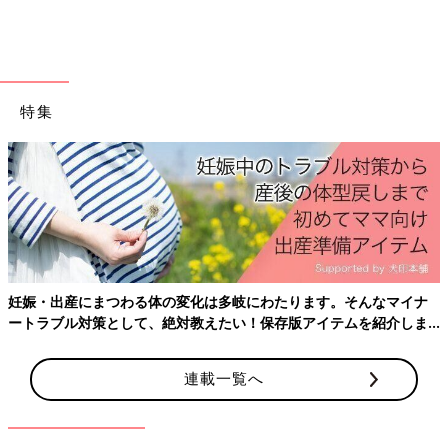
↓
『クソほどつまらん説明会だった。ふざけんな！ どんだけ、仕
事潰したと思ってんねん!?（怒）』
↓
『そうだ！ りんこにぶつけて憂さを晴らしておこう！』
特集
中学受験って大変なんです。
でもね、『本当に我が子を預けて大丈夫か？』を確認するために
は、どうしても実際に現地に足を運ばないといけないわけです
よ。
中学受験は結婚みたいなもんなんですが、今どき、結婚相手を写
真だけで選ぶ人はいないので、実際にお会いして相性を見るじゃ
ないですか？ それと同じですが、今は状況が状況。
妊娠・出産にまつわる体の変化は多岐にわたります。そんなマイナ
ートラブル対策として、絶対教えたい！保存版アイテムを紹介しま
なので、皆さんのアドバイスは正しい方法かと思います。
す。
連載一覧へ
まずは、狙っている学校のHPを頻繁にチェック！
さらに、たくさんの学校がFacebookなどネット上で発信を続け
ています。特に生徒発信のものは、学校の様子がリアルに伝わっ
てくるのでお勧めです。LINEで友達になって、情報を伝えてく