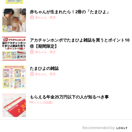
ク
祭やらに顔を出し『学校の品定め』をするのがセオリーだったの
ですが、ご承知のようにコロナ禍。
赤ちゃんが生まれたら！2冊の「たまひよ」
オープンスクールは吹っ飛び、文化祭などの公開行事もすべてオ
赤ちゃん・育児
ンライン、対面でやる方式の“普通の説明会”は予約制のため、人
気ミュージシャンのライブ並に入手困難な状態が続きました。
アカチャンホンポでたまひよ雑誌を買うとポイント10
私の元にすら『そもそもログインできず』『入力中に画面がフリ
倍【期間限定】
ーズ』との不満が殺到していたような状況。（これは各中高一貫
赤ちゃん・育児
校も把握してますので、今年はシステム自体が改善されるとは思
います）
たまひよの雑誌
その声の一部を拾いますと、以下のような流れができていたくら
赤ちゃん・育児
いです。
『たかが説明会で、なんで、こんなに親の神経を削ってくれんね
ん！（怒）』という怨念が湧き起こる（この時点で親はめちゃム
もらえる年金25万円以下の人が知るべき事
カついている）
PR(くらしの話題)
↓
『やっと取れた！ 涙が出そう！』
↓
『行ってみた』
Recommended by