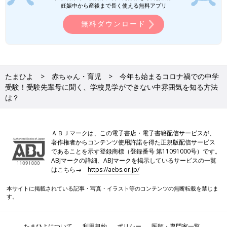
妊娠中から産後まで長く使える無料アプリ
無料ダウンロード
たまひよ
赤ちゃん・育児
今年も始まるコロナ禍での中学
受験！受験先輩母に聞く、学校見学ができない中雰囲気を知る方法
は？
ＡＢＪマークは、この電子書店・電子書籍配信サービスが、
著作権者からコンテンツ使用許諾を得た正規版配信サービス
であることを示す登録商標（登録番号 第11091000号）です。
ABJマークの詳細、ABJマークを掲示しているサービスの一覧
偏差値30からの中学受験合格記―泣いて、落ち込んで、最後に笑
はこちら→
https://aebs.or.jp/
った母と子の500日
本サイトに掲載されている記事・写真・イラスト等のコンテンツの無断転載を禁じま
Amazonで見る
す。
あなたの子育てエピソードを大募集！
たまひよについて
利用規約
ポリシー
医師・専門家一覧