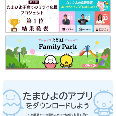
PROFILE
エッセイスト、作家。2003年、学研より『偏差値30からの中学
受験合格記』でデビュー。実体験に基づいた『中学受験シリー
ズ』が人気。その他、著作として『親の介護をはじめる人へ伝え
ておきたい10のこと』（学研プラス）、『増補改訂版 親の介護
は知らなきゃバカ見ることだらけ』（双葉社）近刊に、『女はい
つも、どっかが痛い がんばらなくてもラクになれる自律神経整
えレッスン』（小学館）など。執筆・講演活動などを通じて、子
育てや受験、就活、介護、あるいは生き方に悩む女性たちを応援
している。
妊娠日数や生後日数に合った情報を毎日お届け