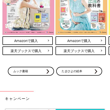
学校側も伝えたいことがあるのに、その場が作れずに困っている
のかもしれませんね。
鳥居さんや先輩ママのアドバイスを参考に、いい情報収集をして
ください。
（取材／文・橋本真理子）
※文中のコメントは「ウィメンズパーク」(2022年1月末まで)の投
Amazonで購入
Amazonで購入
稿を再編集したものです。
※記事の内容は記事執筆当時の情報であり、現在と異なる場合が
楽天ブックスで購入
楽天ブックスで購入
あります。
鳥居りんこさん
ムック書籍
たまひよの絵本
キャンペーン