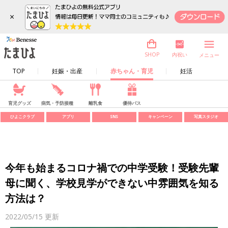
×
内祝い
SHOP
メニュー
TOP
妊娠・出産
赤ちゃん・育児
妊活
育児グッズ
病気・予防接種
離乳食
優待パス
ひよこクラブ
アプリ
SNS
キャンペーン
写真スタジオ
今年も始まるコロナ禍での中学受験！受験先輩
母に聞く、学校見学ができない中雰囲気を知る
方法は？
2022/05/15
更新