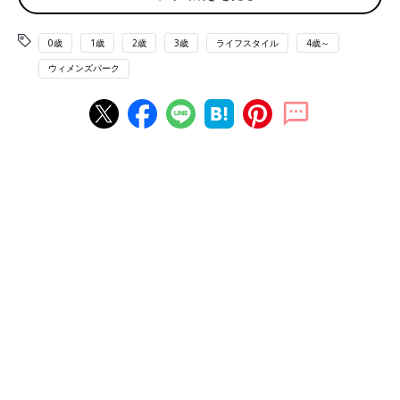
また、受験情報雑誌のバックナンバーをそろえている塾も多いの
で、気になる学校が載っている雑誌を借りて、読んでみたりして
はどうでしょうか」
0歳
1歳
2歳
3歳
ライフスタイル
4歳～
ウィメンズパーク
■ 最寄駅で降りて、なんとなく学校周辺を見て回っても
「志望の学校の最寄り駅などで登下校風景をなんとなく観察して
はどうでしょうか？
広がって歩いていたり、制服の着崩しなどが見られる場合は、学
校でのご指導が少ないのかなとかがわかります。逆に朝、駅に先
生方や生徒会の方々が立っていたりする場合はご指導が厳しい学
校なのかもしれません…。
また、お子さんに似た雰囲気の学生が多く見受けられるようであ
れば、その学校がお子さんにあっているように思います」
■ すぐに定員は埋まってしまうので、HPは頻繁にチェック！
「私も同じ学年です。文化祭等がないので説明会のみですが、今
年、見られる所はできるだけ見ました。親だけ参加もありまし
た。今年はイレギュラーでしたので、突然、情報がアップされ
て、いつの間にか埋まっている学校も多いようです。６年生にな
ると、実際に観に行く時間はかなり取れなくなります。見る機会
のなかった学校は、その前まで行ってみた所もあります。環境や