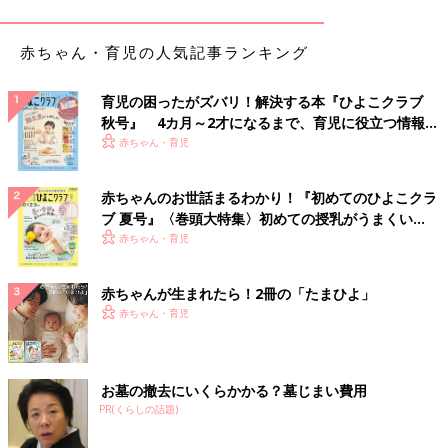
生徒さんの雰囲気を知ることができます。
文化祭などの見学も予約制の所が多いようですから、学校のHP
赤ちゃん・育児の人気記事ランキング
を頻繁にチェックすることをおすすめします」
育児の困ったがズバリ！解決する本『ひよこクラブ
■ 個別に訪問できるか、問い合わせてみても
秋号』 4カ月～2才になるまで、育児に役立つ情報が
「個別に訪問できるかどうかを問い合わせてみたらどうでしょう
いっぱい！
赤ちゃん・育児
か？
そのときに、校内の雰囲気も知りたいので、なるべく普段の日に
見学をしたいと言ってみたらいいと思います。うちは、個別に訪
赤ちゃんのお世話まるわかり！『初めてのひよこクラ
問をできるか問い合わせて、おじゃまさせていただいた経験があ
ブ 夏号』〈巻頭大特集〉初めての授乳がうまくい
ります。そのときに案内していただいたのが校長先生でした。個
く！ おっぱい・ミルクの基本と夏のトラブル 解決テ
赤ちゃん・育児
別にアプローチするのもいいと思いますよ」
ク
赤ちゃんが生まれたら！2冊の「たまひよ」
個別に対応してくれる学校もあるので、いろいろト
赤ちゃん・育児
ライしてみて
いろいろなアドバイスがありましたね。著書もあり、中学受験に
お墓の撤去にいくらかかる？墓じまい費用
関する相談にのっている鳥居りんこさんに、なかなか学校へ行け
PR(くらしの話題)
ない場合の校風を知る方法など、コロナ禍の学校見学についてお