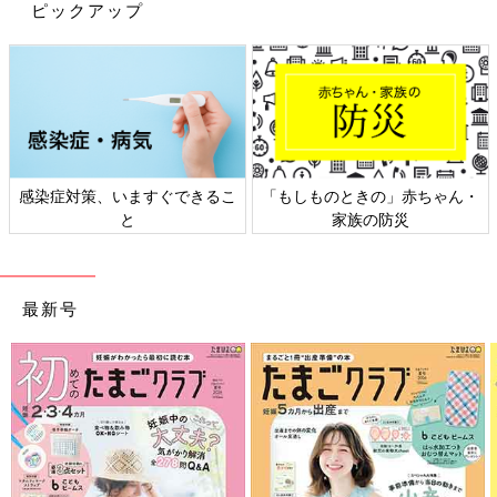
ピックアップ
れる学校もありますので、受験の可能性がある学校を中心にまず
はネットサーフィンですよ！
学校が塾に出張してきて、ミニ説明会をなさるケースもたくさん
ありますし、今のところ、各合同説明会は対面式で実施予定なの
で、情報収集してみてくださいね。
感染症対策、いますぐできるこ
「もしものときの」赤ちゃん・
さらに、ママのアドバイスにありましたが、意外と個別対応可で
と
家族の防災
す。アポを取った方が確実ですが、学校に電話してみて『学校を
案内お願いします』と言ってみる、先生が1対１で、あなただけ
のために懇切丁寧に校内ツアーを実施してくださることも珍しく
最新号
はないので、レッツトライ！
もちろん、登下校を実際に見てみるだけでも、生徒の様子はダイ
レクトに伝わってきます。
中学受験は積極的に動いてみると、これが結構楽しくてハマった
りもしますので（沼化とも呼びますが）、どうせやるならば、エ
ンジョイしましょう！ 頑張れ、中学受験母！」
（お話／鳥居りんこさん）