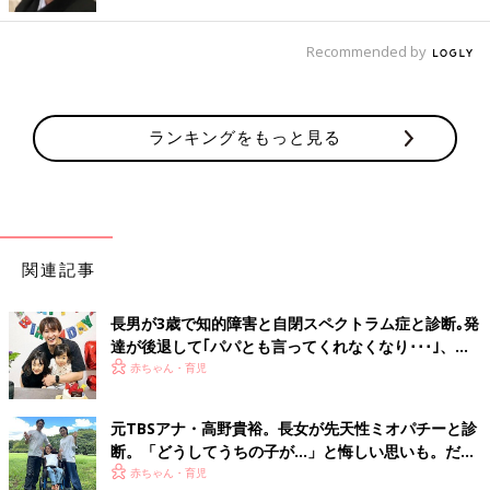
自治体によっては補助もあるので、利用期間を逃すことがないよ
うに、なるべく早めにいろいろな施設をチェックしておくといい
Recommended by
と思います。
杉浦さんの子育てトークショーをこっそり観覧。反
ランキングをもっと見る
応は？
――昨年10月に横浜で開催された「たまひよ ファミリーパー
ク」で杉浦太陽さんの子育てトークショーをこっそり観覧された
んですよね。杉浦さんの反応はどうでしたか？
関連記事
辻 はい。トークショーが行われたのが、ちょうど先ほどの産後
長男が3歳で知的障害と自閉スペクトラム症と診断｡発
ケア施設から帰宅する日だったんです。それなら、サプライズで
達が後退して｢パパとも言ってくれなくなり･･･｣、元
行っちゃおう！と、子どもたちを連れて会場に向かいました。プ
プロバスケ選手･岡田優介
赤ちゃん・育児
リンを試食したりして普通にイベントも楽しみましたよ（笑）。
トークショーでは、たぁくんはすぐにこちら気づき、とてもびっ
元TBSアナ・高野貴裕。長女が先天性ミオパチーと診
くりした様子。ステージの上から手でも振ってくれるかと思った
断。「どうしてうちの子が…」と悔しい思いも。だか
ら、「つ、妻がいます…」みたいに大人の対応をされて笑っちゃ
らこそ、娘との時間を全力で楽しみたい
赤ちゃん・育児