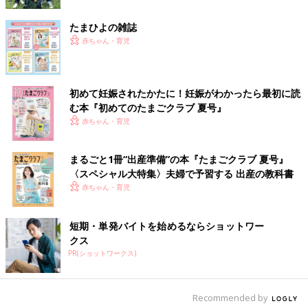
いました。
たまひよの雑誌
おすすめの離乳食グッズは？
赤ちゃん・育児
初めて妊娠されたかたに！妊娠がわかったら最初に読
む本『初めてのたまごクラブ 夏号』
赤ちゃん・育児
まるごと1冊“出産準備”の本『たまごクラブ 夏号』
すくすく成長中の夢空ちゃん。（画像は
〈スペシャル大特集〉夫婦で予習する 出産の教科書
辻希美さんInstagramより）
赤ちゃん・育児
――離乳食作りにおすすめのグッズを教えてください。
短期・単発バイトを始めるならショットワー
辻 大活躍しているのが自動調理ポットです。材料を入れてボタ
クス
ンを押すだけでスープやおかゆが作れちゃう！ 食材のつぶし具
PR(ショットワークス)
合も設定できるので、初期の離乳食もあっという間にできます。
18年前、初めて離乳食を作ったころは、食材をゆでてからざるで
裏ごししていたんですよ。それを思うと、令和ってすごい！ 育
Recommended by
児グッズの進化に驚いてばかりですね。