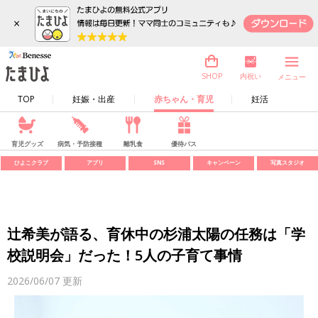
×
内祝い
SHOP
メニュー
TOP
妊娠・出産
赤ちゃん・育児
妊活
育児グッズ
病気・予防接種
離乳食
優待パス
ひよこクラブ
アプリ
SNS
キャンペーン
写真スタジオ
辻希美が語る、育休中の杉浦太陽の任務は「学
校説明会」だった！5人の子育て事情
2026/06/07
更新