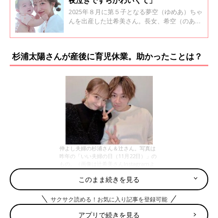
2025年８月に第５子となる夢空（ゆめあ）ちゃ
んを出産した辻希美さん。長女、希空（のあ）
ちゃん誕生から数えると、子育て歴は18年以
上！ これまでの子育てとの違いや夢空ちゃんの
成長ぶりについて、たっぷり話を聞きました。
杉浦太陽さんが産後に育児休業。助かったことは？
辻希美さんと夢空ちゃんは26年5月15日発売の
『ひよこクラブ』の表紙に親子で登場していま
す。
仲よし夫婦の杉浦さん＆辻さん。写真は
昨年の「いい夫婦の日（11月22日）」の
もの。（画像は辻希美さんInstagramよ
り）
このまま続きを見る
――杉浦太陽さんが
育休
宣言をしたことも話題になりました。産
後、杉浦さんが担ったことや助かったと思うことは？
サクサク読める！お気に入り記事を登録可能
アプリで続きを見る
辻希美さん（以下敬称略） 夢空が生まれたのは８月で、ちょう