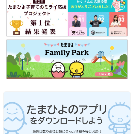
1987年6月17日生まれ。東京都出身。2000年にモーニング娘。
の第4期メンバーに選ばれデビュー。2004年にモーニング娘。を
卒業し、ソロで活動を開始する。2007年に俳優の杉浦太陽さん
と結婚、出産。2025年8月に第5子・夢空ちゃんが誕生。リアル
な日常を発信しているYouTubeチャンネル「辻ちゃんネル」は、
多くのママから支持されている。
辻希美さんのInstagram
YouTube「辻ちゃんネル」
●記事の内容は2026年4月の情報で、現在と異なる場合がありま
す。
妊娠日数や生後日数に合った情報を毎日お届け