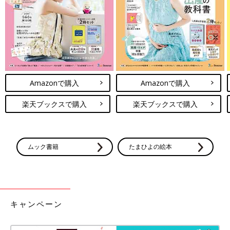
発売中！
「カシャカシャ ピッピー しかけ布絵本」が１
冊に１つついてきます。触ると音が鳴ったり、
めくりのしかけで遊べる赤ちゃんにとってもワ
クワク楽しいおもちゃです。
子育ても仕事も全力で楽しむ辻さん。お話を聞いているだけで、
こちらも元気をもらえました。そのパワーの源は、家族への深い
愛情にあるのかもしれません。
Amazonで購入
Amazonで購入
※辻希美さんの辻の字は、しんにょうの点1つが正式表記です。
楽天ブックスで購入
楽天ブックスで購入
辻希美さん（つじのぞみ）
ムック書籍
たまひよの絵本
キャンペーン