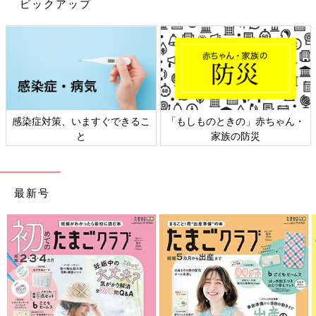
ピックアップ
辻 “今年は”たくさん旅行に行きたいねってみんなで話していま
す。夢空が
1才
になる夏には海外旅行ができたらいいなと計画中
です。でも、赤ちゃんって、はいはいやあんよで動き回る時期の
お出かけがいちばん大変じゃないですか？ 私の中ではそんなイ
メージがあるので不安もありつつ（笑）、今から楽しみです。
“今年は”というのは、来年になると二男の高校受験があって、な
感染症対策、いますぐできるこ
「もしものときの」赤ちゃん・
かなか出かけられなくなるため。5人きょうだいだと、「大きな
と
家族の防災
イベントが何もない年」って貴重なんです。子どもたちが成長す
ると、家族一緒に過ごせる時間も少なくなっていきますから、た
くさん思い出をつくっていきたいです。
最新号
お話／辻希美さん 撮影／藤原 宏［Pygmy Company］ スタイ
リング／トリイクニコ（辻さん分）、伊賀瀬（夢空ちゃん分）
ヘア＆メイク／冨永朋子 取材・文／中澤夕美恵、ひよこクラブ
編集部
【豪華付録】こども ビームス 「カシャ
カシャ ピッピー しかけ布絵本」が1冊に
1つついてくる『ひよこクラブ』夏号が
『ひよこクラブ』夏号では、こども ビームス