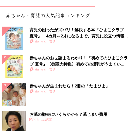
きょうだいにもかわいがられて、笑顔が
赤ちゃん・育児の人気記事ランキング
多いという夢空ちゃん（画像は辻希美さ
んInstagramより）
――産後ケア施設を利用したとYouTubeやインスタグラムで報告
育児の困ったがズバリ！解決する本『ひよこクラブ
されていました。「利用してみたい」というママも多いと思いま
夏号』 4カ月～2才になるまで、育児に役立つ情報が
すが、どんなところでしたか？
いっぱい！
赤ちゃん・育児
辻 夢空が２カ月のときに、三男も一緒に、２泊３日で産後ケア
赤ちゃんのお世話まるわかり！『初めてのひよこクラ
ホテルに宿泊してきました。24時間、いつでも赤ちゃんを預けら
ブ 夏号』〈巻頭大特集〉初めての授乳がうまくい
れる施設だったので、その間、ママはゆっくり休養できます。
く！ おっぱい・ミルクの基本と夏のトラブル 解決テ
赤ちゃん・育児
久々にまとめて寝られたりして、かなりリフレッシュできまし
ク
た。
赤ちゃんが生まれたら！2冊の「たまひよ」
赤ちゃん・育児
産後ケア施設はここ数年で増えましたよね。私もワンオペ育児で
大変だった１人目のときにあれば、助かっただろうなぁと思いま
す。体が休まると、心も元気になりますから。
お墓の撤去にいくらかかる？墓じまい費用
産後ケア施設は宿泊だけではなく、日帰りで利用できたり、助産
PR(くらしの話題)
師さんが自宅に来てくれたりと、施設によって内容が異なるよう
です。赤ちゃんの対象年齢も場所によって異なるみたいですし、