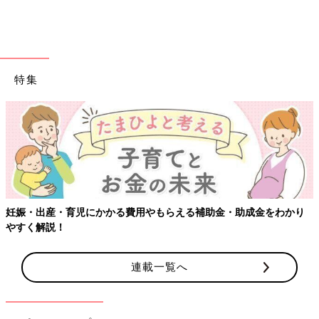
今、「自分の時間」はある？
――5人の子育てに仕事と忙しい辻さん。「自分の時間」はあり
特集
ますか？
辻 夢空が生まれてから、自分の時間はほとんどありません。た
だ、10代はアイドル、20代は子育てとずっと忙しくしていたの
で、この状態が私にとっては普通なんです。
むしろ美容院や映画館とかに行って、じっと座っているほうが苦
手。たまにふっと時間ができても、何かやることを探してしまい
ます。止まっていられない性分です。
妊娠・出産・育児にかかる費用やもらえる補助金・助成金をわかり
やすく解説！
杉浦ファミリーでやってみたいことは？
連載一覧へ
――夢空ちゃんも成長して、お出かけなども楽しめるようになっ
てきました。これから7人家族でやってみたいことはあります
か？