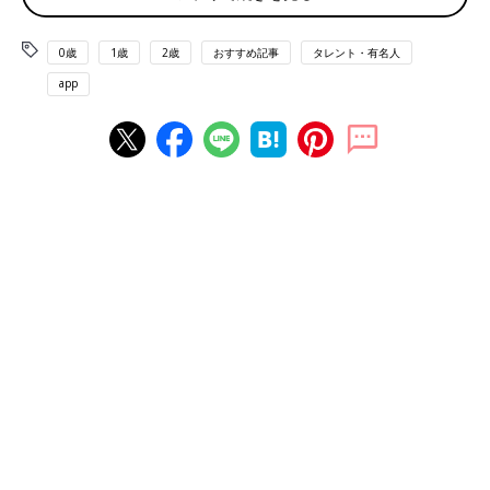
ど夏休みの真っただ中。なので、たぁくん（杉浦さん）は主に上
の子たちの面倒をみていました。とくに三男は当時小学１年生
0歳
1歳
2歳
おすすめ記事
タレント・有名人
で、まだまだ親に甘えたい時期。パパがしっかりフォローしてく
app
れたから、気持ちの面でもすごく心強かったと思います。本当、
たぁくんがいてくれてよかった！
それから昨年は、長男の高校受験を控えていたので、塾の申し込
みやら高校の説明会やら、受験関連のイベントもいろいろあった
んです。それも全部パパが担当に。もしも育休がなかったらどう
なっていたか？ う～ん、長男は高校に入学できない事態になっ
ていたかも…と思います（笑）。
産後ケア施設はどうだった？