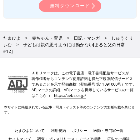
無料ダウンロード
たまひよ
赤ちゃん・育児
日記・マンガ
しゅうくり
ぃむ
子どもは親の思うようには動かない[まると父の日常
#12］
ＡＢＪマークは、この電子書店・電子書籍配信サービスが、
著作権者からコンテンツ使用許諾を得た正規版配信サービス
であることを示す登録商標（登録番号 第11091000号）です。
ABJマークの詳細、ABJマークを掲示しているサービスの一覧
はこちら→
https://aebs.or.jp/
本サイトに掲載されている記事・写真・イラスト等のコンテンツの無断転載を禁じま
す。
たまひよについて
利用規約
ポリシー
医師・専門家一覧
サイトマップ
調査・プレスリリース・メディア掲載
広告のご相談