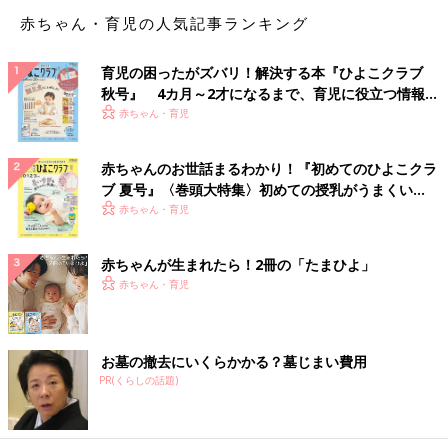
赤ちゃん・育児の人気記事ランキング
育児の困ったがズバリ！解決する本『ひよこクラブ
秋号』 4カ月～2才になるまで、育児に役立つ情報が
いっぱい！
赤ちゃん・育児
赤ちゃんのお世話まるわかり！『初めてのひよこクラ
ブ 夏号』〈巻頭大特集〉初めての授乳がうまくい
く！ おっぱい・ミルクの基本と夏のトラブル 解決テ
赤ちゃん・育児
ク
赤ちゃんが生まれたら！2冊の「たまひよ」
赤ちゃん・育児
お墓の撤去にいくらかかる？墓じまい費用
PR(くらしの話題)