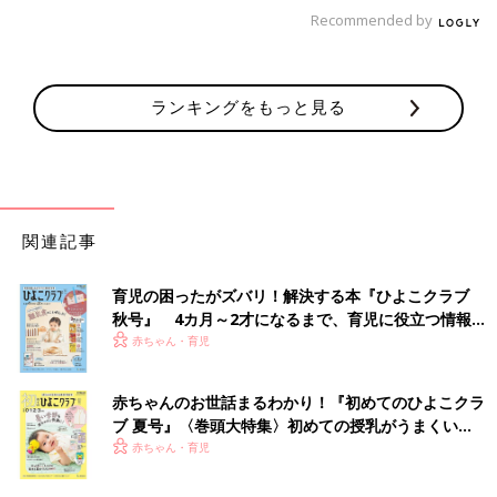
Recommended by
ランキングをもっと見る
関連記事
育児の困ったがズバリ！解決する本『ひよこクラブ
秋号』 4カ月～2才になるまで、育児に役立つ情報が
いっぱい！
赤ちゃん・育児
赤ちゃんのお世話まるわかり！『初めてのひよこクラ
ブ 夏号』〈巻頭大特集〉初めての授乳がうまくい
く！ おっぱい・ミルクの基本と夏のトラブル 解決テ
赤ちゃん・育児
ク