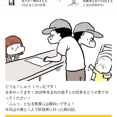
息子が一番好きなも
一覧
慎重派な息子の話[まる
の[まると父の日常
と父の日常#13］
#11］
どうも！しゅう くりぃむです！
主夫やってます！2020年生まれの息子との日常をどうぞ見てや
ってください！
「ふふっ」となる程度には面白いですよ！
今日は小僧と二人で区役所に行った時の話。