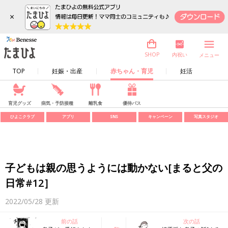
×
内祝い
SHOP
メニュー
TOP
妊娠・出産
赤ちゃん・育児
妊活
育児グッズ
病気・予防接種
離乳食
優待パス
ひよこクラブ
アプリ
SNS
キャンペーン
写真スタジオ
子どもは親の思うようには動かない[まると父の
日常#12］
2022/05/28
更新
前の話
次の話