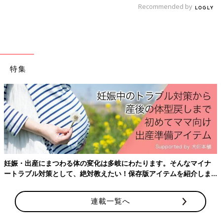
Recommended by
ドラム式洗濯機の中に、閉じ込められて窒息する事
故も後を絶たず
2018年大阪で、5歳の男の子がドラム式洗濯機の中に入ってしま
い、亡くなっています。ドラム式洗濯機の事故も後を絶ちませ
特集
ん。
――大阪で起きたドラム式洗濯機の事故では、5歳の男の子が亡
くなっていますが、何歳ぐらいまで注意が必要なのでしょうか。
山中 前述のとおり、子どもはすき間や穴に興味を示します。
2018年大阪で起きた事故は5歳の子ですが、小学1年、2年生にな
っても体が入るうちはこうした事故は起こります。またかくれん
ぼなどの遊びで、下の子をドラム式洗濯機の中に入れてしまうこ
妊娠・出産にまつわる体の変化は多岐にわたります。そんなマイナ
ともあります。
ートラブル対策として、絶対教えたい！保存版アイテムを紹介しま
す。
――ドラム式洗濯機の中で亡くなるのは窒息が原因とのことです
連載一覧へ
が、どのぐらい閉じ込められると亡くなってしまうのでしょう
か。