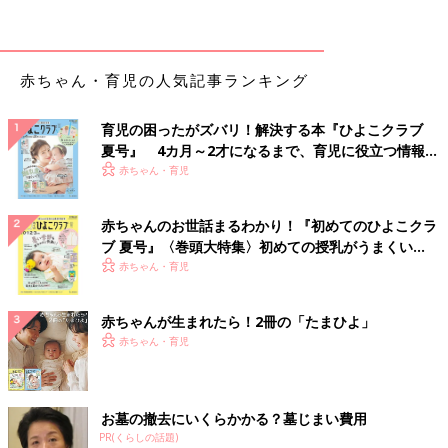
て、パパがかけつけると指から出血。救急車を呼んで、すぐに処
置をしたのですが、左薬指の第一関節ぐらいのところから、辛う
じてつながっているぐらい傷が深かったため緊急手術を行い、薬
指の一部を切断することとなりました。
赤ちゃん・育児の人気記事ランキング
――事故にあったのは2歳8カ月の子ですが、こうした事故は何歳
育児の困ったがズバリ！解決する本『ひよこクラブ
ぐらいから注意したほうがいいのでしょうか。
夏号』 4カ月～2才になるまで、育児に役立つ情報が
いっぱい！
赤ちゃん・育児
山中 はいはいを始めて、1人で動くようになったら注意が必要
です。子どもは好奇心旺盛で、すき間や穴に興味を示し、指を入
赤ちゃんのお世話まるわかり！『初めてのひよこクラ
れたり、手を入れたりするものです。
ブ 夏号』〈巻頭大特集〉初めての授乳がうまくい
く！ おっぱい・ミルクの基本と夏のトラブル 解決テ
赤ちゃん・育児
――縦型全自動洗濯機の下の構造は、どのようになっているので
ク
しょうか。男の子は、突起部分に指をはさんだりしたのでしょう
か。
赤ちゃんが生まれたら！2冊の「たまひよ」
赤ちゃん・育児
山中 縦型全自動洗濯機の底には、洗濯槽を回転させるモーター
がついています。男の子も回転しているモーターに指をはさんで
います。
お墓の撤去にいくらかかる？墓じまい費用
PR(くらしの話題)
縦型全自動洗濯機の底