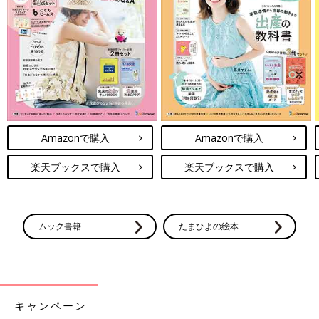
意するといいのでしょうか。
山中 公園にある回転式遊具の回転軸部分のボルトがはずれてい
る穴に、子どもが指を入れてしまい、切断した事故もあります。
たとえば直径14㎜の丸い穴だと、
1歳
の子はほぼ全員、人さし指
の根元まですっぽり入ります。直径15㎜の丸い穴だと、2歳の子
はほぼ全員、人さし指の根元まですっぽり入ります。
動くものの中に手や指を入れる危険性をママやパパには、あらた
めて認識してほしいと思います。
Amazonで購入
Amazonで購入
「穴やすき間に手や指を入れるのは子どもの特性」と、山中先生
楽天ブックスで購入
楽天ブックスで購入
は言います。ママやパパができるだけ危ないところ、危ないもの
については子どもに伝えるようにしましょう。しかし、ママやパ
パがいくら言い聞かせても事故を防ぐのは難しいことも。家庭の
中では、危険な穴やすき間をチェックして、手足や指を入れない
ムック書籍
たまひよの絵本
ように対策することが第一です。
お話・監修／山中龍宏（やまなかたつひろ）先生
協力・写真提供／消費者庁、一般社団法人 日本電機工業会、公
キャンペーン
益社団法人 日本小児科学会、取材・文／麻生珠恵、ひよこクラ