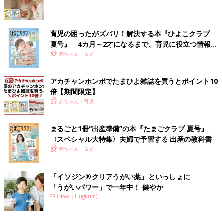
縦型全自動洗濯機は、平面に設置した場合には、底面のすき間か
ら手や足が入らない構造となっていますので、ふたなどはなく回
転部が露出しています（画像の洗濯機と実際の事故は関係ありま
育児の困ったがズバリ！解決する本『ひよこクラブ
せん）
夏号』 4カ月～2才になるまで、育児に役立つ情報が
いっぱい！
赤ちゃん・育児
――事故を防ぐには、どうしたらいいのでしょうか。
山中 家庭でできる対策としては、防水パンと縦型全自動洗濯機
アカチャンホンポでたまひよ雑誌を買うとポイント10
の間にすき間ができないようにすることが大切ですし、すき間が
倍【期間限定】
ある場合には、専用プレートなどでしっかりすき間をふさぐこと
赤ちゃん・育児
が必要です。メーカー側も、洗濯機の下のほうには「本体の下に
手足などを入れない（手足を切るおそれ）」などシールを貼って
まるごと1冊“出産準備”の本『たまごクラブ 夏号』
注意喚起していますが、手足が入らないような構造を考えてほし
〈スペシャル大特集〉夫婦で予習する 出産の教科書
いです。
赤ちゃん・育児
――この事故は、大人でも起きているようですが。
「イソジン®クリアうがい薬」といっしょに
「うがいパワー」で一年中！ 健やか
山中 落とした洗濯物を拾うために、運転中の縦型全自動洗濯機
PR(iNova｜Hugkum)
の下に手を入れて指を骨折したり、切ったりしている報告もあり
ます。子どもだけでなく、ママやパパも注意が必要です。