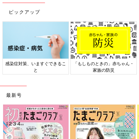
山中 子どもの体格や気密性などで多少異なりますが、2015
ピックアップ
年、小2の男の子がドラム式洗濯機の中に入ってしまい、亡くな
った事故では、閉じ込められていたのは最長で約3時間です。
午後11時ごろに、子どもがママに「おやすみなさい」と言ってい
ます。約2時間後、部屋に行くと子どもが見当たらず、午前2時に
ドラム式洗濯機の中にいる子どもを発見しています。
このように発見が遅ければ窒息で亡くなりますし、発見が早くて
も酸素欠乏症で脳の機能低下などの後遺症が残る可能性もありま
す。
感染症対策、いますぐできるこ
「もしものときの」赤ちゃん・
と
家族の防災
――ドラム式洗濯機の事故を防ぐには、どうしたらいいのでしょ
うか。現在販売されているモデルは、中に閉じ込められても内側
から押せば開けられる構造に改良されていますが、現在使ってい
最新号
る製品の中には、そのような構造でないものもあります。
山中 運転していないときも、チャイルドロック機能を使って、
子どもがドアを開けないようにすることです。
――子どもは好奇心旺盛で、穴やすき間に興味を示すとのことで
すが、手足が入ったり、体が入ったりするような穴やすき間に注