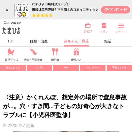
×
内祝い
SHOP
メニュー
TOP
妊娠・出産
赤ちゃん・育児
妊活
育児グッズ
病気・予防接種
離乳食
優待パス
ひよこクラブ
アプリ
SNS
キャンペーン
写真スタジオ
〈注意〉かくれんぼ、想定外の場所で窒息事故
が…。穴・すき間…子どもの好奇心が大きなト
ラブルに【小児科医監修】
2022/05/27
更新