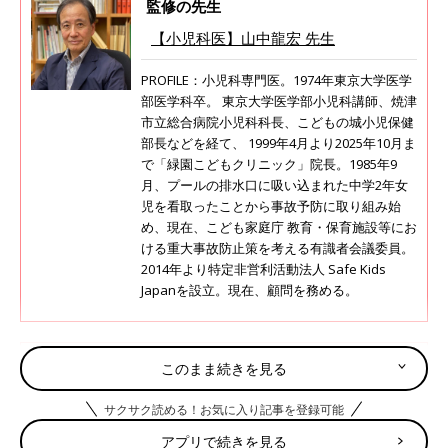
監修の先生
【小児科医】山中龍宏 先生
PROFILE：小児科専門医。1974年東京大学医学
部医学科卒。 東京大学医学部小児科講師、焼津
市立総合病院小児科科長、こどもの城小児保健
部長などを経て、 1999年4月より2025年10月ま
で「緑園こどもクリニック」院長。1985年9
月、プールの排水口に吸い込まれた中学2年女
児を看取ったことから事故予防に取り組み始
め、現在、こども家庭庁 教育・保育施設等にお
ける重大事故防止策を考える有識者会議委員。
2014年より特定非営利活動法人 Safe Kids
Japanを設立。現在、顧問を務める。
〈消費者庁が注意喚起〉寝返りしない低
このまま続きを見る
月齢の赤ちゃんも危険！ちょっとした油
断が思わぬ落下事故に【小児科医】
サクサク読める！お気に入り記事を登録可能
消費者庁 子どもを事故から守る！プロジェク
トでは「バウンサーからの転落事故――使用時
アプリで続きを見る
はベルトの装着を！」と注意喚起をしています