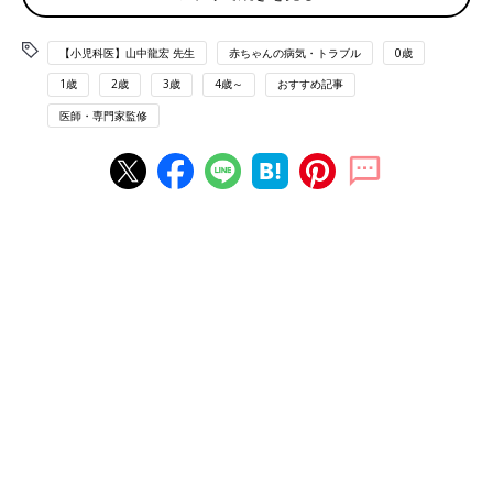
使い方を誤ると低月齢の赤ちゃんでもバウンサ
ーから落ちて頭を打ったりすることがありま
【小児科医】山中龍宏 先生
赤ちゃんの病気・トラブル
0歳
運転中の縦型全自動洗濯機の下に手を入れて薬指の
す。子どもの事故に詳しい、小児科医 山中龍
一部を切断
宏先生にバウンサーの事故を防ぐ対策などにつ
1歳
2歳
3歳
4歳～
おすすめ記事
いて話を聞きました。
医師・専門家監修
消費者庁のリリースでは、かさ上げされた防水パンに設置された
縦型全自動洗濯機下部のすき間から2歳の子が手を入れてしま
い、回転部に巻き込まれて薬指の一部を切断し、骨折した事故が
報告されています。事故の詳細は、日本小児科学会のHP「傷害
速報」でも報告されています。
――事故の詳細について教えてください。
山中 2020年7月、2歳8カ月の男の子が自宅で、運転中の縦型全
自動洗濯機の下に手を入れて、大けがをしました。洗濯機は
2013年に製造されたもので、購入もそのころでした。
家族は家の中にいたのですが、男の子はリビングと洗濯機がある
洗面所を行ったり来たりして遊んでいるうちに、事故が起きまし
た。
洗濯機からガガガという音がして、男の子の泣き叫ぶ声が聞こえ