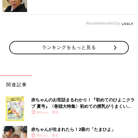
Recommended by
ランキングをもっと見る
関連記事
赤ちゃんのお世話まるわかり！『初めてのひよこクラ
ブ 夏号』〈巻頭大特集〉初めての授乳がうまくい
く！ おっぱい・ミルクの基本と夏のトラブル 解決テ
赤ちゃん・育児
ク
赤ちゃんが生まれたら！2冊の「たまひよ」
赤ちゃん・育児