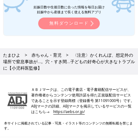
妊娠日数や生後日数に合った情報を毎日お届け
妊娠中から産後まで長く使える無料アプリ
無料ダウンロード
たまひよ
赤ちゃん・育児
〈注意〉かくれんぼ、想定外の
場所で窒息事故が…。穴・すき間…子どもの好奇心が大きなトラブル
に【小児科医監修】
ＡＢＪマークは、この電子書店・電子書籍配信サービスが、
著作権者からコンテンツ使用許諾を得た正規版配信サービス
であることを示す登録商標（登録番号 第11091000号）です。
ABJマークの詳細、ABJマークを掲示しているサービスの一覧
はこちら→
https://aebs.or.jp/
本サイトに掲載されている記事・写真・イラスト等のコンテンツの無断転載を禁じま
す。