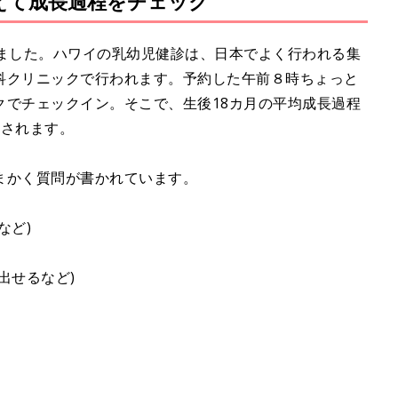
えて成長過程をチェック
M
u
t
りました。ハワイの乳幼児健診は、日本でよく行われる集
e
科クリニックで行われます。予約した午前８時ちょっと
クでチェックイン。そこで、生後18カ月の平均成長過程
渡されます。
まかく質問が書かれています。
など)
出せるなど)