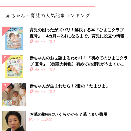
た。もちろん、授かるかどうかはわかりません。しかし、試みて
みようと決め、クリニックのドクターに話すと、「年子っていい
赤ちゃん・育児の人気記事ランキング
ものですよ」と、声をかけられ、不思議とその言葉がすっと腑
（ふ）に落ちました。
育児の困ったがズバリ！解決する本『ひよこクラブ
秋に第2子の妊娠がわかり、そこからは長女の時の経験を参考に
夏号』 4カ月～2才になるまで、育児に役立つ情報が
いっぱい！
しながら過ごしました。妻の懸念は第１子の時に長く続いた
赤ちゃん・育児
つわ
り
。
6週から13週までつわりで苦しみ、それが再びかもしれないと覚
赤ちゃんのお世話まるわかり！『初めてのひよこクラ
悟しているようでした。幸いにも第１子よりは短い期間で終わり
ブ 夏号』〈巻頭大特集〉初めての授乳がうまくい
ましたが、それでもつらさというのは変わらないだろうし、男性
く！ おっぱい・ミルクの基本と夏のトラブル 解決テ
赤ちゃん・育児
は見守ることしかできないと今回も感じました。
ク
赤ちゃんが生まれたら！2冊の「たまひよ」
出産までの間、妻は長女の時よりいろいろと動くことができ、元
赤ちゃん・育児
気で過ごせましたが、「抱っこできないのが寂しい」と話してい
ました。長女の成長を喜びながら、年子となる二女のことや、姉
妹をどのように育てていくか、夫婦で考えを巡らせました。１つ
決めたのは、生まれて１才を迎えるまでは、基本的に長女に経験
お墓の撤去にいくらかかる？墓じまい費用
させたことは同じように二女にもさせようということでした。共
PR(くらしの話題)
通する経験をさせることで姉妹それぞれがお互いの存在を感じて