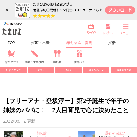
×
内祝い
SHOP
メニュー
TOP
妊娠・出産
赤ちゃん・育児
妊活
育児グッズ
病気・予防接種
離乳食
優待パス
ひよこクラブ
アプリ
SNS
キャンペーン
写真スタジオ
【フリーアナ・登坂淳一】第2子誕生で年子の
姉妹のパパに！ 2人目育児で心に決めたこと
2022/06/12
更新
前の話
最初から読む