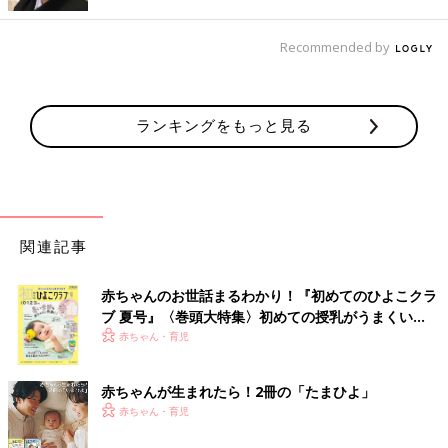
くれたら、という願いからです。2人の個性を大事にしながら、
仲のいい姉妹に育てていきたいと、二女が生まれた日、暑いくら
Recommended by
いのの日ざしを浴びる東京の新緑を眺めながら思いました。
挑戦が私の人生
ランキングをもっと見る
“いつもの”ものや慣れたこと、なじみの場所などは、心地よく感
じ安心することがあります。知っていることや、経験のあること
は、不安を遠ざけてくれるからかもしれません。しかし、時とし
て、“いつもの”に飽きてしまうこともありませんか？
関連記事
NHK時代、転勤を何度か経験しました。“初めて”暮らす土地で、
仕事を通してその地域を知り伝えていくのですが、最初はネガテ
赤ちゃんのお世話まるわかり！『初めてのひよこクラ
ィブになりがちでした。私の場合、初任地の和歌山では、自分の
ブ 夏号』〈巻頭大特集〉初めての授乳がうまくい
部屋から山が見えることに驚き、近所にコンビニがないことに不
く！ おっぱい・ミルクの基本と夏のトラブル 解決テ
赤ちゃん・育児
安を覚えました。そんなこと？というもので、気持ちが、ぐらぐ
ク
らしました。新たな環境で、未知という状況はそれこそ慣れるま
でが大変と感じました。
赤ちゃんが生まれたら！2冊の「たまひよ」
赤ちゃん・育児
しかし、新たな環境に変化することが、いつもネガティブにさせ