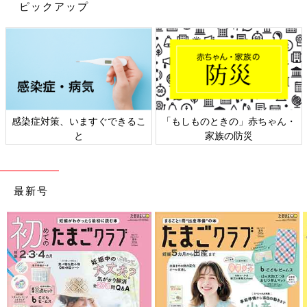
自分の好きなことを見つけてくれたらと願っています。そして、
ピックアップ
年子の姉妹がお互いに支え合い、刺激し合いながら、存分に生き
ていけるように、パパとしてサポートしてあげたいと考えていま
す。
私の子育てコラムの連載は最終回となりました。拙文におつきあ
いくださった読者のみなさま、たまひよの編集部のみなさまにお
礼申し上げます。
感染症対策、いますぐできるこ
「もしものときの」赤ちゃん・
文・写真提供／登坂淳一さん 構成／ひよこクラブ編集部
と
家族の防災
フリーアナウンサー・登坂淳一 50才で
初めての子育て、妻と一緒に楽しんでい
ます
現在50才で、生後5カ月の娘さんのパパでもあ
最新号
るフリーアナウンサーの登坂淳一さん。この連
載では、娘さんとの育児の様子や、夫として・
パパとしての思いなどを登坂さんのご本人の言
葉でつづってもらいます。連載１回目となる今
映画や舞台、モノマネなど新たなチャレンジを続ける登坂さん。
回は、コロナ禍の出産のこと、授乳や寝かしつ
なんでも楽しみながら学ぼうとする姿勢は、子育てにもいかされ
け、娘さんの成長の様子などを語ってくれまし
ているようです。「年子の姉妹のパパとして、ますますポジティ
た。「登坂パパ50才 家族ファースト主義」第
ブに子育てに取り組んでいきたい」と話します。
1回