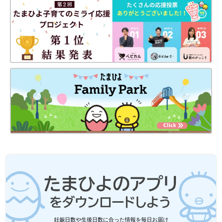
本」などを担当。35才で白髪染めを中止し話題になる。2018年
にNHKを退社し、現在はフリーとして活動し、
オフィシャルブロ
グ『白髪のパパ』
オフィシャルブログ『白髪のパパ』で子育ての
様子を発信している。
前の話
最初から読む
心身が少しづつ
一覧
【登坂淳一】50才で第
「静」から「動」へ
一子誕生。男性目線か
と変化する娘の1才の
ら見た不妊治療の大変
成長に喜び【フリー
さとは…
アナ・登坂淳一】
妊娠日数や生後日数に合った情報を毎日お届け