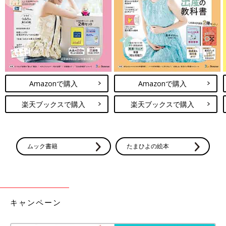
登坂淳一さん（とさかじゅんいち）
Amazonで購入
Amazonで購入
楽天ブックスで購入
楽天ブックスで購入
ムック書籍
たまひよの絵本
PROFILE
1971年生まれ、東京都出身。1997年NHK入局、初任地は和歌山
キャンペーン
放送局。
その後、2003年からは東京アナウンス室へ異動し「おはよう日