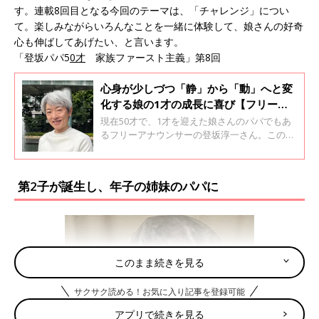
す。連載8回目となる今回のテーマは、「チャレンジ」につい
て。楽しみながらいろんなことを一緒に体験して、娘さんの好奇
心も伸ばしてあげたい、と言います。
「登坂パパ5
0才
家族ファースト主義」第8回
心身が少しづつ「静」から「動」へと変
化する娘の1才の成長に喜び【フリーア
ナ・登坂淳一】
現在50才で、1才を迎えた娘さんのパパでもあ
るフリーアナウンサーの登坂淳一さん。この連
載では、娘さんとの育児の様子や、夫として・
パパとしての思いなどを登坂さんの本人の言葉
でつづってもらいます。今回のテーマは、娘さ
第2子が誕生し、年子の姉妹のパパに
んが1才になって思うこと。パパになってこの1
年で、どんな変化があったのでしょうか。「登
坂パパ50才 家族ファースト主義」第7回
このまま続きを見る
サクサク読める！お気に入り記事を登録可能
アプリで続きを見る