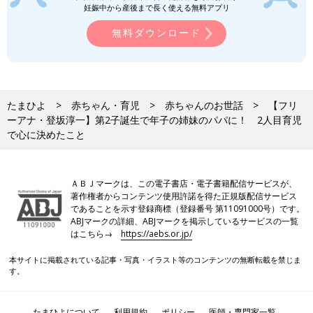
妊娠中から産後まで長く使える無料アプリ
無料ダウンロード
たまひよ
赤ちゃん・育児
赤ちゃんのお世話
【フリ
ーアナ・登坂淳一】第2子誕生で年子の姉妹のパパに！ 2人目育児
で心に決めたこと
ＡＢＪマークは、この電子書店・電子書籍配信サービスが、
著作権者からコンテンツ使用許諾を得た正規版配信サービス
であることを示す登録商標（登録番号 第11091000号）です。
ABJマークの詳細、ABJマークを掲示しているサービスの一覧
はこちら→
https://aebs.or.jp/
本サイトに掲載されている記事・写真・イラスト等のコンテンツの無断転載を禁じま
す。
たまひよについて
利用規約
ポリシー
医師・専門家一覧