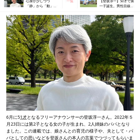
心身が少しづつ
一覧
【登坂淳一】50才で第
「静」から「動」へ
一子誕生。男性目線か
と変化する娘の1才の
ら見た不妊治療の大変
成長に喜び【フリー
さとは…
アナ・登坂淳一】
6月に5
1才
となるフリーアナウンサーの登坂淳一さん。2022年５
月23日には第2子となる女の子が生まれ、2人姉妹のパパとなり
ました。この連載では、娘さんとの育児の様子や、夫として・パ
パとしての思いなどを登坂さんの本人の言葉でつづってもらいま