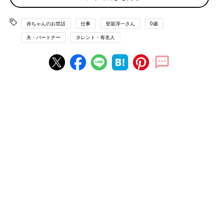
赤ちゃんのお世話
仕事
登坂淳一さん
0歳
夫・パートナー
タレント・有名人
第2子の立ち会い出産の時の様子
2022年の春もわが家にとっては忘れられない季節になりまし
た。私事で恐縮ですが、第2子が誕生しました。
命の誕生は本当に奇跡のようなものと、不妊治療の経験から私た
ち夫婦はとくに強く感じました。それだけに年子で子どもを授か
れたことは、本当に感無量です。
去年、長女が生まれて、３カ月たったころ、私たち夫婦は１つの
決断を迫られました。不妊治療の際に凍結保存してあった胚（は
い）（受精卵）をどうするか、というものでした。
長女はミルクをよく飲み夜もたくさん寝てくれて、予想していた
子育てのいわゆる大変さも少なく、育てやすい子でした。そんな
長女に「バディ」を作ってあげたいと、夫婦で意見が一致しまし