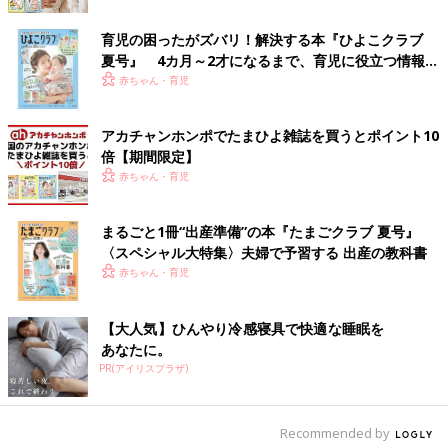
るだけではないことを、大阪や札幌に転勤した時に実感しまし
た。仕事だけではなくて、その街や人、文化や歴史など、何に対
育児の困ったがズバリ！解決する本『ひよこクラブ
して自分が興味をひかれるのか。北海道でブランド米を作ろうと
夏号』 4カ月～2才になるまで、育児に役立つ情報が
取り組んでいる米農家を取材した際、徹底的に知りたいとていね
いっぱい！
赤ちゃん・育児
いに、言い換えれば“しつこく”話を伺いました。その熱が届いた
のか、先方も本気で教えてくださいました。積極的に入っていけ
アカチャンホンポでたまひよ雑誌を買うとポイント10
ば、角度が変わり、見え方も違ってくるものだと学びました。
倍【期間限定】
赤ちゃん・育児
今年、舞台に初めて挑戦しましたが、その時に痛感したことがあ
ります。新たなことにチャレンジにする時に最大の恵みは、出会
いなのだということです。自分では不安や難しさと格闘している
まるごと1冊“出産準備”の本『たまごクラブ 夏号』
ので、わからないことや、知りたいことを、次々に質問します。
〈スペシャル大特集〉夫婦で予習する 出産の教科書
その姿がまわりにはいい刺激となっていたと聞き安堵（あんど）
赤ちゃん・育児
しました。知って、学んで、楽しむことが私にとってのチャレン
ジなのだと感じています。
【大人気】ひんやり冷感寝具で快適な睡眠を
あなたに。
娘が興味を持ったことを一緒に体験して楽しみたい
PR(アイリスプラザ)
Recommended by