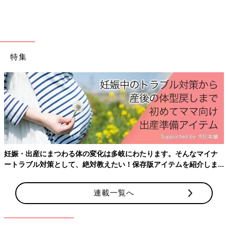
特集
新生児用のおむつをカゴに準備したら、この状態に。妹をお迎えするお手伝い？
今、長女を育てながら意識しているのは、体験させることです。
妊娠・出産にまつわる体の変化は多岐にわたります。そんなマイナ
食材に触らせてみる、雪をつかませてみる、温泉でお湯のにおい
ートラブル対策として、絶対教えたい！保存版アイテムを紹介しま
す。
をかがせてみる、など興味を持ったことに対して、長女の好奇心
はどこに焦点が当たっているのかを、探しながら、一緒に遊ぶよ
連載一覧へ
うにしています。
楽しい、おもしろいという１つ１つの経験を重ねながら、いつか