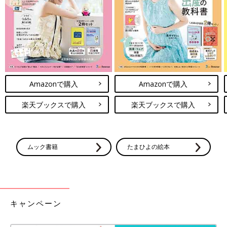
●1日の装着時間の目安／23時間（入浴以外。無理な場合は最低
でも15～20時間前後）
●治療期間の目安／半年
●受診の目安／1カ月に1回
●費用の目安／40～60万円（保険適用外、費用は医療機関やヘル
メットの種類によって異なる）
――初診での注意点を教えてください。
Amazonで購入
Amazonで購入
細野 わからないことや心配なことは、医師に直接聞いてくださ
楽天ブックスで購入
楽天ブックスで購入
い。なかには「ヘルメット矯正治療をすると将来、歯並びが悪く
ならないと聞いた」と言うママやパパもいたのですが、そうした
エビデンスはありません。誤った情報をうのみにしているママや
ムック書籍
たまひよの絵本
パパもいるので、初診のときに気になることは必ず医師に確認し
ましょう。
母子健康手帳も忘れずに持参してください。
お話・監修／日本頭蓋健診治療研究会 取材・文／麻生珠恵、ひ
よこクラブ編集部
キャンペーン
お話・監修／細野茂春先生