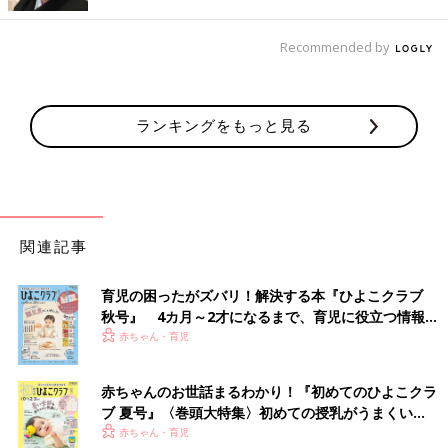
――これらはすべて受診が必要なのでしょうか。
細野 ママやパパから見て、赤ちゃんの頭の形が気になるときは
Recommended by
もちろんですが、赤ちゃんを抱っこして、頭を真上から見たと
き、耳の位置が左右で異なる場合は受診したほうがいいでしょ
う。耳の位置が左右で異なるのは、症状としては重いです。
ランキングをもっと見る
また気になったときは、私たち医師が監修している「赤ちゃんの
頭のかたち測定アプリ」を使って頭のゆがみを測定する方法もあ
ります。ただ頭の輪郭に沿うように線を描く操作があり、少しコ
ツが必要です。赤ちゃんの髪の毛をぬらしたりしてから測定する
といいでしょう。
関連記事
――頭が変形していると、将来、どのような心配がありますか。
育児の困ったがズバリ！解決する本『ひよこクラブ
細野 頭の変形によって顔が左右非対称になることもあり、その
秋号』 4カ月～2才になるまで、育児に役立つ情報が
結果かみあわせに影響が出ることがあります。また体幹バランス
いっぱい！
赤ちゃん・育児
の乱れから、疲れやすくなることもあります。
耳の位置が左右で異なっている場合は、将来、眼鏡が必要になっ
赤ちゃんのお世話まるわかり！『初めてのひよこクラ
たときに眼鏡のかけづらさからくる症状で困ることもあるでしょ
ブ 夏号』〈巻頭大特集〉初めての授乳がうまくい
う。
く！ おっぱい・ミルクの基本と夏のトラブル 解決テ
赤ちゃん・育児