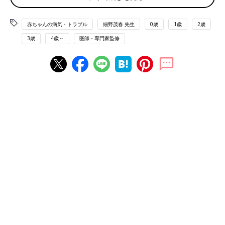
患者数が半年で140名に
きました。細野先生は、同院で「乳児頭のかた
ち外来」を担当。医師、看護師、助産師、理学
赤ちゃんの病気・トラブル
細野茂春 先生
0歳
1歳
2歳
療法士などが集い頭蓋健診と治療に関する研究
アメリカでは赤ちゃんのヘルメット矯正治療は根づいています
を行う任意団体「日本頭蓋健診治療研究会」で
3歳
4歳～
医師・専門家監修
が、日本ではまだ始まったばかり。細野先生が勤務する自治医科
理事を務めています。
大学附属さいたま医療センターでも、専門外来ができたのは
2021年10月のことです。
――日本のヘルメット矯正治療は、以前から行われていたのでし
ょうか。
細野先生(以下敬称略) 日本のヘルメット矯正治療は、まだ新し
い医療分野です。日本では、2007年ごろから東京女子医科大学
で治療を開始しています。私が勤務する大学病院では「乳児頭の
かたち外来」が開設されたのは2021年10月です。
――患者数は多いのでしょうか。
細野 2021年10月～2022年3月の6カ月間で、新規患者数は140
名にのぼりましたが、すべての子にヘルメット矯正治療が必要な
訳ではありません。当院でのヘルメット矯正治療導入率は、約