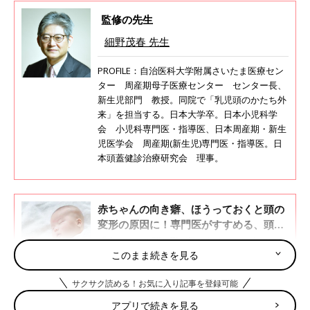
監修の先生
細野茂春 先生
PROFILE：自治医科大学附属さいたま医療セン
ター 周産期母子医療センター センター長、
新生児部門 教授。同院で「乳児頭のかたち外
来」を担当する。日本大学卒。日本小児科学
会 小児科専門医・指導医、日本周産期・新生
児医学会 周産期(新生児)専門医・指導医。日
本頭蓋健診治療研究会 理事。
赤ちゃんの向き癖、ほうっておくと頭の
変形の原因に！専門医がすすめる、頭の
形をよくする遊び「タミータイム」に注
「赤ちゃんの頭の形が気になる」というママや
目
パパは多いと思います。赤ちゃんの頭の形をよ
このまま続きを見る
くするのにはどうしたらいいのでしょうか。ま
た頭の形にあらわれる病気とは？ 自治医科大
サクサク読める！お気に入り記事を登録可能
学附属さいたま医療センター 周産期母子医療
自治医科大学附属さいたま医療センターでは、新規
アプリで続きを見る
センター センター長 細野茂春先生に話を聞