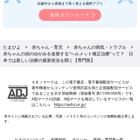
妊娠中から産後まで長く使える無料アプリ
無料ダウンロード
たまひよ
赤ちゃん・育児
赤ちゃんの病気・トラブル
赤ちゃんの頭のゆがみを改善する”ヘルメット矯正治療”って？ 日
本では新しい治療の最新状況を聞く【専門医】
ＡＢＪマークは、この電子書店・電子書籍配信サービスが、
著作権者からコンテンツ使用許諾を得た正規版配信サービス
であることを示す登録商標（登録番号 第11091000号）です。
ABJマークの詳細、ABJマークを掲示しているサービスの一覧
はこちら→
https://aebs.or.jp/
本サイトに掲載されている記事・写真・イラスト等のコンテンツの無断転載を禁じま
す。
たまひよについて
利用規約
ポリシー
医師・専門家一覧