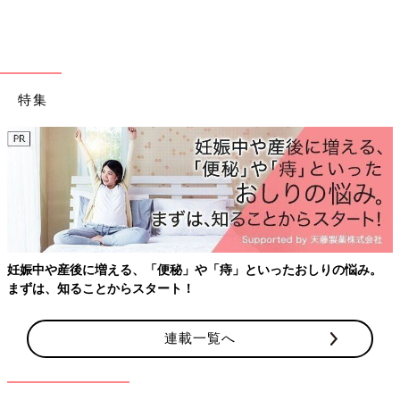
細野 現在日本で治療に使われているヘルメットは数種類あり、
国産のものとアメリカ製のものがあります。すべてのヘルメット
はオーダーメードです。そのなかで日本で医療機器として承認を
受けているのは以下のものです。
特集
１．アイメット（ジャパン・メディカル・カンパニー）
約2000人のママ・
日本製で、主に小児科医が取り扱う。適応からその後の定期的チ
ズの口コミ人気ラン
ェックも医師が行う。取り扱い医療機関が多い。
２．クルム（ジャパン・メディカル・カンパニー）
日本製で、主に小児科医が取り扱う。適応からその後の定期的チ
ェックも医師が行う。取り扱い医療機関が少ない。
る、「便秘」や「痔」といったおしりの悩み。
らスタート！
３．ミシガン頭蓋形状矯正ヘルメット（メディカルユーアンドエ
イ）
アメリカ製で、主に脳外科医、形成外科医が取り扱う。適応から
連載一覧へ
その後の定期的チェックも医師が行う。ヘルメット調整は義肢装
具士が行う。