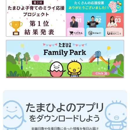
「頭の形、顔のぶつぶつ、目やに…」生
後すぐベビーの気になる体の様子、小児
科医がQ＆A解説
小児科医で３人の子どものパパでもある黒澤照
喜先生は「赤ちゃんが0歳であるように、初め
ての育児に奮闘するママ・パパも親としては0
歳。何もかも初めてで当たり前です」と言いま
す。今回は、「赤ちゃんの体のちょっとした疑
細野先生は「頭蓋縫合早期癒合症や水頭症などの病気がある場合
問」について黒澤先生が答えます。
はその治療が優先され、頭の変形が重度であっても、頭の左右一
方が斜めにゆがむ位置的斜頭症であれば『必ずしもやらなければ
いけない治療』ではないといいます。
まず大切なのは、新生児期から向き癖による頭の変形を防ぐこと
です。神経質になり過ぎる必要はありませんが、赤ちゃんが起き
ている時にママやパパのおなかの上にはらばいに寝かせたり、多
方向から赤ちゃんに声をかけたり、寝かせる向きを変えるなどし
て、向き癖を作らない工夫が重要です。
小児の頭蓋健診・治療ハンドブック （編著・日本頭蓋健
診治療研究会）
妊娠日数や生後日数に合った情報を毎日お届け