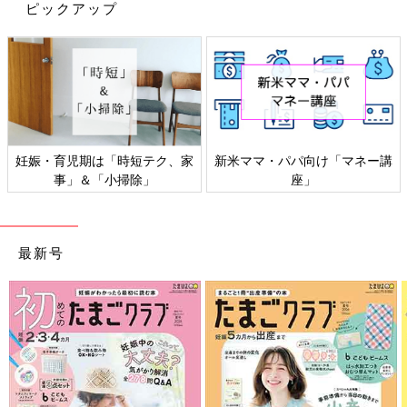
ピックアップ
４．スターバンド（AHS Japan Corporation）
アメリカ製で、主に脳外科医、形成外科医が取り扱う。適応の判
断は医師が行うがその後医師は関与せず、ヘルメット調整は義肢
装具士が行う。
――ヘルメット矯正治療は、赤ちゃんが何カ月になったら始めら
れますか。１日の装着時間などの目安も教えてください。
期は「時短テク、家
新米ママ・パパ向け「マネー講
感染症対策、
細野 ヘルメット矯正治療に適している時期は生後３～６カ月ご
＆「小掃除」
座」
ろですが、７カ月になったからといってまったく効果がないとい
うわけではありません。ただし早い時期のほうが、効果は期待で
きます。また装着開始時期が遅くなるとへルメットを自分ではず
してしまうなど、治療がうまくいかないこともあります。
最新号
ヘルメット矯正治療ができる医療機関は限られていますし、紹介
状が必要な場合もあります。医療機関によってはスムーズに予約
がとれないこともあるので、興味があるママやパパは早めにリサ
ーチしたほうがいいでしょう。
装着時間などの目安は次のとおりです。