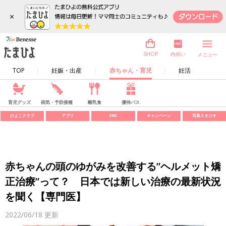
×
内祝い
SHOP
メニュー
TOP
妊娠・出産
赤ちゃん・育児
妊活
育児グッズ
病気・予防接種
離乳食
優待パス
ひよこクラブ
アプリ
SNS
キャンペーン
写真スタジオ
赤ちゃんの頭のゆがみを改善する”ヘルメット矯
正治療”って？ 日本では新しい治療の最新状況
を聞く【専門医】
2022/06/18
更新