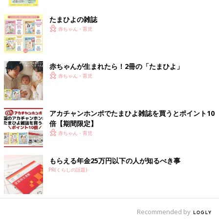
ク
――赤ちゃんの頭の変形は、向き癖が主な原因でしょうか。
たまひよの雑誌
細野 向き癖が主な原因ですが、とくに首すわりや寝返りなどの
赤ちゃん・育児
発達がゆっくりな子は頭が変形しやすい傾向があります。
また、第１子に多いとか、男の子に多いというデータもありま
す。どうしてなのかはっきりとした理由はわかっていませんが、
赤ちゃんが生まれたら！2冊の「たまひよ」
第１子に多い理由の一説には、上の子に頭の変形があると、下の
赤ちゃん・育児
子は向き癖をつけないように注意するため。男の子に多い理由
は、変形は頭の重みでおきるのですが、男の子のほうが女の子よ
り体重が重い（頭も重い）から、という考え方もあります。
アカチャンホンポでたまひよ雑誌を買うとポイント10
倍【期間限定】
ヘルメット矯正治療に適した時期は3～6カ月。気に
赤ちゃん・育児
なるときは早めに医療機関へ
もらえる年金25万円以下の人が知るべき事
矯正治療用のヘルメットは数種類あり、それぞれに特徴があるそ
PR(くらしの話題)
うです。また治療に適している時期が限られていたり、装着の目
安時間も決まっています。
――ヘルメット矯正治療の概要を教えてください。ヘルメットに
Recommended by
は、いくつか種類があるのでしょうか。