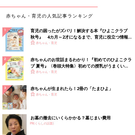
50％です。
ヘルメット矯正治療ができる施設が限られているので、全国から
赤ちゃん・育児の人気記事ランキング
「赤ちゃんの頭の形が気になる」といって患者さんが来ているの
が現状です。
育児の困ったがズバリ！解決する本『ひよこクラブ
秋号』 4カ月～2才になるまで、育児に役立つ情報が
頭が変形していると、顔が左右非対称になったり、
いっぱい！
赤ちゃん・育児
その結果かみ合わせに影響することも
赤ちゃんのお世話まるわかり！『初めてのひよこクラ
赤ちゃんの頭が変形していると、見た目の問題のように思われが
ブ 夏号』〈巻頭大特集〉初めての授乳がうまくい
ちですが、実はさまざまな影響が出ることがわかっています。
く！ おっぱい・ミルクの基本と夏のトラブル 解決テ
赤ちゃん・育児
ク
――頭の変形には、いろいろなタイプがあるのでしょうか。
赤ちゃんが生まれたら！2冊の「たまひよ」
赤ちゃん・育児
細野 赤ちゃんの頭の形のゆがみの総称を「位置的頭蓋変形」と
言います。その中で頭の前後が長いと「長頭症」。頭の左右が長
いと「短頭症」。頭の左右一方が斜めにゆがんでいると「斜頭」
と言います。向き癖による斜頭は後頭部に生じることが多いで
お墓の撤去にいくらかかる？墓じまい費用
す。
PR(くらしの話題)