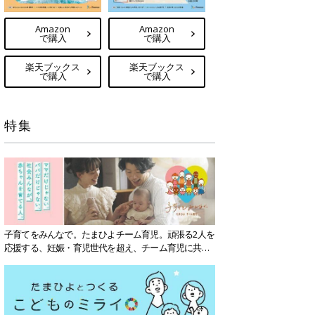
Amazon
Amazon
で購入
で購入
楽天ブックス
楽天ブックス
で購入
で購入
特集
子育てをみんなで。たまひよチーム育児。頑張る2人を
応援する、妊娠・育児世代を超え、チーム育児に共感
する社会を目指していきます。