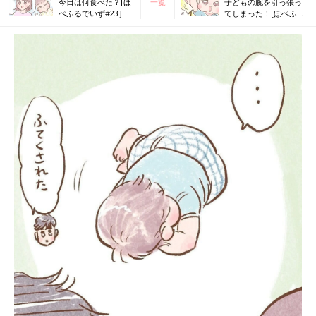
今日は何食べた？[ほ
一覧
子どもの腕を引っ張っ
ぺふるでいず#23］
てしまった！[ほぺふる
でいず#25］