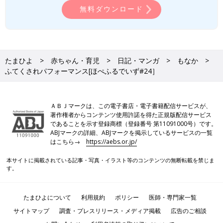
無料ダウンロード
たまひよ
赤ちゃん・育児
日記・マンガ
もなか
ふてくされパフォーマンス[ほぺふるでいず#24］
ＡＢＪマークは、この電子書店・電子書籍配信サービスが、
著作権者からコンテンツ使用許諾を得た正規版配信サービス
であることを示す登録商標（登録番号 第11091000号）です。
ABJマークの詳細、ABJマークを掲示しているサービスの一覧
はこちら→
https://aebs.or.jp/
本サイトに掲載されている記事・写真・イラスト等のコンテンツの無断転載を禁じま
す。
たまひよについて
利用規約
ポリシー
医師・専門家一覧
サイトマップ
調査・プレスリリース・メディア掲載
広告のご相談