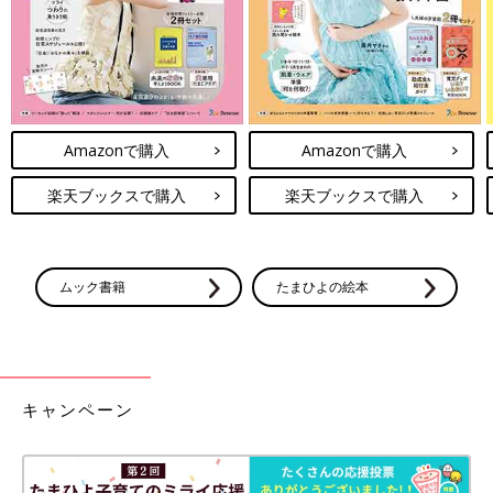
数十秒後、ふてくされパフォーマンスをしたことで満足がいった
のか、シェイクのことなんか忘れて元気に走りだしていました。
ほっ、よかった〜（笑）。
Amazonで購入
Amazonで購入
それでは、お読みいただきありがとうございました！
よろしければまた次回お会いしましょう〜！
楽天ブックスで購入
楽天ブックスで購入
もなか
Instagram
@hopechimo
ムック書籍
たまひよの絵本
前の話
次の話
今日は何食べた？[ほ
一覧
子どもの腕を引っ張っ
ぺふるでいず#23］
てしまった！[ほぺふる
キャンペーン
でいず#25］