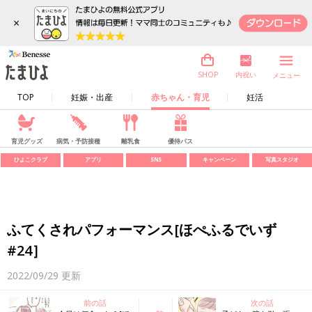
×
内祝い
SHOP
メニュー
TOP
妊娠・出産
赤ちゃん・育児
妊活
育児グッズ
病気・予防接種
離乳食
優待パス
ひよこクラブ
アプリ
SNS
キャンペーン
写真スタジオ
ふてくされパフォーマンス[ほぺふるでいず
#24］
2022/09/29
更新
前の話
次の話