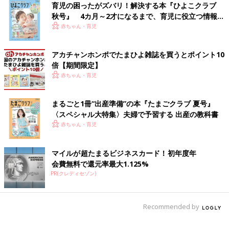
育児の困ったがズバリ！解決する本『ひよこクラブ
秋号』 4カ月～2才になるまで、育児に役立つ情報が
いっぱい！
赤ちゃん・育児
アカチャンホンポでたまひよ雑誌を買うとポイント10
倍【期間限定】
赤ちゃん・育児
まるごと1冊“出産準備”の本『たまごクラブ 夏号』
〈スペシャル大特集〉夫婦で予習する 出産の教科書
赤ちゃん・育児
マイルが超たまるビジネスカード！初年度年
会費無料で還元率最大1.125%
PR(クレディセゾン)
Recommended by