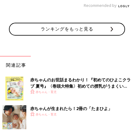
Recommended by
ランキングをもっと見る
関連記事
赤ちゃんのお世話まるわかり！『初めてのひよこクラ
ブ 夏号』〈巻頭大特集〉初めての授乳がうまくい
く！ おっぱい・ミルクの基本と夏のトラブル 解決テ
赤ちゃん・育児
ク
赤ちゃんが生まれたら！2冊の「たまひよ」
赤ちゃん・育児