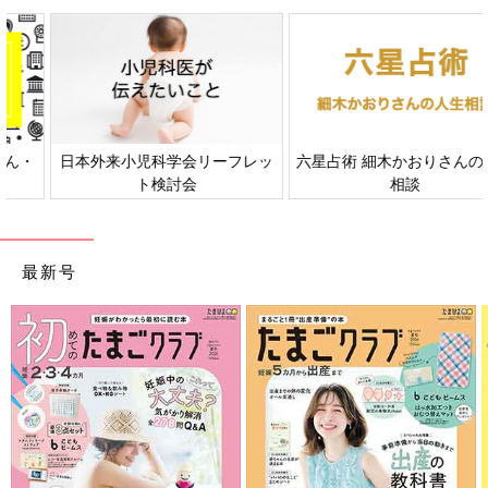
日本外来小児科学会リーフレッ
六星占術 細木かおりさんの人生
ト検討会
相談
1歳9ヶ月児のやることなすこと、どうしてこんなに愉快なんでし
ょう……
最新号
チラっと目だけでこちらの様子をうかがってくるのが面白くて、
笑いを堪えられませんでした。
ぼくがしょんぼりしてるところちゃんと見てるかな？ って確認
してるんでしょうか？
誰が教えたわけでもないのにこんなパフォーマンスできるんだも
んなぁ。
本当、見ていて飽きないなぁと思います。