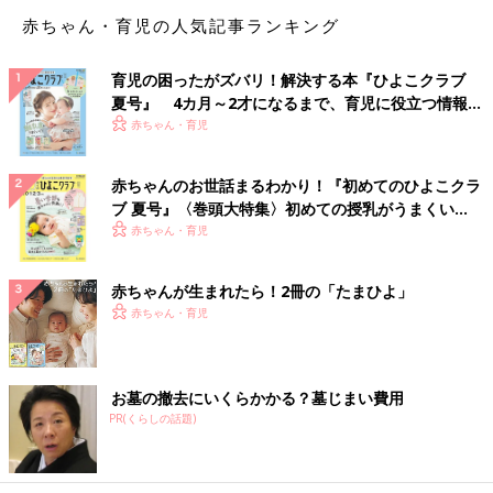
赤ちゃん・育児の人気記事ランキング
育児の困ったがズバリ！解決する本『ひよこクラブ
夏号』 4カ月～2才になるまで、育児に役立つ情報が
いっぱい！
赤ちゃん・育児
赤ちゃんのお世話まるわかり！『初めてのひよこクラ
ブ 夏号』〈巻頭大特集〉初めての授乳がうまくい
く！ おっぱい・ミルクの基本と夏のトラブル 解決テ
赤ちゃん・育児
ク
赤ちゃんが生まれたら！2冊の「たまひよ」
赤ちゃん・育児
お墓の撤去にいくらかかる？墓じまい費用
PR(くらしの話題)