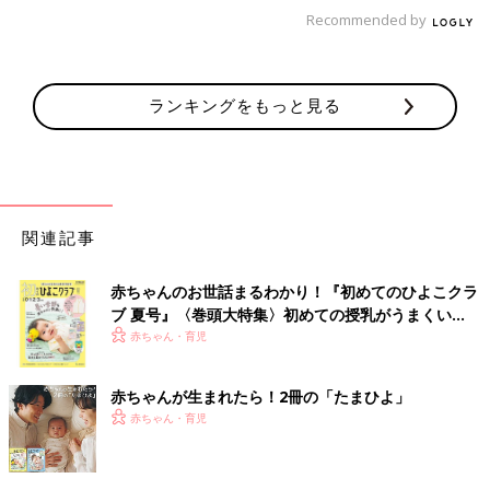
Recommended by
ランキングをもっと見る
関連記事
赤ちゃんのお世話まるわかり！『初めてのひよこクラ
ブ 夏号』〈巻頭大特集〉初めての授乳がうまくい
く！ おっぱい・ミルクの基本と夏のトラブル 解決テ
赤ちゃん・育児
ク
赤ちゃんが生まれたら！2冊の「たまひよ」
赤ちゃん・育児