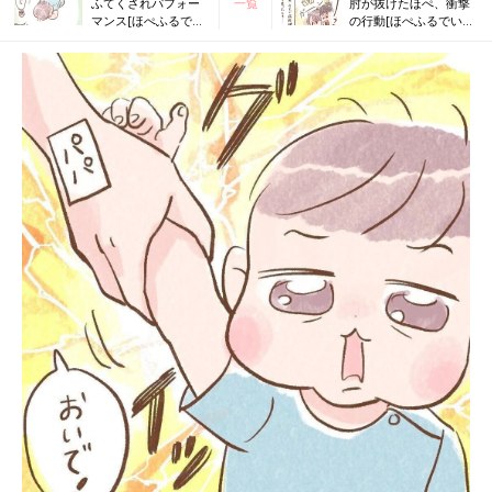
ふてくされパフォー
一覧
肘が抜けたほぺ、衝撃
マンス[ほぺふるでい
の行動[ほぺふるでいず
ず#24］
#26］