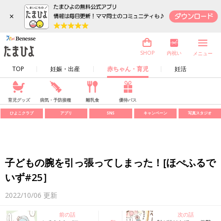
×
内祝い
SHOP
メニュー
TOP
妊娠・出産
赤ちゃん・育児
妊活
育児グッズ
病気・予防接種
離乳食
優待パス
ひよこクラブ
アプリ
SNS
キャンペーン
写真スタジオ
子どもの腕を引っ張ってしまった！[ほぺふるで
いず#25］
2022/10/06
更新
前の話
次の話