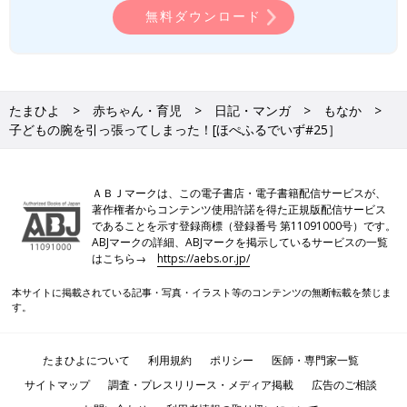
無料ダウンロード
たまひよ
赤ちゃん・育児
日記・マンガ
もなか
子どもの腕を引っ張ってしまった！[ほぺふるでいず#25］
ＡＢＪマークは、この電子書店・電子書籍配信サービスが、
著作権者からコンテンツ使用許諾を得た正規版配信サービス
であることを示す登録商標（登録番号 第11091000号）です。
ABJマークの詳細、ABJマークを掲示しているサービスの一覧
はこちら→
https://aebs.or.jp/
本サイトに掲載されている記事・写真・イラスト等のコンテンツの無断転載を禁じま
す。
たまひよについて
利用規約
ポリシー
医師・専門家一覧
サイトマップ
調査・プレスリリース・メディア掲載
広告のご相談