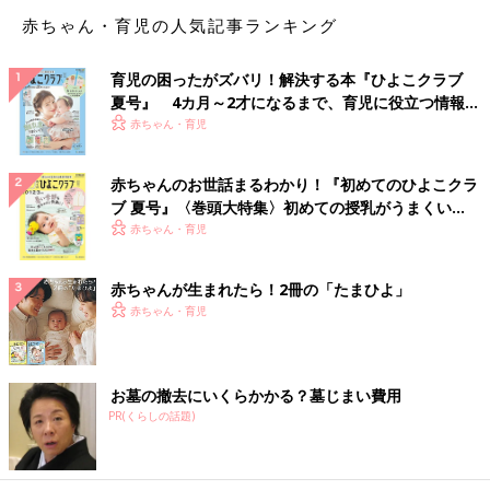
赤ちゃん・育児の人気記事ランキング
育児の困ったがズバリ！解決する本『ひよこクラブ
夏号』 4カ月～2才になるまで、育児に役立つ情報が
いっぱい！
赤ちゃん・育児
赤ちゃんのお世話まるわかり！『初めてのひよこクラ
ブ 夏号』〈巻頭大特集〉初めての授乳がうまくい
く！ おっぱい・ミルクの基本と夏のトラブル 解決テ
赤ちゃん・育児
ク
赤ちゃんが生まれたら！2冊の「たまひよ」
赤ちゃん・育児
お墓の撤去にいくらかかる？墓じまい費用
PR(くらしの話題)