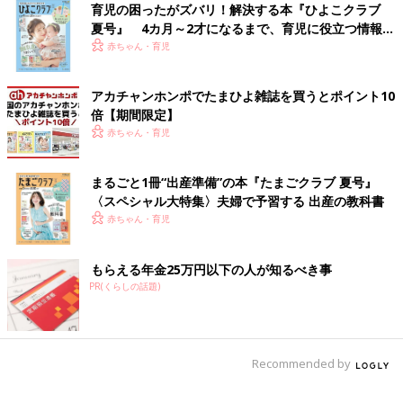
育児の困ったがズバリ！解決する本『ひよこクラブ
夏号』 4カ月～2才になるまで、育児に役立つ情報が
いっぱい！
赤ちゃん・育児
アカチャンホンポでたまひよ雑誌を買うとポイント10
倍【期間限定】
赤ちゃん・育児
まるごと1冊“出産準備”の本『たまごクラブ 夏号』
〈スペシャル大特集〉夫婦で予習する 出産の教科書
赤ちゃん・育児
もらえる年金25万円以下の人が知るべき事
PR(くらしの話題)
Recommended by