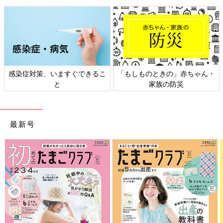
感染症対策、いますぐできるこ
「もしものときの」赤ちゃん・
と
家族の防災
2歳
近くになり、「ここから動かない！」という意思表示をする
ことも増えてきたほぺちゃん。
私も余裕がなくなり、「もー！ 早く行くよ！」と引っ張って連
最新号
れていこうとすることもしばしばありました。
そんな中、今回初めて、夫が腕を引いたことでほぺちゃんの腕に
異変が起きてしまいました。
大した力を入れてないつもりでも、子どもの華奢な腕にとっては
大きな力。
くわえて、子どもの抜け出そうとする力が反対方向に働くこと
で、より大きな負荷がかかってしまったのでしょう。