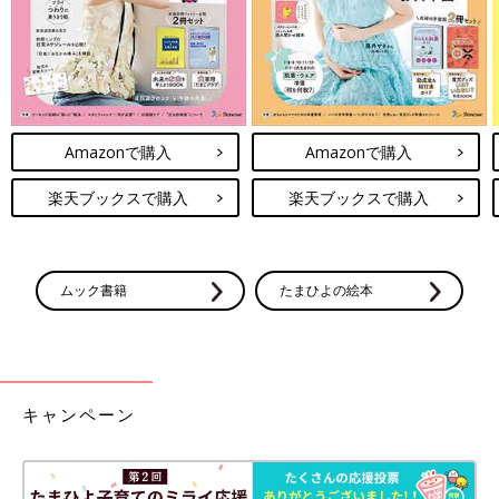
片腕だけダランとさせている息子の姿を見るのは初めてで、心が
痛みました。
夫は何度もほぺちゃんに謝りながら、すぐさま症状や病院につい
て検索してくれました。
Amazonで購入
Amazonで購入
このあとどうなったのかというと……次回のお話で描かせていた
だきます。
楽天ブックスで購入
楽天ブックスで購入
それでは、お読みいただきありがとうございました！
よろしければまた次回お会いしましょう〜！
ムック書籍
たまひよの絵本
もなか
Instagram
@hopechimo
キャンペーン
前の話
次の話
ふてくされパフォー
一覧
肘が抜けたほぺ、衝撃
マンス[ほぺふるでい
の行動[ほぺふるでいず