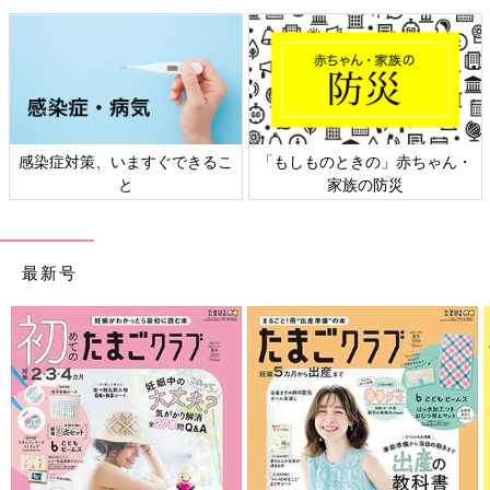
私はそもそも自己肯定感高めなので、臆面もなく自分を褒め、周
りを褒め、身内を褒めるタイプです。
ほぺちゃんに対しても口を開けばかわいいかわいい、どうしてそ
んなにかわいいの？ と、全力で親バカをやっております。
感染症対策、いますぐできるこ
「もしものときの」赤ちゃん・
そんな、毎日飽きるほどかわいいねと聞かされてきたほぺちゃ
と
家族の防災
ん。
ある日お洋服を当てたところ、「かかいーね、にあうね」と発言
したのです！
最新号
最初こそただのオウム返しだったと思うのですが、近頃は自発的
な「かかいーねー」が飛び出すように。
どうやら褒め言葉のようだということはわかってきたみたいで
す。
〜自分がかわいいってことわかってる〜
〜すごい〜