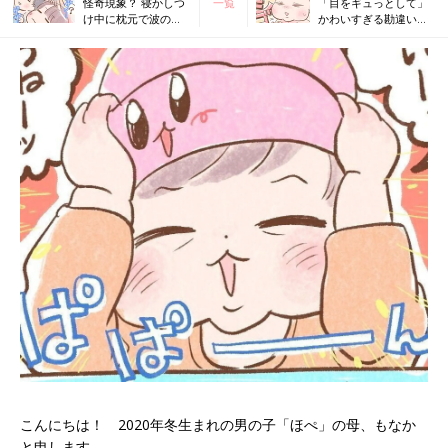
怪奇現象？ 寝かしつ
一覧
「目をギュっとして」
け中に枕元で波の音
かわいすぎる勘違い…
が…意外な正体とは
育児あるある2連発[ほ
[ほぺふるでいず
ぺふるでいず#31］
#29］
こんにちは！ 2020年冬生まれの男の子「ほぺ」の母、もなか
と申します。