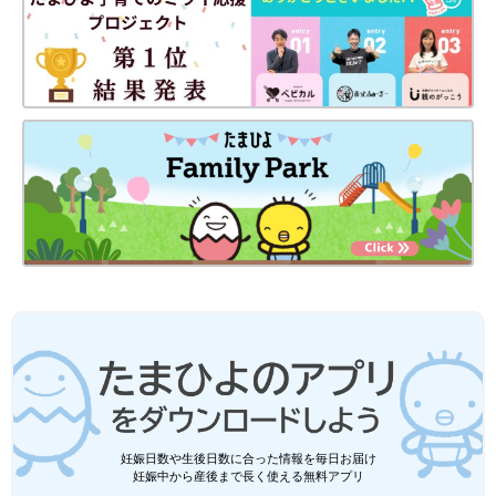
それでは、お読みいただきありがとうございました！
よろしければまた次回お会いしましょう〜！
もなか
Instagram
@hopechimo
前の話
次の話
怪奇現象？ 寝かしつ
一覧
「目をギュっとして」
け中に枕元で波の音
かわいすぎる勘違い…
が…意外な正体とは
育児あるある2連発[ほ
[ほぺふるでいず
ぺふるでいず#31］
#29］
妊娠日数や生後日数に合った情報を毎日お届け
妊娠中から産後まで長く使える無料アプリ