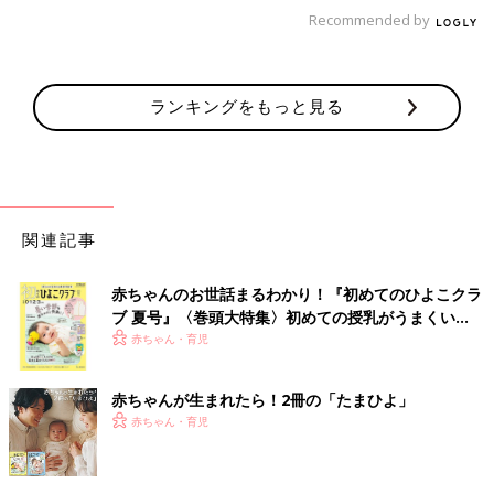
Recommended by
ランキングをもっと見る
関連記事
赤ちゃんのお世話まるわかり！『初めてのひよこクラ
ブ 夏号』〈巻頭大特集〉初めての授乳がうまくい
く！ おっぱい・ミルクの基本と夏のトラブル 解決テ
赤ちゃん・育児
ク
赤ちゃんが生まれたら！2冊の「たまひよ」
赤ちゃん・育児