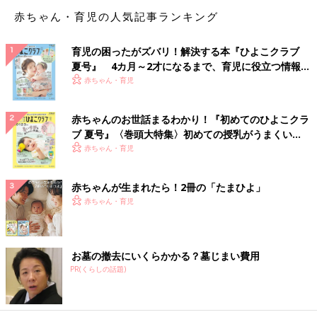
赤ちゃん・育児の人気記事ランキング
育児の困ったがズバリ！解決する本『ひよこクラブ
夏号』 4カ月～2才になるまで、育児に役立つ情報が
いっぱい！
赤ちゃん・育児
赤ちゃんのお世話まるわかり！『初めてのひよこクラ
ブ 夏号』〈巻頭大特集〉初めての授乳がうまくい
く！ おっぱい・ミルクの基本と夏のトラブル 解決テ
赤ちゃん・育児
ク
赤ちゃんが生まれたら！2冊の「たまひよ」
赤ちゃん・育児
お墓の撤去にいくらかかる？墓じまい費用
PR(くらしの話題)