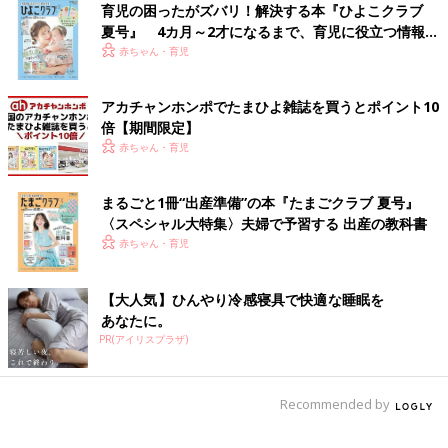
育児の困ったがズバリ！解決する本『ひよこクラブ
夏号』 4カ月～2才になるまで、育児に役立つ情報が
いっぱい！
赤ちゃん・育児
アカチャンホンポでたまひよ雑誌を買うとポイント10
倍【期間限定】
赤ちゃん・育児
まるごと1冊“出産準備”の本『たまごクラブ 夏号』
〈スペシャル大特集〉夫婦で予習する 出産の教科書
赤ちゃん・育児
【大人気】ひんやり冷感寝具で快適な睡眠を
あなたに。
PR(アイリスプラザ)
Recommended by