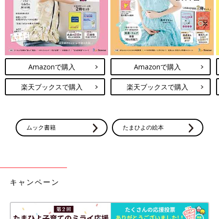
〜天才〜
特にキャラクターのぼうしをかぶってニコニコしながら「にあう
ねぇ」と言う姿…あまりのかわいさに悶絶。
Amazonで購入
Amazonで購入
この自己肯定感の高さはママ譲りだね、とパパからのお墨付きも
いただきました（？）
楽天ブックスで購入
楽天ブックスで購入
もちろんまだ1歳児なので、ほぺちゃんの持つ性格や価値観なん
ていうのは未知の領域なのですが。
それでも、この子が育つ環境は承認と愛であたたかく満たせれば
ムック書籍
たまひよの絵本
と思うのです。
願わくば、人のことも自分のこともちゃんと認めて褒められる、
素直な心の持ち主に育ちますように。
キャンペーン
今のところほぺちゃんは私にも「かかいーね」「にあうね」と言
ってくれる優しさ天元突破ボーイなのでした。
言葉の意味がわかっても言ってくれるかな。だといいな（笑）。