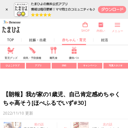
×
内祝い
SHOP
メニュー
TOP
妊娠・出産
赤ちゃん・育児
妊活
育児グッズ
病気・予防接種
離乳食
優待パス
ひよこクラブ
アプリ
SNS
キャンペーン
写真スタジオ
【朗報】我が家の1歳児、自己肯定感めちゃく
ちゃ高そう[ほぺふるでいず#30］
2022/11/10
更新
前の話
次の話