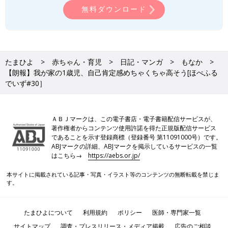
無料ダウンロード
たまひよ
赤ちゃん・育児
日記・マンガ
もなか
【朗報】我が家の1歳児、自己肯定感めちゃくちゃ高そう[ほぺふる
でいず#30］
ＡＢＪマークは、この電子書店・電子書籍配信サービスが、
著作権者からコンテンツ使用許諾を得た正規版配信サービス
であることを示す登録商標（登録番号 第11091000号）です。
ABJマークの詳細、ABJマークを掲示しているサービスの一覧
はこちら→
https://aebs.or.jp/
本サイトに掲載されている記事・写真・イラスト等のコンテンツの無断転載を禁じま
す。
たまひよについて
利用規約
ポリシー
医師・専門家一覧
サイトマップ
調査・プレスリリース・メディア掲載
広告のご相談