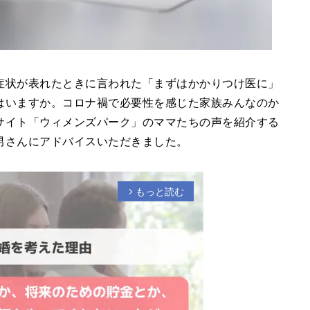
症状が表れたときに言われた「まずはかかりつけ医に」
はいますか。コロナ禍で必要性を感じた家族みんなのか
サイト「ウィメンズパーク」のママたちの声を紹介する
男さんにアドバイスいただきました。
もっと読む
arrow_forward_ios