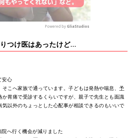
Powered by 
GliaStudios
りつけ医はあったけど…
M
u
t
e
て安心
、そこへ家族で通っています。子どもは発熱や喘息、
予
熱か胃痛で受診するくらいですが、親子で先生とも面識
病気以外のちょっとした心配事が相談できるのもいいで
病院へ行く機会が減りました