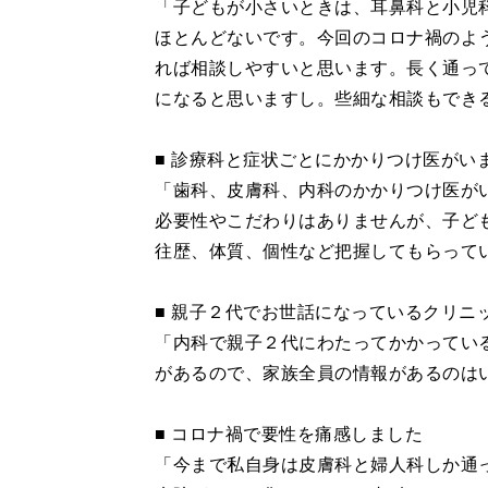
「子どもが小さいときは、耳鼻科と小児
ほとんどないです。今回のコロナ禍のよ
れば相談しやすいと思います。長く通っ
になると思いますし。些細な相談もでき
■ 診療科と症状ごとにかかりつけ医がい
「歯科、皮膚科、内科のかかりつけ医が
必要性やこだわりはありませんが、子ど
往歴、体質、個性など把握してもらって
■ 親子２代でお世話になっているクリニ
「内科で親子２代にわたってかかってい
があるので、家族全員の情報があるのは
■ コロナ禍で要性を痛感しました
「今まで私自身は皮膚科と婦人科しか通