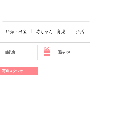
妊娠・出産
赤ちゃん・育児
妊活
離乳食
優待パス
写真スタジオ