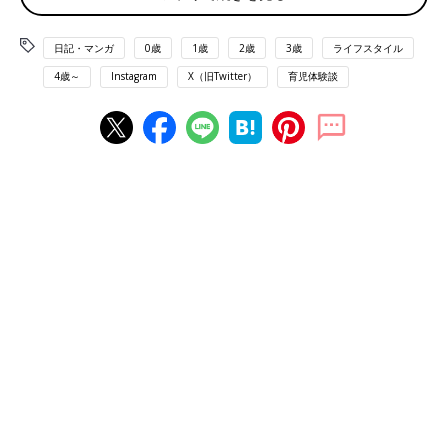
グラハム子「下の子が
1歳
になる前後から描き始めました。少し
日記・マンガ
0歳
1歳
2歳
3歳
ライフスタイル
ずつ夜まとまって寝てくれるようになって、自分の時間がちょっ
4歳～
Instagram
X（旧Twitter）
育児体験談
とできた頃です。もともと絵を描くのが好きだったので、インス
タで投稿をはじめました。描く時間は、今は子どもたちが学校に
行っている間と寝たあとです。未就学児の頃は、お昼寝中と夜寝
たあとに描いていました」
――家族構成と子どもたちの性格を教えてください。
グラハム子「私と、1歳上の夫。小3の息子と小1の娘。それと猫
と亀がいます。息子は穏やかで慎重派。娘はおてんばでずっと動
いています。優しくて甘えっ子なところは2人とも共通です」
――育児の大変なところ・好きなところを教えてください。
グラハム子「大変なところはどうしても体力的なことですね。夕
方以降疲れてくると、気持ちにも余裕がなくなってきちゃいます
し。そこをどうにか踏ん張って、寝るまでなるべく笑顔で過ごせ
るかを日々のテーマとしています。