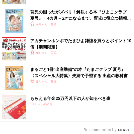
育児の困ったがズバリ！解決する本『ひよこクラブ
夏号』 4カ月～2才になるまで、育児に役立つ情報が
いっぱい！
赤ちゃん・育児
アカチャンホンポでたまひよ雑誌を買うとポイント10
倍【期間限定】
赤ちゃん・育児
まるごと1冊“出産準備”の本『たまごクラブ 夏号』
〈スペシャル大特集〉夫婦で予習する 出産の教科書
赤ちゃん・育児
もらえる年金25万円以下の人が知るべき事
PR(くらしの話題)
＜「班長だから…！」と頑張る息子くんをよそに、ハムスターが
脱走！＞
Recommended by
“班長になって頑張る息子”③