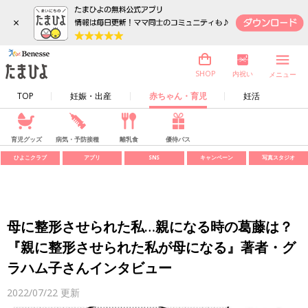
×
内祝い
SHOP
メニュー
TOP
妊娠・出産
赤ちゃん・育児
妊活
育児グッズ
病気・予防接種
離乳食
優待パス
ひよこクラブ
アプリ
SNS
キャンペーン
写真スタジオ
母に整形させられた私…親になる時の葛藤は？
『親に整形させられた私が母になる』著者・グ
ラハム子さんインタビュー
2022/07/22
更新