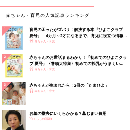
好きなところはやっぱりわが子たちの成長を見られるところ。わ
赤ちゃん・育児の人気記事ランキング
が子たちと一緒に過ごせるところ。親になって、無条件で愛して
も良い対象がいるってすごく幸せだなと実感中です」
育児の困ったがズバリ！解決する本『ひよこクラブ
“班長になって頑張る息子”①
夏号』 4カ月～2才になるまで、育児に役立つ情報が
いっぱい！
赤ちゃん・育児
赤ちゃんのお世話まるわかり！『初めてのひよこクラ
ブ 夏号』〈巻頭大特集〉初めての授乳がうまくい
く！ おっぱい・ミルクの基本と夏のトラブル 解決テ
赤ちゃん・育児
ク
赤ちゃんが生まれたら！2冊の「たまひよ」
赤ちゃん・育児
お墓の撤去にいくらかかる？墓じまい費用
PR(くらしの話題)