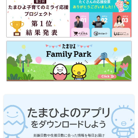
＜「一重で可哀想に……」と娘に整形を勧める母＞
“母はどんな手段を使っても私を従わせる”②
妊娠日数や生後日数に合った情報を毎日お届け