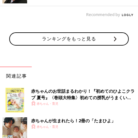
Recommended by
ランキングをもっと見る
＜班長になった息子くんがお家の中でも大張り切り！＞
関連記事
“班長になって頑張る息子”②
赤ちゃんのお世話まるわかり！『初めてのひよこクラ
ブ 夏号』〈巻頭大特集〉初めての授乳がうまくい
く！ おっぱい・ミルクの基本と夏のトラブル 解決テ
赤ちゃん・育児
ク
赤ちゃんが生まれたら！2冊の「たまひよ」
赤ちゃん・育児