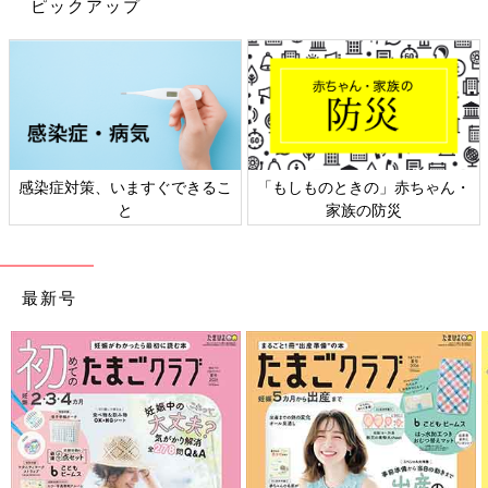
ピックアップ
＜自分のズボンを脱いでハムスターを捕まえてくれた。班長って
すごい！＞
感染症対策、いますぐできるこ
「もしものときの」赤ちゃん・
「子どもに間違ったことをしていたら夫が教えてく
と
家族の防災
れる」
――著書「親に整形させられた私が母になる」はご自身の経験に
最新号
基づいて描かれたストーリーとのことですが、そんな自分が親に
なるときの葛藤はありましたか？
グラハム子「実は葛藤はあまりなかったんです。というのも、親
になる時にはもう自分の中である程度気持ちの整理はついてい
て。でも気持ちの整理がつくまではだいぶ葛藤がありました。自
分の中で色々な葛藤を落とし込めて、もう大丈夫だなと思えたタ
イミングで結婚しました。