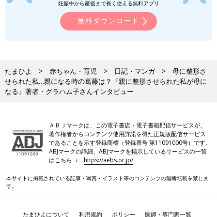
妊娠中から産後まで長く使える無料アプリ
無料ダウンロード
たまひよ
赤ちゃん・育児
日記・マンガ
母に整形さ
せられた私…親になる時の葛藤は？『親に整形させられた私が母に
なる』著者・グラハム子さんインタビュー
ＡＢＪマークは、この電子書店・電子書籍配信サービスが、
著作権者からコンテンツ使用許諾を得た正規版配信サービス
であることを示す登録商標（登録番号 第11091000号）です。
ABJマークの詳細、ABJマークを掲示しているサービスの一覧
はこちら→
https://aebs.or.jp/
本サイトに掲載されている記事・写真・イラスト等のコンテンツの無断転載を禁じま
す。
たまひよについて
利用規約
ポリシー
医師・専門家一覧