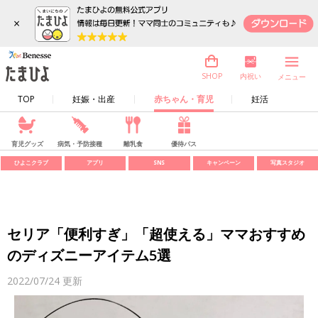
×
内祝い
SHOP
メニュー
TOP
妊娠・出産
赤ちゃん・育児
妊活
育児グッズ
病気・予防接種
離乳食
優待パス
ひよこクラブ
アプリ
SNS
キャンペーン
写真スタジオ
セリア「便利すぎ」「超使える」ママおすすめ
のディズニーアイテム5選
2022/07/24
更新