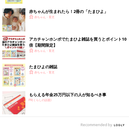
ク
赤ちゃんが生まれたら！2冊の「たまひよ」
赤ちゃん・育児
アカチャンホンポでたまひよ雑誌を買うとポイント10
倍【期間限定】
赤ちゃん・育児
出典：Instagramアカウント「miyu_yanen」
たまひよの雑誌
赤ちゃん・育児
miyu_yanenさんがセリアでゲットしたのはこちらのポケットタ
オル。タオル部分を小さく折りたたんでミッキーの顔の中に収納
できるのだそう。ぬいぐるみみたいでかわいいですよね。ループ
がついているのでフックにかけて使うこともできるようです◎
もらえる年金25万円以下の人が知るべき事
PR(くらしの話題)
お片付けがはかどる♪ お片付けネット
Recommended by