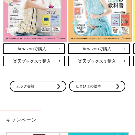
出典：Instagramアカウント「petit_marie_disney」
こちらはpetit_marie_disneyさんがセリアで購入したサラダカッ
Amazonで購入
Amazonで購入
プ。まわして開閉するタイプのふたなので持ち運びにも便利そ
う。ふたをはずせば電子レンジでも使用できるとのことで、使い
楽天ブックスで購入
楽天ブックスで購入
勝手がよさそうですね◎
セリア「かわいくて優秀」「おしゃれで
良い」コスパ最高の虫よけグッズ5選
ムック書籍
たまひよの絵本
気温が高くなってくると、一気に増えるのが蚊
やアブなどの虫。「子どもが刺されると心配」
と感じているママも多いのではないでしょう
か？そこでこの記事では、セリアでゲットでき
る、おすすめの虫よけグッズをご紹介します♪
今回は、ママたちおすすめのセリアのディズニーアイテムをご紹
キャンペーン
介しました。どれもクオリティが高くて110円とは思えないアイ
テムばかりでしたね。気になるアイテムがあれば、ぜひお店で探