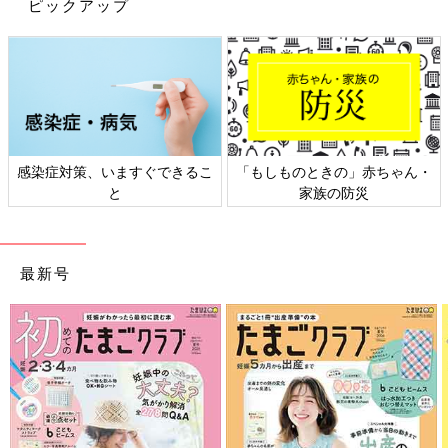
ピックアップ
は約26cm四方で、深さもしっかりあるとのこと。かわいいト
イ・ストーリーのデザインで、楽しくお片付けができそうですね
♪
電子レンジOKで使い勝手抜群！サラダカップ
感染症対策、いますぐできるこ
「もしものときの」赤ちゃん・
と
家族の防災
最新号