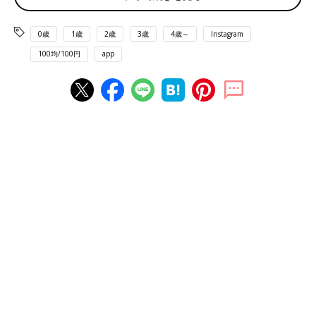
0歳
1歳
2歳
3歳
4歳～
Instagram
100均/100円
app
出典：Instagramアカウント「_mi521」
_mi521さんがセリアで購入したのは子ども用のスープボウルと
ボウル。どちらも底に滑り止めのゴムがついているので倒れにく
いのだそう。どちらも110円とは思えないクオリティですね！食
器が持てないお子さんでも使いやすそうです♪
持ち運びに便利！ウェットシートミニ