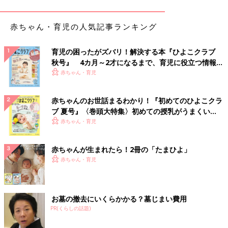
赤ちゃん・育児の人気記事ランキング
育児の困ったがズバリ！解決する本『ひよこクラブ
秋号』 4カ月～2才になるまで、育児に役立つ情報が
いっぱい！
赤ちゃん・育児
赤ちゃんのお世話まるわかり！『初めてのひよこクラ
ブ 夏号』〈巻頭大特集〉初めての授乳がうまくい
く！ おっぱい・ミルクの基本と夏のトラブル 解決テ
赤ちゃん・育児
ク
赤ちゃんが生まれたら！2冊の「たまひよ」
赤ちゃん・育児
お墓の撤去にいくらかかる？墓じまい費用
出典：Instagramアカウント「myok_home」
PR(くらしの話題)
こちらはmyok_homeさんがセリアで購入したウェットシートミ
ニ。サイズ感が気に入っており、
幼稚園
バッグやランチバッグに