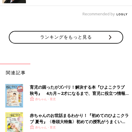
入れているそうです。1袋10枚入りとやや少なめですが、衛生的
でいいと満足している様子♪ こちらは3個セットで販売されてい
Recommended by
るとのこと。
お子さんのお気に入り♪ ポケットタオル
ランキングをもっと見る
関連記事
育児の困ったがズバリ！解決する本『ひよこクラブ
秋号』 4カ月～2才になるまで、育児に役立つ情報が
いっぱい！
赤ちゃん・育児
赤ちゃんのお世話まるわかり！『初めてのひよこクラ
ブ 夏号』〈巻頭大特集〉初めての授乳がうまくい
く！ おっぱい・ミルクの基本と夏のトラブル 解決テ
赤ちゃん・育児