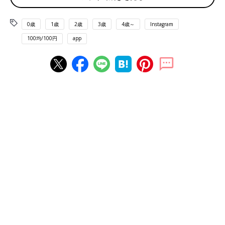
0歳
1歳
2歳
3歳
4歳～
Instagram
100均/100円
app
出典：Instagramアカウント「minade_life」
minade_lifeさんがセリアで購入したのはこちらのドリンクカッ
プホルダー。テイクアウトした飲みものを楽に持ち運べるアイテ
ムのようです。手首にかけると両手があくので便利そう♪ 内側は
パイルになっていて水滴も吸収してくれるんだとか。
水分補給に大活躍！2層タンブラー