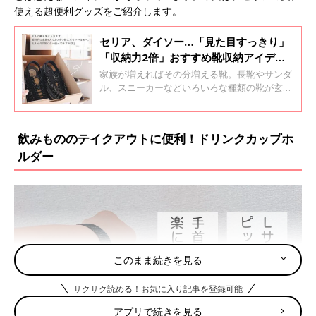
使える超便利グッズをご紹介します。
セリア、ダイソー…「見た目すっきり」
「収納力2倍」おすすめ靴収納アイデア4
選
家族が増えればその分増える靴。長靴やサンダ
ル、スニーカーなどいろいろな種類の靴が玄関
に散乱してしまうこともありますよね。今回は
インスタグラムの投稿より、上手な靴収納アイ
デアをご紹介します。
飲みもののテイクアウトに便利！ドリンクカップホ
ルダー
このまま続きを見る
サクサク読める！お気に入り記事を登録可能
アプリで続きを見る