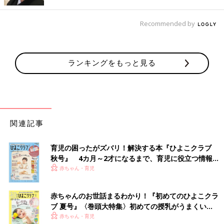
Recommended by
出典：Instagramアカウント「miyu_yanen」
miyu_yanenさんがセリアで購入したのはこちらの2層タンブラ
ー。コップ、ふた、ストローがセットになっているそうです。分
ランキングをもっと見る
解して洗えるようなので清潔感があっていいですね。お子さんも
とても気に入っており、 いい買い物ができたと満足そうです◎
うきわやプールの片付けが簡単に♪ らくらく空気抜
き
関連記事
育児の困ったがズバリ！解決する本『ひよこクラブ
秋号』 4カ月～2才になるまで、育児に役立つ情報が
いっぱい！
赤ちゃん・育児
赤ちゃんのお世話まるわかり！『初めてのひよこクラ
ブ 夏号』〈巻頭大特集〉初めての授乳がうまくい
く！ おっぱい・ミルクの基本と夏のトラブル 解決テ
赤ちゃん・育児