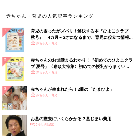
赤ちゃん・育児の人気記事ランキング
育児の困ったがズバリ！解決する本『ひよこクラブ
秋号』 4カ月～2才になるまで、育児に役立つ情報が
いっぱい！
赤ちゃん・育児
赤ちゃんのお世話まるわかり！『初めてのひよこクラ
ブ 夏号』〈巻頭大特集〉初めての授乳がうまくい
く！ おっぱい・ミルクの基本と夏のトラブル 解決テ
赤ちゃん・育児
ク
赤ちゃんが生まれたら！2冊の「たまひよ」
赤ちゃん・育児
お墓の撤去にいくらかかる？墓じまい費用
PR(くらしの話題)