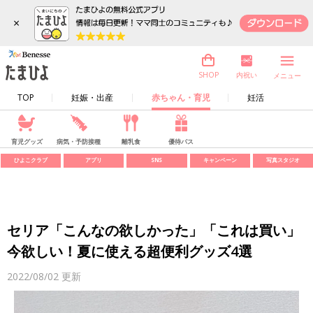
×
内祝い
SHOP
メニュー
TOP
妊娠・出産
赤ちゃん・育児
妊活
育児グッズ
病気・予防接種
離乳食
優待パス
ひよこクラブ
アプリ
SNS
キャンペーン
写真スタジオ
セリア「こんなの欲しかった」「これは買い」
今欲しい！夏に使える超便利グッズ4選
2022/08/02
更新