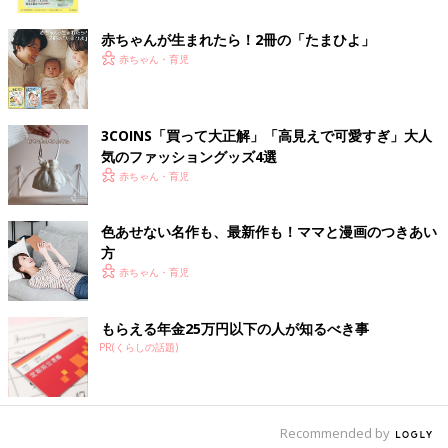
ク
赤ちゃんが生まれたら！2冊の「たまひよ」
赤ちゃん・育児
3COINS「買って大正解」「高見えで可愛すぎ」大人
気のファッショングッズ4選
赤ちゃん・育児
色あせない名作も、最新作も！ママと漫画のつきあい
方
赤ちゃん・育児
もらえる年金25万円以下の人が知るべき事
出典：Instagramアカウント「mizupaca」
PR(くらしの話題)
こちらはmizupacaさんがセリアで購入した「らくらく空気抜
き」。プールやうきわなどの空気栓に差しこんで空気をぬくアイ
テムのようです。空気栓を指で押さえる手間がなくなるのでとっ
ても便利そうですね！こちらは大小2個セットとのこと。
Recommended by