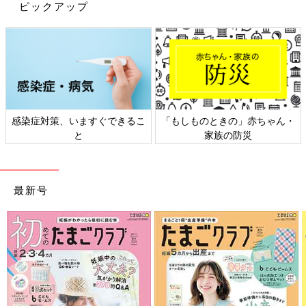
ピックアップ
出典：Instagramアカウント「momo.mamagram」
こちらはmomo.mamagramさんがセリアで見つけたディズニー
柄の扇子。広げると22cmほどの大きさで、水にぬれても破れな
い素材なんだそう。海やプールで活躍しそうですね♪ 上品でかわ
いいとお気に入りのようです。
感染症対策、いますぐできるこ
「もしものときの」赤ちゃん・
セリア「ありそうで無かった」「超画期
と
家族の防災
的」SNSで話題のスマホスタンド5選
今回の記事では、ママはもちろん、お子さんの
動画視聴にも便利な「スマホスタンド」をご紹
介します。可愛いスマホスタンドや2WAYで使
最新号
えるスマホスタンドなど、今すぐ使いたくなる
ものばかり♪ ぜひチェックしてくださいね！
今回は、セリアの夏に使える超便利グッズをご紹介しました。ど
れも110円とは思えないアイデア商品ばかりでしたね！プチプラ
なのでついつい買ってしまいそうです。気になるアイテムがあれ
ば、ぜひお店で探してみてください♪
(文：mayu)
※記事内の価格はすべて税込み、2022年6月時点のものです。