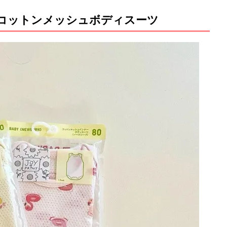
 コットンメッシュボディスーツ
M
u
t
e