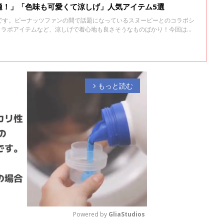
適！」「色味も可愛くて涼しげ」人気アイテム5選
です。ピーナッツファンの間で話題になっているスヌーピーとのコラボシ
コラボアイテムなど、涼しげで着心地も良さそうなものばかり！今回は、
します。
もっと読む
arrow_forward_ios
Powered by 
GliaStudios