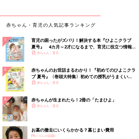
出典：Instagramアカウント「ena__maternity」
えなさんは、はらぺこあおむしとのコラボボディスーツを購入。
ユニクロの肌着はひもではなくスナップボタンで留めるので、と
赤ちゃん・育児の人気記事ランキング
ってもラクチンとのこと。タグも外側についており、肌に当たら
ないんだとか。見ためもポップでかわいらしいですよね♪
育児の困ったがズバリ！解決する本『ひよこクラブ
夏号』 4カ月～2才になるまで、育児に役立つ情報が
夏に向けてたくさん欲しくなる！「コットンメッシ
いっぱい！
赤ちゃん・育児
ュボディスーツ」
赤ちゃんのお世話まるわかり！『初めてのひよこクラ
ブ 夏号』〈巻頭大特集〉初めての授乳がうまくい
く！ おっぱい・ミルクの基本と夏のトラブル 解決テ
赤ちゃん・育児
ク
赤ちゃんが生まれたら！2冊の「たまひよ」
赤ちゃん・育児
お墓の撤去にいくらかかる？墓じまい費用
PR(くらしの話題)