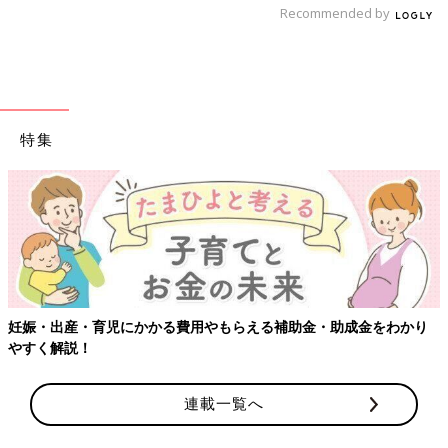
Recommended by
出典：Instagramアカウント「ariri_fam」
ありりさんは、こちらのレギンスを購入。安くて助かる！とのこ
特集
とで、
保育園
用に3つゲットしたんだそう。エアリズム素材なの
でサラッとしており、涼しげですよね。色柄がとってもキュート
で、コーデが華やかになるのも◎。
長く着られそうなシンプルデザインが◎。「ショー
トオール」
妊娠・出産・育児にかかる費用やもらえる補助金・助成金をわかり
やすく解説！
連載一覧へ