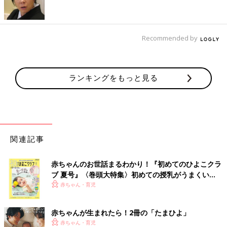
Recommended by
ランキングをもっと見る
関連記事
赤ちゃんのお世話まるわかり！『初めてのひよこクラ
ブ 夏号』〈巻頭大特集〉初めての授乳がうまくい
出典：Instagramアカウント「naho_mum」
く！ おっぱい・ミルクの基本と夏のトラブル 解決テ
赤ちゃん・育児
ク
なほさんは「コットンメッシュボディスーツ」を購入。メッシュ
素材で涼しく、股下ボタンの位置がわかりやすいことや、へたり
赤ちゃんが生まれたら！2冊の「たまひよ」
にくいなどメリットもたくさんあるとのこと。前開きタイプなの
赤ちゃん・育児