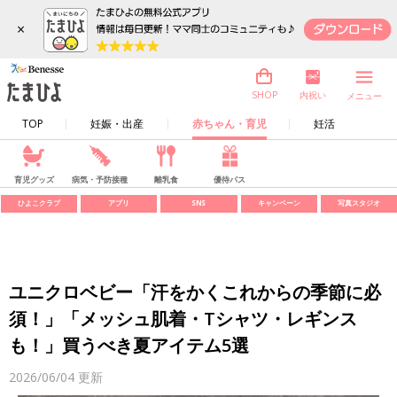
×
内祝い
SHOP
メニュー
TOP
妊娠・出産
赤ちゃん・育児
妊活
育児グッズ
病気・予防接種
離乳食
優待パス
ひよこクラブ
アプリ
SNS
キャンペーン
写真スタジオ
ユニクロベビー「汗をかくこれからの季節に必
須！」「メッシュ肌着・Tシャツ・レギンス
も！」買うべき夏アイテム5選
2026/06/04
更新