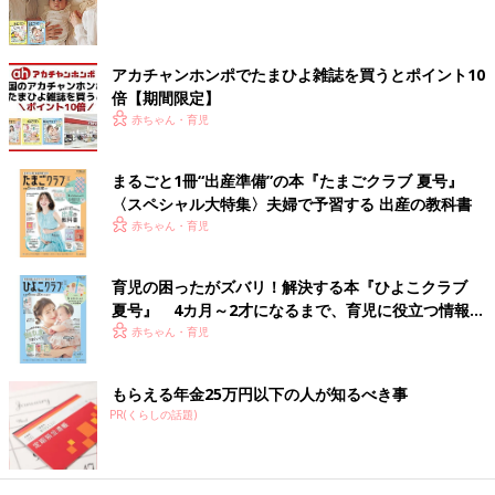
で、着替えさせやすいのも◎。夏に向けて何枚も欲しくなります
ね！
アカチャンホンポでたまひよ雑誌を買うとポイント10
安くて助かる！エアリズムのレギンス
倍【期間限定】
赤ちゃん・育児
まるごと1冊“出産準備”の本『たまごクラブ 夏号』
〈スペシャル大特集〉夫婦で予習する 出産の教科書
赤ちゃん・育児
育児の困ったがズバリ！解決する本『ひよこクラブ
夏号』 4カ月～2才になるまで、育児に役立つ情報が
いっぱい！
赤ちゃん・育児
もらえる年金25万円以下の人が知るべき事
PR(くらしの話題)