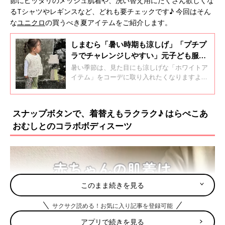
節にピッタリのメッシュ肌着や、洗い替え用にたくさん欲しくな
るTシャツやレギンスなど、どれも要チェックです♪ 今回はそん
な
ユニクロ
の買うべき夏アイテムをご紹介します。
しまむら「暑い時期も涼しげ」「プチプ
ラでチャレンジしやすい」元子ども服販
売員ライターが推す★ホワイトアイテム
暑い季節は、見た目にも涼しげな「ホワイトア
5選
イテム」をコーデに取り入れたくなりますよ
ね！ そこで今回は、プチプラブランドのしまむ
らでゲットできるホワイトアイテムを集めまし
た。推しポイントやおすすめコーデもお伝えし
スナップボタンで、着替えもラクラク♪ はらぺこあ
ているので、ぜひチェックしてくださいね♪
おむしとのコラボボディスーツ
このまま続きを見る
サクサク読める！お気に入り記事を登録可能
アプリで続きを見る