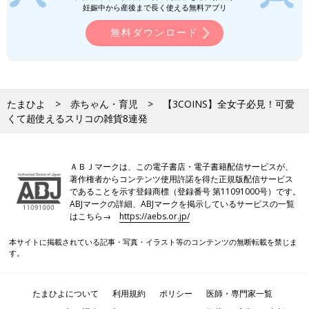
妊娠中から産後まで長く使える無料アプリ
無料ダウンロード
たまひよ
赤ちゃん・育児
【3COINS】全女子必見！可愛
くて超使えるスリコの雑貨8連発
ＡＢＪマークは、この電子書店・電子書籍配信サービスが、
著作権者からコンテンツ使用許諾を得た正規版配信サービス
であることを示す登録商標（登録番号 第11091000号）です。
ABJマークの詳細、ABJマークを掲示しているサービスの一覧
はこちら→
https://aebs.or.jp/
本サイトに掲載されている記事・写真・イラスト等のコンテンツの無断転載を禁じま
す。
たまひよについて
利用規約
ポリシー
医師・専門家一覧