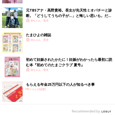
期エピソード。専門家に聞く
元TBSアナ・高野貴裕。長女が先天性ミオパチーと診
断。「どうしてうちの子が…」と悔しい思いも。だか
らこそ、娘との時間を全力で楽しみたい
赤ちゃん・育児
たまひよの雑誌
赤ちゃん・育児
初めて妊娠されたかたに！妊娠がわかったら最初に読
む本『初めてのたまごクラブ 夏号』
赤ちゃん・育児
it's mineさん(@sesaminsan)がシェアした投稿
-
2017 10月 23 1:07午前 PDT
もらえる年金25万円以下の人が知るべき事
おしゃれ主婦は「生活感丸見えの洗剤類は、シンプルな詰め替え
PR(くらしの話題)
ボトルに入れる」というのが最近のルール。スリコには、スタイ
リッシュな詰め替えボトルも揃っています。プチプラアイテムを
うまく利用したおしゃれ
インテリア
、参考にしたいですね。
Recommended by