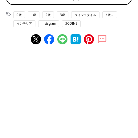
0歳
1歳
2歳
3歳
ライフスタイル
4歳～
インテリア
Instagram
3COINS
有美さん(@yumidaia)がシェアした投稿
-
2017 10月 16 5:39午後 PDT
「お店のような盛り付けができる」と人気のスレートプレート、
もちろんスリコに置いてます♡小さいコースターは「ダイソー」
です。おもてなしにもオススメ！