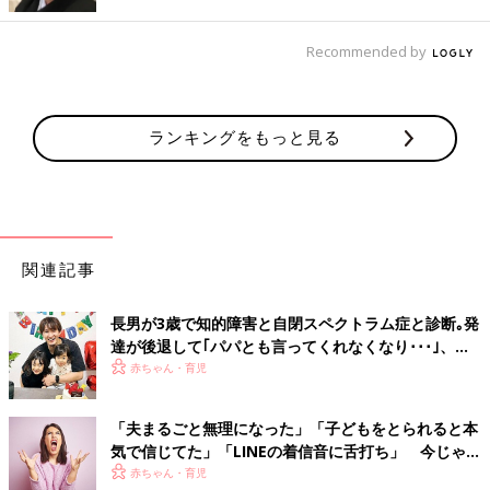
Recommended by
@lala.waltz_がシェアした投稿
-
2017 10月 17 5:11午前 PDT
ランキングをもっと見る
可愛いパステルカラーのスクエアグラタン皿。1人サイズのグラ
タンやドリアにぴったりですね。同シリーズの蓋つきのココット
もとっても可愛いですよ。
生活感をおしゃれに隠す♡詰め替えボトルもナイスデザイ
関連記事
ン！
長男が3歳で知的障害と自閉スペクトラム症と診断｡発
達が後退して｢パパとも言ってくれなくなり･･･｣、元
プロバスケ選手･岡田優介
赤ちゃん・育児
「夫まるごと無理になった」「子どもをとられると本
気で信じてた」「LINEの着信音に舌打ち」 今じゃ笑
い話。敵対心＆警戒心むき出しだった産後のガルガル
赤ちゃん・育児