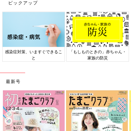
ピックアップ
感染症対策、いますぐできるこ
「もしものときの」赤ちゃん・
と
家族の防災
『A+M』 峰川 あゆみ -みねかわあゆみ-さん(@am_ayumi)がシェアした投稿
最新号
今年のクリスマスデコレーションは、黒が効いたアリスのシリー
ズ。モノトーンインテリアに合うシンプルさがスタイリッシュ
と、インスタでも注目を集めています。ペーパーオーナメントは
ツリーデコ以外にも使えそうですね！
あったかおしゃれ小物がお手軽プライスで手に入る
♪