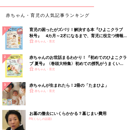
グラデーションパステルの耐熱皿シリーズが激かわ！
赤ちゃん・育児の人気記事ランキング
育児の困ったがズバリ！解決する本『ひよこクラブ
秋号』 4カ月～2才になるまで、育児に役立つ情報が
いっぱい！
赤ちゃん・育児
赤ちゃんのお世話まるわかり！『初めてのひよこクラ
ブ 夏号』〈巻頭大特集〉初めての授乳がうまくい
く！ おっぱい・ミルクの基本と夏のトラブル 解決テ
赤ちゃん・育児
ク
赤ちゃんが生まれたら！2冊の「たまひよ」
赤ちゃん・育児
お墓の撤去にいくらかかる？墓じまい費用
PR(くらしの話題)