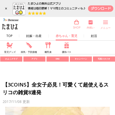
×
内祝い
SHOP
メニュー
TOP
妊娠・出産
赤ちゃん・育児
妊活
育児グッズ
病気・予防接種
離乳食
優待パス
ひよこクラブ
アプリ
SNS
キャンペーン
写真スタジオ
【3COINS】全女子必見！可愛くて超使えるス
リコの雑貨8連発
2017/11/08
更新