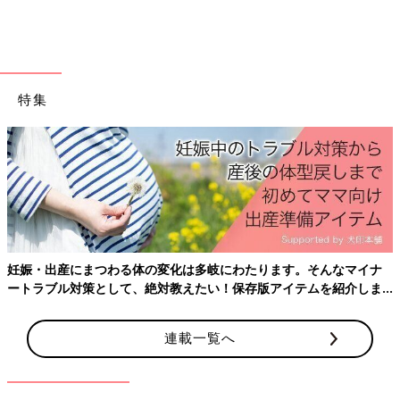
フォトジェニックなインテリア雑貨はインスタ映え
間違いなし！
ハロウィンやクリスマスなどのシーズンデコレーションを始め、
インテリア収納やクッション、スリッパなどの実用雑貨まで、イ
特集
ンテリアにまつわる小物も豊富に揃うのがスリコの魅力。いまイ
チオシの雑貨を見つけました！
モノトーンインテリアに合うアリスシリーズが激アツ
妊娠・出産にまつわる体の変化は多岐にわたります。そんなマイナ
ートラブル対策として、絶対教えたい！保存版アイテムを紹介しま
す。
連載一覧へ