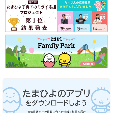
Miki Suzukiさん(@mi.ki365)がシェアした投稿
-
2017 10月 26 12:13午前 PDT
トレンドファッションにベストマッチなヘアアクセやピアスがた
くさん揃うので、大人買いしたくなっちゃいます。ファッション
やヘアスタイルに合わせてアクセサリーを使い分ければ、おしゃ
れ偏差値も上がりますよ。
キッズにぴったりなファーポシェットはおソロで
妊娠日数や生後日数に合った情報を毎日お届け