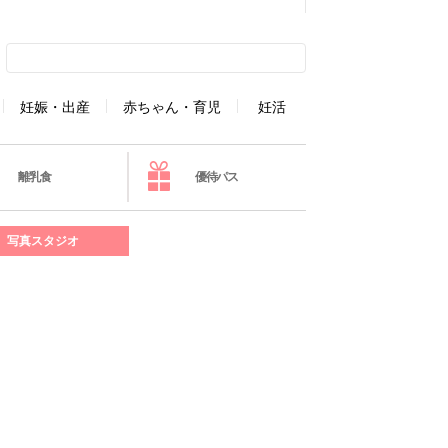
妊娠・出産
赤ちゃん・育児
妊活
離乳食
優待パス
写真スタジオ