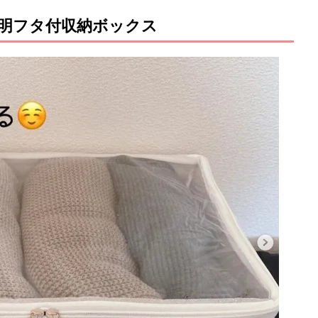
透明フタ付収納ボックス
M
u
t
e