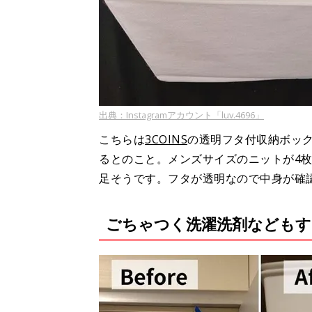
出典：Instagramアカウント「luv.4696」
こちらは
3COINS
の透明フタ付収納ボックス
るとのこと。メンズサイズのニットが4
足そうです。フタが透明なので中身が確
ごちゃつく洗濯洗剤などもす