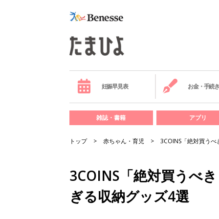
妊娠早見表
お金・手続
雑誌・書籍
アプリ
トップ
赤ちゃん・育児
3COINS「絶対買
3COINS「絶対買う
ぎる収納グッズ4選