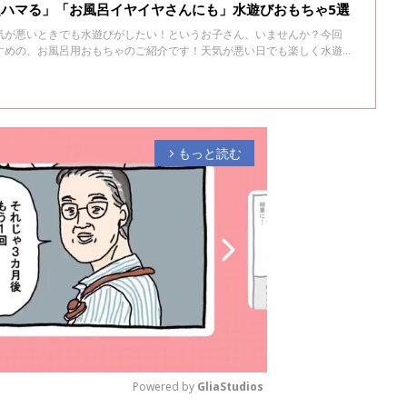
「超ハマる」「お風呂イヤイヤさんにも」水遊びおもちゃ5選
気が悪いときでも水遊びがしたい！というお子さん、いませんか？今回
すめの、お風呂用おもちゃのご紹介です！天気が悪い日でも楽しく水遊び
もっと読む
arrow_forward_ios
Powered by 
GliaStudios