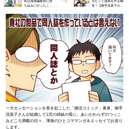
君は漫画編集部に持
一覧
大ヒット漫画を作る極
ち込みに行ったこと
意！【御手洗直子のコ
があるか【御手洗直
マダム日記 ＃140】
子のコマダム日記 ＃
138】
一大センセーションを巻き起こした「婚活コミック」著者、御手
洗直子さんが結婚して2児の姉妹の母に。あいかわらずのつっこ
みどころ満載の日々、渾身のひとコママンガ＆エッセイでお送り
します。