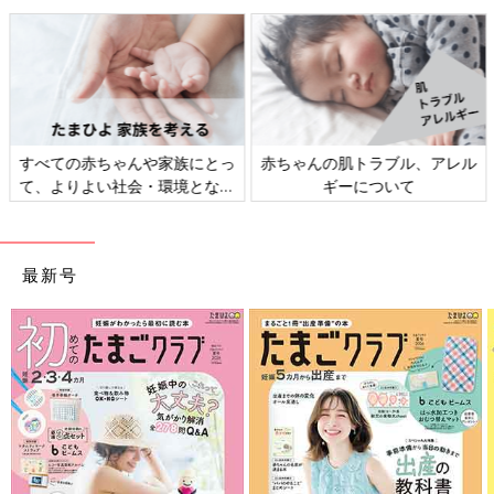
すべての赤ちゃんや家族にとっ
赤ちゃんの肌トラブル、アレル
て、よりよい社会・環境となる
ギーについて
ことをめざしてさまざまな課題
さらにつっこみが止まらない育児日記
を取材し、発信していきます
Amazonで見る
最新号
前の話
次の話
君は漫画編集部に持
一覧
大ヒット漫画を作る極
ち込みに行ったこと
意！【御手洗直子のコ
があるか【御手洗直
マダム日記 ＃140】
子のコマダム日記 ＃
138】