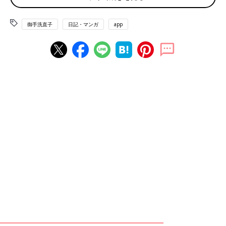
持ちでハラハラと待っていると全てを読み終わり、トントンと原
稿とネームを揃えて机に置いたところで編集さんが口を開いた。
御手洗直子
日記・マンガ
app
『絵が上手だけど、何か描いてる？同人誌とか。』
めちゃくちゃドストレートである。そのまんますぎて口から胃が
出るかと思った。正直に言った方がいいのか嘘をついてでも避け
た方がいいのかわからなかったのだが『ア”ッ…！ハイ！描いてま
す！』と一応正直に答えた。（ジャンルはコナンとか封神演義と
かです！）とか死ぬほど余計な補足をしそうになりながらギリギ
リの所で耐えた。よく耐えた。編集さんも活動ジャンルを聞かさ
れても困惑であろう。
『絵は上手だけど』という褒め言葉から始まった批評であるが、
『どっちのお話もね、『この人』が主人公である理由がわからな
いんだよね。』ということを丁寧に説明された。めちゃくちゃ簡
単に言うと『キャラが弱い』という話である。『絶対にこのキャ
ラじゃないとダメな主人公がいて、お話はそれに合わせてついて
くる感じ』『とにかくキャラがよくないとダメ』『キャラを好き
になればどんなに話がつまらなくてもみんな読む』というめちゃ