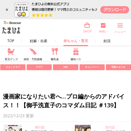
×
内祝い
SHOP
メニュー
TOP
妊娠・出産
赤ちゃん・育児
妊活
育児グッズ
病気・予防接種
離乳食
優待パス
ひよこクラブ
アプリ
SNS
キャンペーン
写真スタジオ
漫画家になりたい君へ…プロ編からのアドバイ
ス！！【御手洗直子のコマダム日記 ＃139】
2022/12/23
更新
前の話
次の話