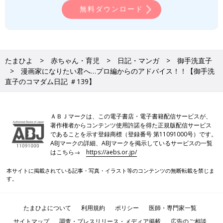
無料ダウンロード
たまひよ
赤ちゃん・育児
日記・マンガ
御手洗直子
漫画家になりたい君へ…プロ編からのアドバイス！！【御手洗
直子のコマダム日記 ＃139】
ＡＢＪマークは、この電子書店・電子書籍配信サービスが、
著作権者からコンテンツ使用許諾を得た正規版配信サービス
であることを示す登録商標（登録番号 第11091000号）です。
ABJマークの詳細、ABJマークを掲示しているサービスの一覧
はこちら→
https://aebs.or.jp/
本サイトに掲載されている記事・写真・イラスト等のコンテンツの無断転載を禁じま
す。
たまひよについて
利用規約
ポリシー
医師・専門家一覧
サイトマップ
調査・プレスリリース・メディア掲載
広告のご相談