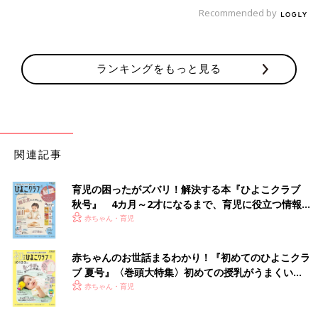
話 恐怖！エンドレス立ってゆらゆら
Recommended by
【マンガ】御手洗直子の『さらにつっこ
みが止まらない育児日記』1話まるっと
限定公開「しつけって…」
一大センセーションを巻き起こした婚活コミッ
ランキングをもっと見る
ク『31歳BLマンガ家が婚活するとこうなる』か
ら早何年…。『つっこみが止まらに育児日記』
で母になったおたくマンガ家ママ・直子が第2
子を出産。相変わらずのドタバタ日々を『さら
につっこみが止まらない育児日記』として発売
御手洗直子
します。たまひよONLINEで数話分限定公開で
Profile pixivで大人気。累計閲覧数1100万を誇る爆笑コミック
す！ 限定公開その１は「１～2才代のしつけ
関連記事
エッセイスト。なんでそんなにネタ満載人生を・・・という謎の
（？）」。直子流しつけ……とは？
人。既刊に「3
1歳
BLマンガ家が婚活するとこうなる」「31歳ゲ
育児の困ったがズバリ！解決する本『ひよこクラブ
ームプログラマーが婚活するとこうなる」（共に新書館）、「腐
秋号』 4カ月～2才になるまで、育児に役立つ情報が
女子になると、人生こうなる！～底～」（一迅社）、「つっこみ
いっぱい！
赤ちゃん・育児
が止まらない育児日記」「さらにつっこみが止まらない育児日
記」（ベネッセコーポレーション）など。たまひよのサイトで、
数話限定公開中。
赤ちゃんのお世話まるわかり！『初めてのひよこクラ
ブ 夏号』〈巻頭大特集〉初めての授乳がうまくい
御手洗直子twitter：
＠mitarainaoko
く！ おっぱい・ミルクの基本と夏のトラブル 解決テ
赤ちゃん・育児
ク