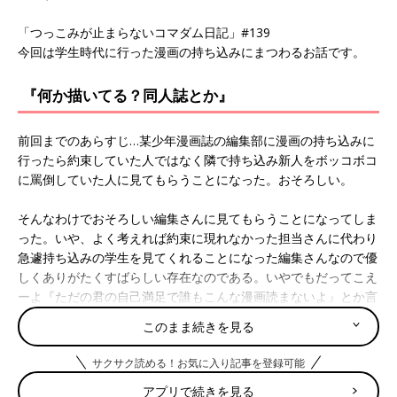
「つっこみが止まらないコマダム日記」#139
今回は学生時代に行った漫画の持ち込みにまつわるお話です。
『何か描いてる？同人誌とか』
前回までのあらすじ…某少年漫画誌の編集部に漫画の持ち込みに
行ったら約束していた人ではなく隣で持ち込み新人をボッコボコ
に罵倒していた人に見てもらうことになった。おそろしい。
そんなわけでおそろしい編集さんに見てもらうことになってしま
った。いや、よく考えれば約束に現れなかった担当さんに代わり
急遽持ち込みの学生を見てくれることになった編集さんなので優
しくありがたくすばらしい存在なのである。いやでもだってこえ
ーよ『ただの君の自己満足で誰もこんな漫画読まないよ』とか言
ってたぞこの人。そんなこと言われたら死ぬ。
このまま続きを見る
じゃあ見せて。と言われお願いします。と31ページの完成原稿と
サクサク読める！お気に入り記事を登録可能
もうひと作品違う話のネームを渡し、サッサッとスピーディーに
アプリで続きを見る
読み進めていく編集さんをハァ～～～～えらいこっちゃという気