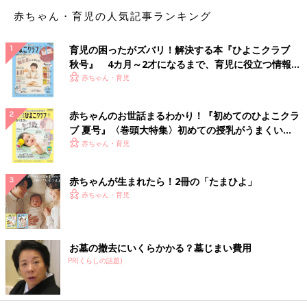
くちゃためになるお話を聞かせていただいた。
赤ちゃん・育児の人気記事ランキング
『あなたもさ、同人誌を描いてる理由って誰か好きなキャラがい
育児の困ったがズバリ！解決する本『ひよこクラブ
てそのキャラを描きたいから描いてるわけでしょ？』
秋号』 4カ月～2才になるまで、育児に役立つ情報が
いっぱい！
赤ちゃん・育児
ハハァ～～～～ッ…！その通りでございますゥ～～～～～～同人
誌って単語が出てくるたびに後ろ暗さで胃がキュウキュウするん
だけどめちゃくちゃためになるなァ。ハイ、ハイ、と相槌を打つ
赤ちゃんのお世話まるわかり！『初めてのひよこクラ
ことしかできないが編集さんのお話はこんこんと続くのであっ
ブ 夏号』〈巻頭大特集〉初めての授乳がうまくい
た。
く！ おっぱい・ミルクの基本と夏のトラブル 解決テ
赤ちゃん・育児
ク
ちなみにこの連載はたまひよから『マダムのちょっと優雅な日
赤ちゃんが生まれたら！2冊の「たまひよ」
常』というテーマで依頼されている。ごめんなさいたまひよ。
赤ちゃん・育児
（つづく）
おたくマンガ家ママデビュー！！ つっ
こみが止まらない育児日記 第２話 恐
お墓の撤去にいくらかかる？墓じまい費用
PR(くらしの話題)
怖！エンドレス立ってゆらゆら
オレたちの育児はこれからだ…！31歳で婚活デ
ビューしたオタクマンガ家直子が、とうとうマ
マデビュー。動じなさすぎな赤ちゃんとの、焦
る、慄く、ハートフルな日常をお届け！第２