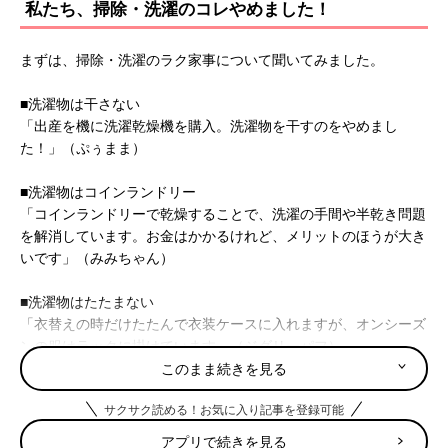
私たち、掃除・洗濯のコレやめました！
まずは、掃除・洗濯のラク家事について聞いてみました。
■洗濯物は干さない
「出産を機に洗濯乾燥機を購入。洗濯物を干すのをやめまし
た！」（ぷぅまま）
■洗濯物はコインランドリー
「コインランドリーで乾燥することで、洗濯の手間や半乾き問題
を解消しています。お金はかかるけれど、メリットのほうが大き
いです」（みみちゃん）
■洗濯物はたたまない
「衣替えの時だけたたんで衣装ケースに入れますが、オンシーズ
ンの服はラックに掛けています」（ジグリーパフ）
このまま続きを見る
■布団は干さない
サクサク読める！お気に入り記事を登録可能
「布団は、すのこベッドに敷いて干さなくていいようにしていま
す。定期的に掃除機はかけてます‼」（ちあき）
アプリで続きを見る