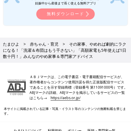
妊娠中から産後まで長く使える無料アプリ
無料ダウンロード
たまひよ
赤ちゃん・育児
その家事、やめれば劇的にラク
になる！「洗濯＆布団はもう干さない」「高額家電も5年使えば1日
数十円！」みんなのやめ家事＆専門家アドバイス
ＡＢＪマークは、この電子書店・電子書籍配信サービスが、
著作権者からコンテンツ使用許諾を得た正規版配信サービス
であることを示す登録商標（登録番号 第11091000号）です。
ABJマークの詳細、ABJマークを掲示しているサービスの一覧
はこちら→
https://aebs.or.jp/
本サイトに掲載されている記事・写真・イラスト等のコンテンツの無断転載を禁じま
す。
たまひよについて
利用規約
ポリシー
医師・専門家一覧