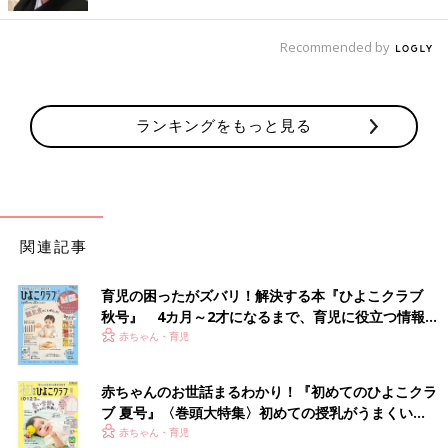
して、ホコリがたまりにくい・拭き掃除がしやすいように工夫を
しています。
Recommended by
掃除も洗濯も、できるだけ機械に頼る。便利な家電は高いかもし
れませんが、『プラス10万円でグレードの高い家電を買えば家事
がもっとラクになり・時短が叶う！』と思えれば、私はそちらを
ランキングをもっと見る
選びます。
それを5年使えば1日60円以下の金額。この金額で毎日10分の余
裕ができたり、少しでもラクができたりするのなら、プラス10万
円の家電はお得な買い物だと思います。10万円の節約をするよ
り、その分、働いたほうがお金は貯まるという計算の目安にもな
関連記事
りそうです。
洗濯が苦手・面倒くさい方は、洗濯動線を短くするために前述し
育児の困ったがズバリ！解決する本『ひよこクラブ
たように『パジャマ、下着、タオルの収納場所を見直す』『ファ
秋号』 4カ月～2才になるまで、育児に役立つ情報が
ミリークローゼットで家族の衣類収納を１か所にまとめる』『下
いっぱい！
赤ちゃん・育児
着類は畳まないで引き出しに放り込む』『下着や靴下は色を人別
にする』となどといったように、小さな工夫を組み合わせてみる
赤ちゃんのお世話まるわかり！『初めてのひよこクラ
といいかもしれません。
ブ 夏号』〈巻頭大特集〉初めての授乳がうまくい
掃除はものを減らせば劇的にラクになると思いますよ」（中山あ
く！ おっぱい・ミルクの基本と夏のトラブル 解決テ
赤ちゃん・育児
いこさん）