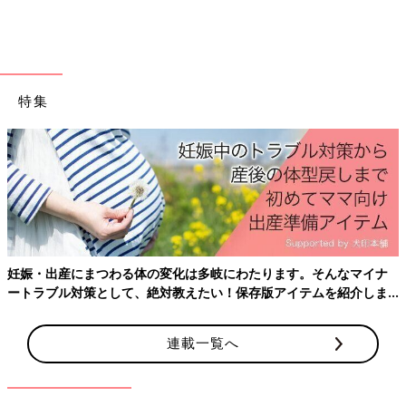
特集
PROFILE)
家事と暮らしの研究家。家事も子育ても仕事も、「楽しむこと」
がモットーとして、シンプルで心地よい日々の暮らしぶりを綴
る、ブログ「生活のメモ」が人気。17歳と7歳の2児のママ。著
書に『家事が好きになる暮らしの工夫』（エクスナレッジ）『た
めこまない暮らし 日々の家しごとを新鮮に』（エムディエヌコ
ーポレーション）などがある。
※文中のコメントは「たまひよ」アプリユーザーから集めた体験
妊娠・出産にまつわる体の変化は多岐にわたります。そんなマイナ
談を再編集したものです。
ートラブル対策として、絶対教えたい！保存版アイテムを紹介しま
※記事の内容は記事執筆当時の情報であり、現在と異なる場合が
す。
あります。
連載一覧へ