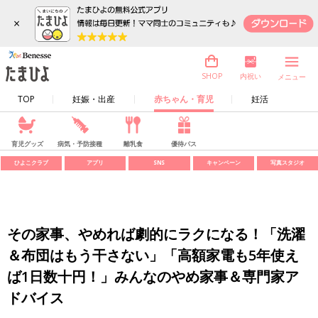
×
内祝い
SHOP
メニュー
TOP
妊娠・出産
赤ちゃん・育児
妊活
育児グッズ
病気・予防接種
離乳食
優待パス
ひよこクラブ
アプリ
SNS
キャンペーン
写真スタジオ
その家事、やめれば劇的にラクになる！「洗濯
＆布団はもう干さない」「高額家電も5年使え
ば1日数十円！」みんなのやめ家事＆専門家ア
ドバイス