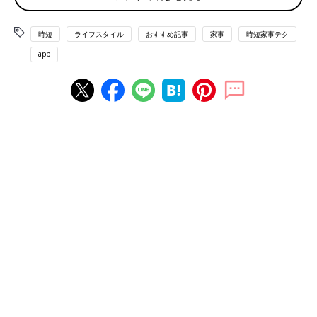
■
時短
の秘密兵器
時短
ライフスタイル
おすすめ記事
家事
時短家事テク
「私の時短アイテム、それは夫です。夫のほんの少しの協力でラ
クになります」（ぬまさ）
app
■家事は機械にお任せ
「出産前からですが、洗濯、掃除、食器洗いは全て機械におまか
せ」（みー）
収納場所を見直すなど、小さな工夫の積み重ねが時
短の近道
家事と暮らしの研究家 中山あいこさんに洗濯や掃除の時短のア
イデアと、家事の見直しポイントについて伺いました。
「ママがひとりで抱えこまないで、機械に頼ったり、家族に頼っ
たり、皆さますごくいいですね。
わが家では、子どもたちが小さな頃から『自分のことは自分でや
る』のがルールです。例えば、『自分の洗濯物は自分でたたんで