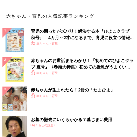
しまう』『自分の使ったものは自分で片づける』『自分の使った
場所は自分で掃除する』というのを基本にして、それにプラスア
赤ちゃん・育児の人気記事ランキング
ルファで、助け合って協力し合って暮らしています。
育児の困ったがズバリ！解決する本『ひよこクラブ
洗濯は、洗いから乾燥まで洗濯乾燥機にお任せ。洗剤自動投入な
秋号』 4カ月～2才になるまで、育児に役立つ情報が
ので、毎回洗剤を量って入れる手間も省いています。小学校の上
いっぱい！
赤ちゃん・育児
履きも洗濯機で洗います。
洗濯動線ができるだけ短くなるように、洗濯乾燥機の近く（洗面
所・脱衣所）に衣類とバスタオルを収納しているのですが、ここ
赤ちゃんのお世話まるわかり！『初めてのひよこクラ
にパジャマや下着を収納しておくと、洗濯機で乾燥したあとその
ブ 夏号』〈巻頭大特集〉初めての授乳がうまくい
場ですぐにラクにしまえるだけでなく、お風呂から上がった後も
く！ おっぱい・ミルクの基本と夏のトラブル 解決テ
赤ちゃん・育児
パッと取れます。洗濯物を干して乾かす派の人は、ハンガー干し
ク
の衣類を畳まないでそのままクローゼットに掛けるようにすると
赤ちゃんが生まれたら！2冊の「たまひよ」
たたむ手間が省けます。
赤ちゃん・育児
私はアイロンがけが苦手なので、アイロンがけが必要な衣類は持
っていません。息子の制服のカッターシャツは、息子が自分でア
イロンがけをします。
お墓の撤去にいくらかかる？墓じまい費用
PR(くらしの話題)
掃除も、家電（掃除ロボット）に頼っていて、置くものを少なく