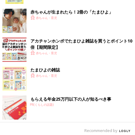
ク
家事を時短＆ラクにするには、無駄な動きを少しでも省けるよ
赤ちゃんが生まれたら！2冊の「たまひよ」
う、毎日の家事の動線を見直すのが大事なんですね。
赤ちゃん・育児
（取材・文／酒井範子）
中山あいこさん
アカチャンホンポでたまひよ雑誌を買うとポイント10
倍【期間限定】
赤ちゃん・育児
たまひよの雑誌
赤ちゃん・育児
もらえる年金25万円以下の人が知るべき事
PR(くらしの話題)
Recommended by