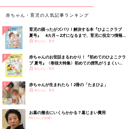
赤ちゃん・育児の人気記事ランキング
育児の困ったがズバリ！解決する本『ひよこクラブ
夏号』 4カ月～2才になるまで、育児に役立つ情報が
いっぱい！
赤ちゃん・育児
赤ちゃんのお世話まるわかり！『初めてのひよこクラ
ブ 夏号』〈巻頭大特集〉初めての授乳がうまくい
く！ おっぱい・ミルクの基本と夏のトラブル 解決テ
赤ちゃん・育児
ク
赤ちゃんが生まれたら！2冊の「たまひよ」
赤ちゃん・育児
お墓の撤去にいくらかかる？墓じまい費用
PR(くらしの話題)
出典：Instagramアカウント「23.s_____」