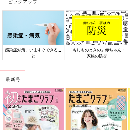
すよね。身長は154cmだそうですが、丈詰めなしでもスタイルよ
ピックアップ
く履けるようですよ。シルエットの美しさが際立つパンツです
ね。
ユニクロベビー「秋物をまとめ買い」
「新作パジャマもかわいい」おすすめ5
選
ユニクロでは秋冬に向けて、新商品を多く展開
しています。袖が長めの肌着や大人気のミッフ
感染症対策、いますぐできるこ
「もしものときの」赤ちゃん・
ィーシリーズ、新作のパジャマなど、目が離せ
ません！今回はそんなユニクロの、秋物おすす
と
家族の防災
めアイテムをご紹介します。
ユニクロのパンツは、どれもオシャレで色違いで欲しくなるもの
ばかりでしたよね。実際に、一度履いてみたらハマってしまい、
イロチで全種類購入したというママもいるんだとか！気になるパ
最新号
ンツがあれば、ぜひチェックしてみてくださいね。
(文・水川ちさ)
※記事内容でご紹介している投稿、リンク先は、削除される場合
があります。あらかじめご了承ください。
※記事の内容は記載当時の情報であり、現在と異なる場合があり
ます。
※記事内の価格はすべて税込み、2022年8月時点のものです。