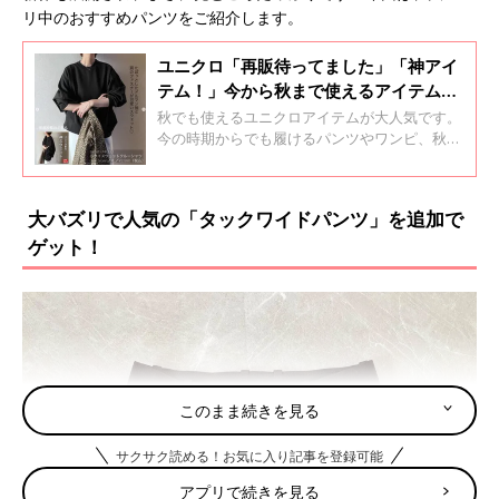
リ中のおすすめパンツをご紹介します。
ユニクロ「再販待ってました」「神アイ
テム！」今から秋まで使えるアイテム5
選
秋でも使えるユニクロアイテムが大人気です。
今の時期からでも履けるパンツやワンピ、秋に
なったらヘビロテ間違いなしなアイテムなど、
どれも気になるものばかり！今回はそんなユニ
クロの神アイテムをご紹介します。
大バズリで人気の「タックワイドパンツ」を追加で
ゲット！
このまま続きを見る
サクサク読める！お気に入り記事を登録可能
アプリで続きを見る