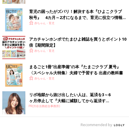
育児の困ったがズバリ！解決する本『ひよこクラブ
秋号』 4カ月～2才になるまで、育児に役立つ情報が
いっぱい！
赤ちゃん・育児
アカチャンホンポでたまひよ雑誌を買うとポイント10
倍【期間限定】
赤ちゃん・育児
出典：Instagramアカウント「happy_acoaco」
happy_acoacoさんは、秋の新作「Vネックサロペット」を購
まるごと1冊“出産準備”の本『たまごクラブ 夏号』
入。丈が短めだと話題ですが、ペタンコ靴を合わせるととてもス
〈スペシャル大特集〉夫婦で予習する 出産の教科書
ッキリ見えるんだそう。むしろこの長さが正解だと思えるほど絶
赤ちゃん・育児
妙に良い丈感なんだとか。着回しにもバッチリなアイテムですよ
ね。
リボ地獄から抜け出したい人は、返済を3～6
ヶ月停止して『大幅に減額してから返済す...
秋にもピッタリ！チェック柄のタックワイドパンツ
PR(渋谷法務総合事務所)
Recommended by