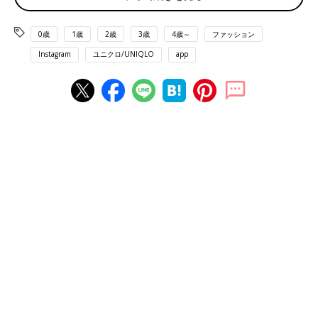
0歳
1歳
2歳
3歳
4歳～
ファッション
Instagram
ユニクロ/UNIQLO
app
出典：Instagramアカウント「__maco210」
MACOさんは、大バズリで人気のタックワイドパンツを購入。ベ
ージュとダークブラウンを持っていて、ブラックも欲しいなと思
い、追加でゲットしたんだそう。高見えする素材&色味ですよ
ね。154cmの身長でも裾上げなしでぴったりとのこと！イロチで
欲しくなるパンツですね♪
どちらもサラッとした生地で軽い♪ サテンジャージ
ーTとワイドストレートパンツ