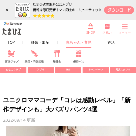
×
内祝い
SHOP
メニュー
TOP
妊娠・出産
赤ちゃん・育児
妊活
育児グッズ
病気・予防接種
離乳食
優待パス
ひよこクラブ
アプリ
SNS
キャンペーン
写真スタジオ
ユニクロママコーデ「コレは感動レベル」「新
作デザインも」大バズリパンツ4選
2022/09/14
更新