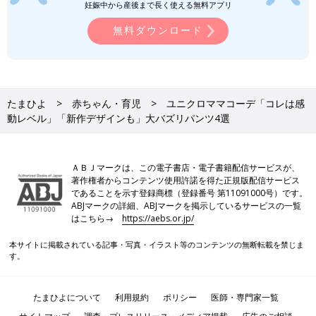
妊娠中から産後まで長く使える無料アプリ
無料ダウンロード
たまひよ
赤ちゃん・育児
ユニクロママコーデ「コレは感
動レベル」「新作デザインも」大バズリパンツ4選
ＡＢＪマークは、この電子書店・電子書籍配信サービスが、
著作権者からコンテンツ使用許諾を得た正規版配信サービス
であることを示す登録商標（登録番号 第11091000号）です。
ABJマークの詳細、ABJマークを掲示しているサービスの一覧
はこちら→
https://aebs.or.jp/
本サイトに掲載されている記事・写真・イラスト等のコンテンツの無断転載を禁じま
す。
たまひよについて
利用規約
ポリシー
医師・専門家一覧