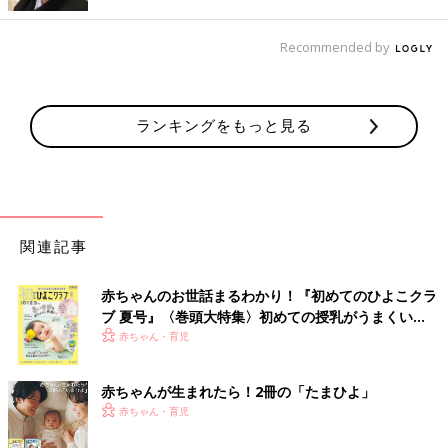
23.s_____さんは、サテンジャージーT（1,990円→990円）と、ワ
イドストレートパンツ（1,990円→1,290円）を購入。どちらもサ
Recommended by
ラッとした生地で軽いんだそう。肌触りも良くて、着心地も最高
とのこと。他の色も買い足そうか迷い中なんだとか。この時期に
ピッタリなアイテムですね。
ランキングをもっと見る
ペタンコ靴を合わせるとスッキリ見える丈感！「V
ネックサロペット」
関連記事
赤ちゃんのお世話まるわかり！『初めてのひよこクラ
ブ 夏号』〈巻頭大特集〉初めての授乳がうまくい
く！ おっぱい・ミルクの基本と夏のトラブル 解決テ
赤ちゃん・育児
ク
赤ちゃんが生まれたら！2冊の「たまひよ」
赤ちゃん・育児