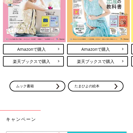
Amazonで購入
Amazonで購入
楽天ブックスで購入
楽天ブックスで購入
＜猛暑が続き、突然パンツで過ごせるようになったソンくん＞
ムック書籍
たまひよの絵本
『トイトレは夏！な話』 5/7
キャンペーン