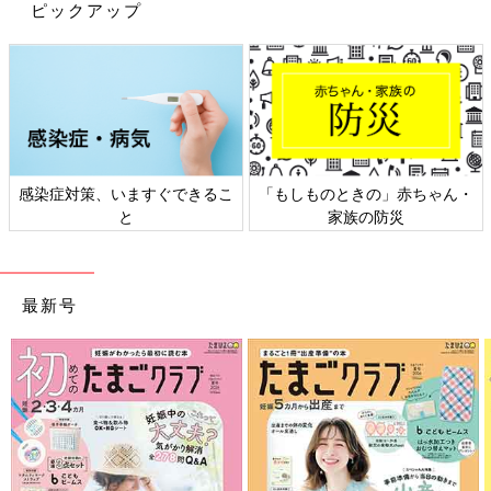
（笑）！ まだできなくてもいいかなと思っていたので、いつの
ピックアップ
間にかできるようになっていたことに驚き、成長に感動しまし
た！」
『トイトレは夏！な話』 4/7
感染症対策、いますぐできるこ
「もしものときの」赤ちゃん・
と
家族の防災
最新号