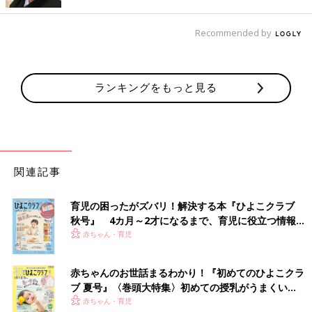
Recommended by
ランキングをもっと見る
関連記事
育児の困ったがズバリ！解決する本『ひよこクラブ
秋号』 4カ月～2才になるまで、育児に役立つ情報が
いっぱい！
赤ちゃん・育児
＜ソンくんはオムツが楽だと気づいてしまった！？＞
赤ちゃんのお世話まるわかり！『初めてのひよこクラ
――ソンくんが当初オムツから離れられなかった理由はなんだっ
ブ 夏号』〈巻頭大特集〉初めての授乳がうまくい
たと思いますか？
く！ おっぱい・ミルクの基本と夏のトラブル 解決テ
赤ちゃん・育児