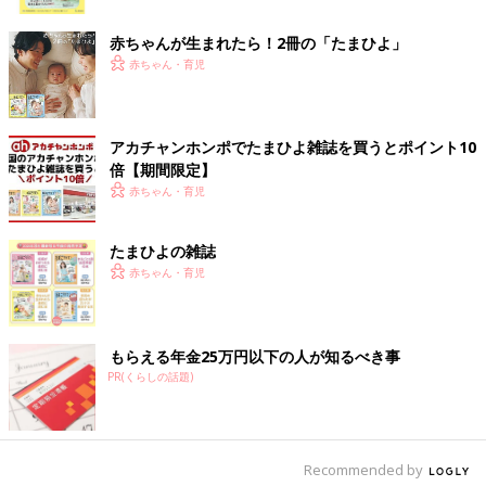
ク
こげのまさき「
保育園
の先生がおっしゃった通り、オムツをする
とトイレに行かずにすむのが楽だったのかなーと思います。失敗
赤ちゃんが生まれたら！2冊の「たまひよ」
するのを不安がっているのかな？という気もしたので、できない
赤ちゃん・育児
ことを言わず彼の気持ちのタイミングで構わないと思っていまし
た」
アカチャンホンポでたまひよ雑誌を買うとポイント10
『トイトレは夏！な話』 3/7
倍【期間限定】
赤ちゃん・育児
たまひよの雑誌
赤ちゃん・育児
もらえる年金25万円以下の人が知るべき事
PR(くらしの話題)
Recommended by