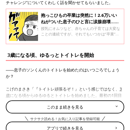
チャレンジ”についてくわしく話を聞かせてもらいました。
抱っこひもの卒業は突然に！2.6万いい
ねがついた息子のひと言に涙腺崩壊…漫
画家こげのまさきさんにインタビュー
授乳にオムツなど、赤ちゃんの子育ては大変な
ことの連続ですが、それでもいつかは“卒業”の
時がきます。Twitterで2.6万いいねがついた、
イラストレーター＆漫画家のこげのまさきさん
の息子・ソンくんの“抱っこひも卒業”のエピソ
3歳になる頃、ゆるっとトイトレを開始
ードが「切ない」「泣ける！」と話題になりま
した。今回は、こげのまさきさんにソンくんの
抱っこひも卒業の貴重な瞬間について、くわし
――息子のソンくんのトイトレを始めたのはいつごろでしょう
く教えてもらいました。
か？
こげのまさき「『トイトレ頑張るぞ！』という感じではなく、
3
歳
になる頃からゆるゆるとトイトレを始めました。最初の1回目
はトイレの絵本の影響かビギナーズラックかわかりませんが、成
このまま続きを見る
功して驚いたのでその流れでスタートしました。(それ以降はす
んなりとはいきませんでした……)」
サクサク読める！お気に入り記事を登録可能
『トイトレは夏！な話』 1/7
アプリで続きを見る