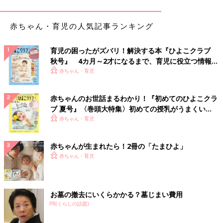
赤ちゃん・育児の人気記事ランキング
育児の困ったがズバリ！解決する本『ひよこクラブ
秋号』 4カ月～2才になるまで、育児に役立つ情報が
いっぱい！
赤ちゃん・育児
＜「トイトレは夏」を実感！＞
『トイトレは夏！な話』 2/7
赤ちゃんのお世話まるわかり！『初めてのひよこクラ
ブ 夏号』〈巻頭大特集〉初めての授乳がうまくい
く！ おっぱい・ミルクの基本と夏のトラブル 解決テ
赤ちゃん・育児
ク
赤ちゃんが生まれたら！2冊の「たまひよ」
赤ちゃん・育児
お墓の撤去にいくらかかる？墓じまい費用
PR(くらしの話題)