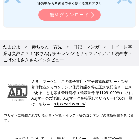
妊娠中から産後まで長く使える無料アプリ
＜その日から日中のオムツはほぼ取れてビックリ！＞
無料ダウンロード
『トイトレは夏！な話』 6/7
たまひよ
赤ちゃん・育児
日記・マンガ
トイトレ卒
業は突然に？！“おさんぽチャレンジ”もナイスアイデア！漫画家・
こげのまさきさんインタビュー
ＡＢＪマークは、この電子書店・電子書籍配信サービスが、
著作権者からコンテンツ使用許諾を得た正規版配信サービス
であることを示す登録商標（登録番号 第11091000号）です。
ABJマークの詳細、ABJマークを掲示しているサービスの一覧
はこちら→
https://aebs.or.jp/
本サイトに掲載されている記事・写真・イラスト等のコンテンツの無断転載を禁じま
す。
たまひよについて
利用規約
ポリシー
医師・専門家一覧