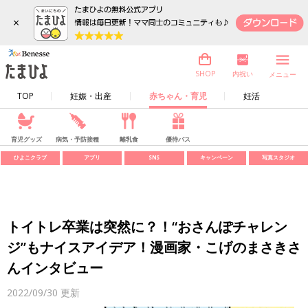
×
内祝い
SHOP
メニュー
TOP
妊娠・出産
赤ちゃん・育児
妊活
育児グッズ
病気・予防接種
離乳食
優待パス
ひよこクラブ
アプリ
SNS
キャンペーン
写真スタジオ
トイトレ卒業は突然に？！“おさんぽチャレン
ジ”もナイスアイデア！漫画家・こげのまさきさ
んインタビュー
2022/09/30
更新