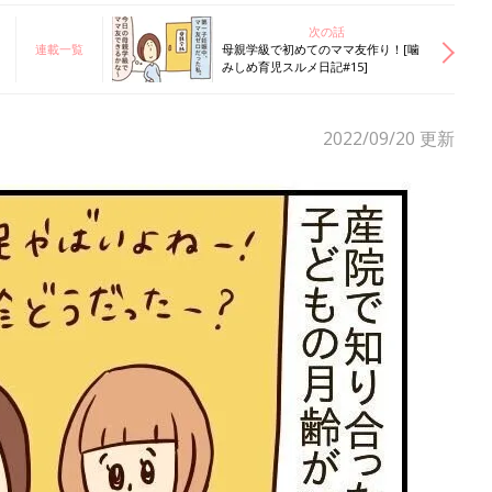
次の話
連載一覧
母親学級で初めてのママ友作り！[噛
みしめ育児スルメ日記#15]
2022/09/20
更新