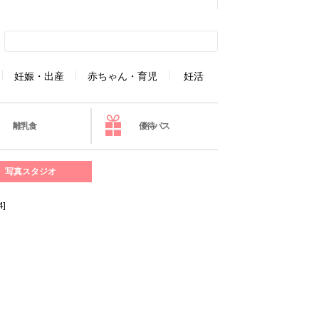
妊娠・出産
赤ちゃん・育児
妊活
離乳食
優待パス
写真スタジオ
]