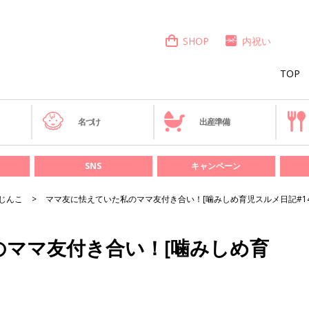
SHOP
内祝い
TOP
き
名づけ
出産準備
SNS
キャンペーン
じんこ
ママ友に怯えていた私のママ友付き合い！[噛みしめ育児スルメ日記#14
のママ友付き合い！[噛みしめ育