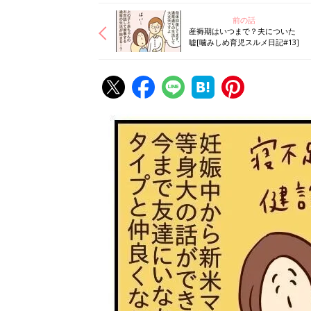
前の話
産褥期はいつまで？夫についた
嘘[噛みしめ育児スルメ日記#13]