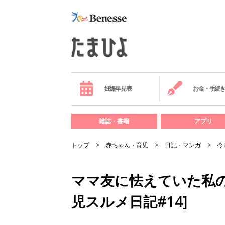
妊娠早見表
お金・手続
雑誌・書籍
アプリ
トップ
赤ちゃん・育児
日記・マンガ
今
ママ友に怯えていた私
児スルメ日記#14]