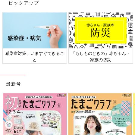
ピックアップ
元々知り合いゼロで入園し、コロナ禍で休園や登園自粛の期間も
あり、参観日なども中止され、おまけに地蔵な次女だったため私
の交友関係も狭く、２０人弱の新年度役員メンバーの中に仲の良
いママ友はいませんでした。
子どもが同じクラスであいさつをしたことがある人が数名、送迎
時に見かけるけど名前もクラスも知らない人が数名、ほとんどの
人ははじめましてだったのです。
感染症対策、いますぐできるこ
「もしものときの」赤ちゃん・
と
家族の防災
そんな中、２・３月はコロナの影響で登園自粛となり、引継ぎも
バタバタ。人が大勢集まることがＮＧで定例会も開催できず、で
も新年度に向けて活動を始めなければいけなくて、みんなで力を
合わせてなんとか頑張りましたよ～！
最新号
そのおかげで今まで話したことがなかった人とも仲良くなれた
し、子どものお友だちつながりだけでなく親同士のつながりもで
きたので、役員を引き受けて本当に良かったと思っています。
基本的にみんな同じ小学校へ入学するため、上の子がいる人に小
学校の様子を聞けるのもすごく助かりました♪
子どもの学年や性別が違うと関わることが少ないから、役員活動