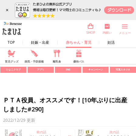
×
内祝い
SHOP
メニュー
TOP
妊娠・出産
赤ちゃん・育児
妊活
育児グッズ
病気・予防接種
離乳食
優待パス
ひよこクラブ
アプリ
SNS
キャンペーン
写真スタジオ
ＰＴＡ役員、オススメです！[10年ぶりに出産
しました#290]
2022/12/29
更新
前の話
次の話