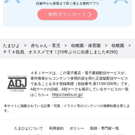
スイミングを始めて
一覧
えっ、もう冬休み！？
妊娠中から産後まで長く使える無料アプリ
１年経ちました[10年
[10年ぶりに出産しまし
ぶりに出産しました
た#291]
無料ダウンロード
#289]
たまひよ
赤ちゃん・育児
幼稚園・保育園
幼稚園
ＰＴＡ役員、オススメです！[10年ぶりに出産しました#290]
ＡＢＪマークは、この電子書店・電子書籍配信サービスが、
著作権者からコンテンツ使用許諾を得た正規版配信サービス
であることを示す登録商標（登録番号 第11091000号）です。
ABJマークの詳細、ABJマークを掲示しているサービスの一覧
はこちら→
https://aebs.or.jp/
本サイトに掲載されている記事・写真・イラスト等のコンテンツの無断転載を禁じま
す。
たまひよについて
利用規約
ポリシー
医師・専門家一覧