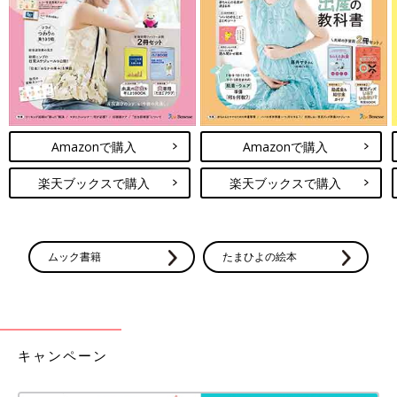
を通じて知り合うことができて良かったです。
先日ＰＴＡとしての大きなイベントを終えたので、あとは来年度
への引継ぎや卒園・進級に向けての準備がメインとなりました。
まだ任期は終えていませんが、「私たちめっちゃ頑張ったよね！
終わったらパーッと打ち上げ行こうね！」なんて話をもうしてい
るんですよ(笑)。
Amazonで購入
Amazonで購入
ＰＴＡ役員は無償のボランティアだし、大変なことももちろん多
いですが、その分得られるものもすごく多いと思います。
楽天ブックスで購入
楽天ブックスで購入
もし声をかけられて迷っている方がいたら、ぜひ引き受けてみて
ほしいです♪
次回もお楽しみに～！
ムック書籍
たまひよの絵本
ドキドキの役員決め[10年ぶりに出産し
ました#237]
着る毛布が気になっているマォです、こんにち
は！ 高校生の長女、中学生の長男、そして10
キャンペーン
年ぶりに妊娠・出産した末っ子次女は、あっと
いう間に幼稚園児に！シングルマザー生活を楽
しみながら、年の差きょうだいを育ててま～す