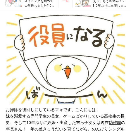
スイミングを始めて
一覧
えっ、もう冬休み！？
１年経ちました[10年
[10年ぶりに出産しまし
ぶりに出産しました
た#291]
#289]
お掃除を後回しにしているマォです、こんにちは！
妹を溺愛する専門学生の長女、ゲームばかりしている高校生の長
男、そして10年ぶりに妊娠・出産した末っ子次女は現在
幼稚園
の
年長さん！ 年の差きょうだいを育てながら、のんびりシングル