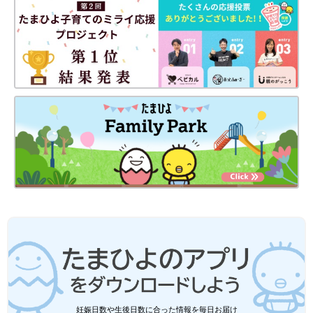
・
[10年ぶりに出産しました]記事一覧
♪
・
たまひよONLINEの育児マンガ一覧はこちら
[マォ]
静岡の田舎町在住。
妹を溺愛する専門学生の長女、ゲームばかりしている高校生の長
男、そして10年ぶりに妊娠・出産した末っ子次女は現在幼稚園の
年長さん！妊娠・育児の記録を（
インスタグラム
）にて公開中。
●
Twitter／@maoppachi
●
webサイト／maoppachi
前の話
次の話
妊娠日数や生後日数に合った情報を毎日お届け