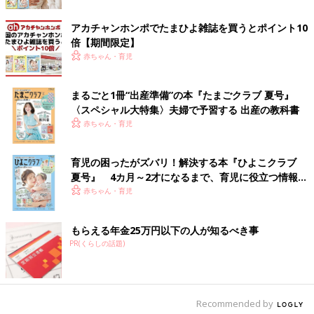
アカチャンホンポでたまひよ雑誌を買うとポイント10
倍【期間限定】
赤ちゃん・育児
まるごと1冊“出産準備”の本『たまごクラブ 夏号』
〈スペシャル大特集〉夫婦で予習する 出産の教科書
赤ちゃん・育児
育児の困ったがズバリ！解決する本『ひよこクラブ
夏号』 4カ月～2才になるまで、育児に役立つ情報が
いっぱい！
赤ちゃん・育児
もらえる年金25万円以下の人が知るべき事
PR(くらしの話題)
Recommended by