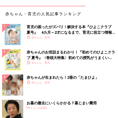
赤ちゃん・育児の人気記事ランキング
育児の困ったがズバリ！解決する本『ひよこクラブ
夏号』 4カ月～2才になるまで、育児に役立つ情報が
いっぱい！
赤ちゃん・育児
赤ちゃんのお世話まるわかり！『初めてのひよこクラ
ブ 夏号』〈巻頭大特集〉初めての授乳がうまくい
く！ おっぱい・ミルクの基本と夏のトラブル 解決テ
赤ちゃん・育児
ク
赤ちゃんが生まれたら！2冊の「たまひよ」
赤ちゃん・育児
お墓の撤去にいくらかかる？墓じまい費用
PR(くらしの話題)