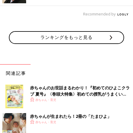
Recommended by
ランキングをもっと見る
関連記事
赤ちゃんのお世話まるわかり！『初めてのひよこクラ
ブ 夏号』〈巻頭大特集〉初めての授乳がうまくい
く！ おっぱい・ミルクの基本と夏のトラブル 解決テ
赤ちゃん・育児
ク
赤ちゃんが生まれたら！2冊の「たまひよ」
赤ちゃん・育児