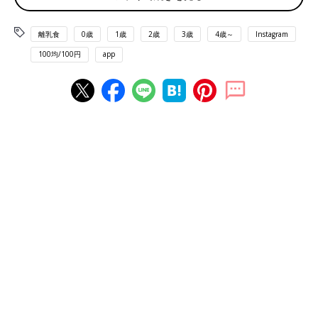
離乳食
0歳
1歳
2歳
3歳
4歳～
Instagram
100均/100円
app
出典：Instagramアカウント「hiro___mama」
hiro___mamaさんはセリアで小さなお皿を購入。最初は少量なの
で、セリアのものにしたそう。ビブやストローマグとおそろいの
カラーでかわいい！離乳食の時間も楽しみになりそうですね。
セリアとラコレの豆皿で離乳食！