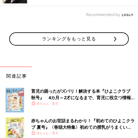
出典：Instagramアカウント「amk.wedding」
AKANEさんはセリアとラコレの豆皿で離乳食をスタート。まだ
Recommended by
食べる量が少ない時期は豆皿にしようと思い、こちらに決めたの
だとか。落ち着いたくすみカラーがおしゃれでかわいいですね！
ディズニーショップでミッキー型のお皿を購入！
ランキングをもっと見る
関連記事
育児の困ったがズバリ！解決する本『ひよこクラブ
秋号』 4カ月～2才になるまで、育児に役立つ情報が
いっぱい！
赤ちゃん・育児
赤ちゃんのお世話まるわかり！『初めてのひよこクラ
ブ 夏号』〈巻頭大特集〉初めての授乳がうまくい
く！ おっぱい・ミルクの基本と夏のトラブル 解決テ
赤ちゃん・育児