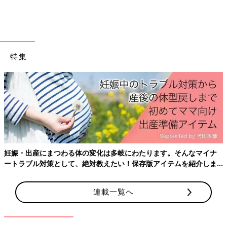
特集
産後はお世話で大忙し、出産前にそろえておきたいアイテ
ておきたいことをわかりやすく紹介！
出典：Instagramアカウント「__a.baby.n」
__a.baby.nさんは離乳食用の豆皿とトレイをセリアとダイソーで
なマイナ
紹介しま
購入。豆皿はセリア、トレイはダイソーでそろえたのだとか。色
もブルーとホワイトで統一されていてかわいいですね。トレイも
ちょうどよいサイズ！
連載一覧へ
ダイソー「大人気でバズり中」「○○する
だけ！」話題の掃除&快適グッズ5選