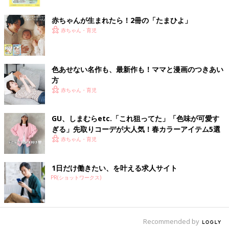
ク
赤ちゃんが生まれたら！2冊の「たまひよ」
赤ちゃん・育児
出典：Instagramアカウント「mchan_o3o」
色あせない名作も、最新作も！ママと漫画のつきあい
方
mchan_o3oさんはディズニーショップでお子さん用に小さな食
赤ちゃん・育児
器を購入。セールで少し安く買えたそうです。かわいい食器がお
得に買えるのはうれしいですね。ミッキーの形もかわいい！離乳
食にもちょうどよさそうですね。
GU、しまむらetc.「これ狙ってた」「色味が可愛す
ぎる」先取りコーデが大人気！春カラーアイテム5選
セリアとダイソーの豆皿とプレートで離乳食！
赤ちゃん・育児
1日だけ働きたい、を叶える求人サイト
PR(ショットワークス)
Recommended by