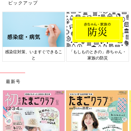
ピックアップ
ダイソーの商品が大人気です。バーバパパシリ
ーズの芳香消臭ビーズが、店舗によっては売り
切れ続出中なんだとか。置くだけ、入れるだけ
など「○○するだけ」でお部屋がキレイ&快適に
なるグッズなど、欲しくなるものばかりです。
今回はインスタグラムの投稿より、プチプラを中心に離乳食の食
今回はそんな話題の、おすすめ掃除&快適グッ
器をご紹介しました。ダイソーやセリアにもたくさんかわいいも
ズをご紹介します。
のがありますね。いろいろ集めるのも楽しいかも！ぜひ、お店に
も足を運んでみてください。
赤ちゃん・
日本外来小児科学会リーフレッ
六星占術 細木かおり
(文：まり)
災
ト検討会
相談
※記事内容でご紹介している投稿、リンク先は、削除される場合
があります。あらかじめご了承ください。
※記事の内容は記載当時の情報であり、現在と異なる場合があり
最新号
ます。
※記事内の価格はすべて税込み、2022年9月時点のものです。