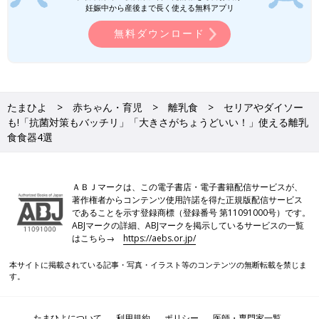
妊娠中から産後まで長く使える無料アプリ
無料ダウンロード
たまひよ
赤ちゃん・育児
離乳食
セリアやダイソー
も!「抗菌対策もバッチリ」「大きさがちょうどいい！」使える離乳
食食器4選
ＡＢＪマークは、この電子書店・電子書籍配信サービスが、
著作権者からコンテンツ使用許諾を得た正規版配信サービス
であることを示す登録商標（登録番号 第11091000号）です。
ABJマークの詳細、ABJマークを掲示しているサービスの一覧
はこちら→
https://aebs.or.jp/
本サイトに掲載されている記事・写真・イラスト等のコンテンツの無断転載を禁じま
す。
たまひよについて
利用規約
ポリシー
医師・専門家一覧