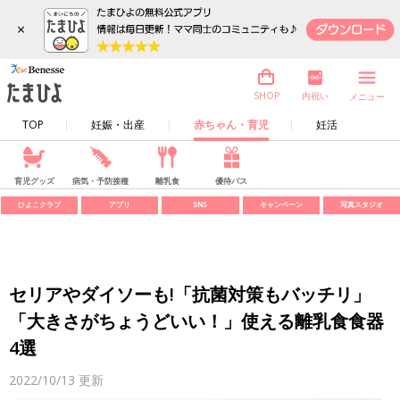
×
内祝い
SHOP
メニュー
TOP
妊娠・出産
赤ちゃん・育児
妊活
育児グッズ
病気・予防接種
離乳食
優待パス
ひよこクラブ
アプリ
SNS
キャンペーン
写真スタジオ
セリアやダイソーも!「抗菌対策もバッチリ」
「大きさがちょうどいい！」使える離乳食食器
4選
2022/10/13
更新