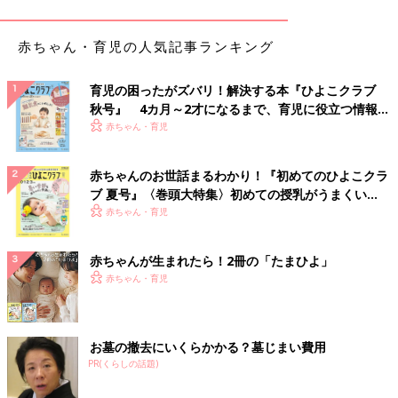
赤ちゃん・育児の人気記事ランキング
育児の困ったがズバリ！解決する本『ひよこクラブ
秋号』 4カ月～2才になるまで、育児に役立つ情報が
いっぱい！
赤ちゃん・育児
赤ちゃんのお世話まるわかり！『初めてのひよこクラ
ブ 夏号』〈巻頭大特集〉初めての授乳がうまくい
く！ おっぱい・ミルクの基本と夏のトラブル 解決テ
赤ちゃん・育児
ク
赤ちゃんが生まれたら！2冊の「たまひよ」
赤ちゃん・育児
お墓の撤去にいくらかかる？墓じまい費用
PR(くらしの話題)