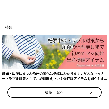
特集
まず、正座の姿勢から、床に腕をつき、息を吸います。このと
き、腰が反らないように注意しましょう。
妊娠・出産にまつわる体の変化は多岐にわたります。そんなマイナ
ートラブル対策として、絶対教えたい！保存版アイテムを紹介しま
す。
２）息を吐きながら背中を丸める
連載一覧へ