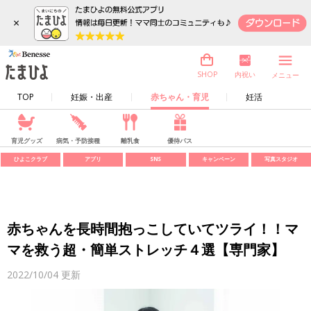
×
内祝い
SHOP
メニュー
TOP
妊娠・出産
赤ちゃん・育児
妊活
育児グッズ
病気・予防接種
離乳食
優待パス
ひよこクラブ
アプリ
SNS
キャンペーン
写真スタジオ
赤ちゃんを長時間抱っこしていてツライ！！マ
マを救う超・簡単ストレッチ４選【専門家】
2022/10/04
更新