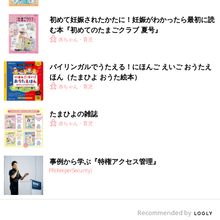
初めて妊娠されたかたに！妊娠がわかったら最初に読
む本『初めてのたまごクラブ 夏号』
赤ちゃん・育児
バイリンガルでうたえる！にほんご えいご おうたえ
ほん（たまひよ おうた絵本）
赤ちゃん・育児
肩甲骨を寄せるように意識しながら、ひじを曲げた状態で腕を下
ろしていきます。１，２、３を、気持ちのいいペースで、数回行
たまひよの雑誌
いましょう。
赤ちゃん・育児
３．腰痛解消ストレッチ
事例から学ぶ『特権アクセス管理』
PR(KeeperSecurity)
続いて、腰が痛いときに効果的なストレッチを紹介します。
１）床に正座し、前に腕をつく
Recommended by