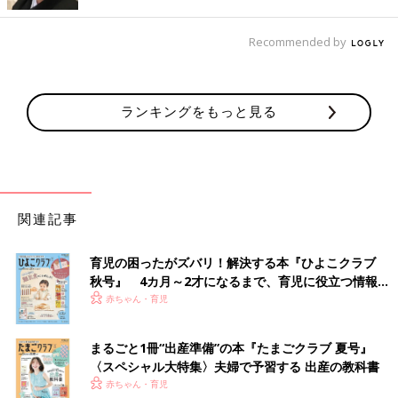
Recommended by
ランキングをもっと見る
関連記事
交差させた腕を、そのまま頭上に上げていき、耳の後ろの位置で
10秒キープします。
育児の困ったがズバリ！解決する本『ひよこクラブ
秋号』 4カ月～2才になるまで、育児に役立つ情報が
３）肩甲骨を寄せながら腕を下ろす
いっぱい！
赤ちゃん・育児
まるごと1冊“出産準備”の本『たまごクラブ 夏号』
〈スペシャル大特集〉夫婦で予習する 出産の教科書
赤ちゃん・育児