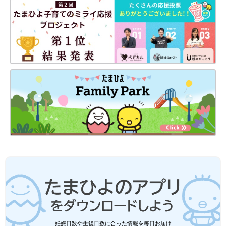
よね。ただでさえ育児や家事は大変なのに、肩
がこってしまうと余計に疲れてしまいます。毎
日をもっと快適に過ごせように、自分で肩こり
解消してみませんか？今回は、肩こり解消にな
今回、教えてもらったストレッチは、どれも特別な準備はいら
るストレッチについて、パーソナルトレーナー
ず、数分でできるものばかり。痛みのある部位のストレッチを、
の倉田明菜さんに紹介いただきました。
赤ちゃんのお昼寝中など、ちょっとした空き時間にやってみてく
ださいね。
『初めてのひよこクラブ』2022年秋号には、低月齢赤ちゃんの
ママ・パパ向けにお世話のしかたをわかりやすく写真つきで解説
した、別冊付録「0～3カ月 お世話の教科書」がついています。
参考／『初めてのひよこクラブ』2022年秋号別冊付録「0～3カ
月 お世話の教科書」
●記事の内容は記事執筆当時の情報であり、現在と異なる場合が
あります。
『初めてのひよこクラブ』最新号はこちら！
妊娠日数や生後日数に合った情報を毎日お届け