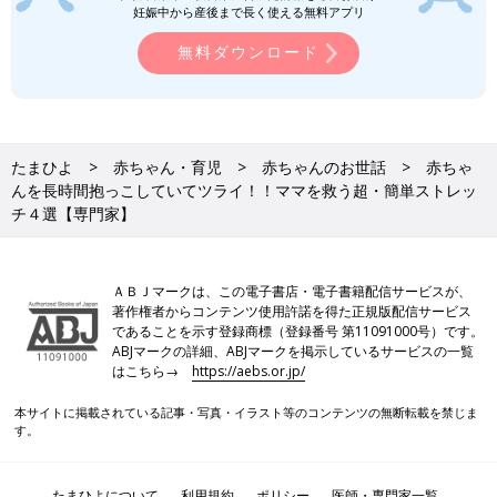
妊娠中から産後まで長く使える無料アプリ
無料ダウンロード
たまひよ
赤ちゃん・育児
赤ちゃんのお世話
赤ちゃ
んを長時間抱っこしていてツライ！！ママを救う超・簡単ストレッ
チ４選【専門家】
ＡＢＪマークは、この電子書店・電子書籍配信サービスが、
著作権者からコンテンツ使用許諾を得た正規版配信サービス
であることを示す登録商標（登録番号 第11091000号）です。
ABJマークの詳細、ABJマークを掲示しているサービスの一覧
はこちら→
https://aebs.or.jp/
本サイトに掲載されている記事・写真・イラスト等のコンテンツの無断転載を禁じま
す。
Amazonで購入する（送料無料）
たまひよについて
利用規約
ポリシー
医師・専門家一覧