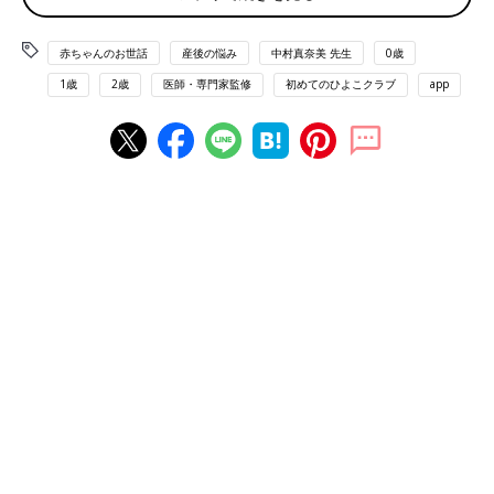
赤ちゃんのお世話
産後の悩み
中村真奈美 先生
0歳
1歳
2歳
医師・専門家監修
初めてのひよこクラブ
app
まずは、肩こりがラクになるストレッチです。右肩に右手、左肩
に左手を乗せ、肩を大きく回します。前回しも後ろ回しも、両方
行いましょう。心地いい回数、ペースでOK。
２．肩こりに効く！肩甲骨寄せストレッチ
肩こりに効果的なストレッチを、もう一つ紹介します。
１）腕をクロスして胸の前に伸ばす