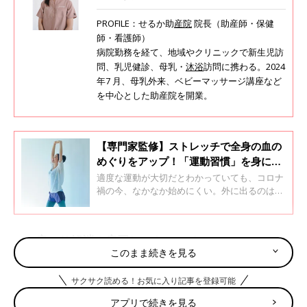
PROFILE：せるか助
産院
院長（助産師・保健
師・看護師）
病院勤務を経て、地域やクリニックで新生児訪
問、乳児健診、母乳・
沐浴
訪問に携わる。2024
年7 月、母乳外来、ベビーマッサージ講座など
を中心とした助産院を開業。
【専門家監修】ストレッチで全身の血の
めぐりをアップ！「運動習慣」を身につ
けよう
適度な運動が大切だとわかっていても、コロナ
禍の今、なかなか始めにくい。外に出るのは抵
抗がある…という人は注目です。手軽にできて
血流をアップさせることで妊娠体質に近づくと
っておきのストレッチをプロがアドバイス！生
1．肩こり解消！肩回しストレッチ
活と体を見直す基本講座「プレコンセプション
このまま続きを見る
ケア」の視点で、「運動習慣」についてメディ
カル・フィットネス・コーディネーターの竹内
サクサク読める！お気に入り記事を登録可能
邦子先生に教えてもらいました。
アプリで続きを見る