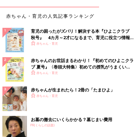
赤ちゃん・育児の人気記事ランキング
育児の困ったがズバリ！解決する本『ひよこクラブ
秋号』 4カ月～2才になるまで、育児に役立つ情報が
いっぱい！
赤ちゃん・育児
赤ちゃんのお世話まるわかり！『初めてのひよこクラ
ブ 夏号』〈巻頭大特集〉初めての授乳がうまくい
く！ おっぱい・ミルクの基本と夏のトラブル 解決テ
赤ちゃん・育児
ク
赤ちゃんが生まれたら！2冊の「たまひよ」
胸の前に腕を伸ばします。左右の腕を交差させて、左右の手のひ
赤ちゃん・育児
ら同士を合わせます。
２）腕を頭上に上げていく
お墓の撤去にいくらかかる？墓じまい費用
PR(くらしの話題)