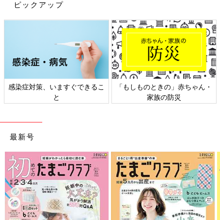
ピックアップ
感染症対策、いますぐできるこ
「もしものときの」赤ちゃん・
と
家族の防災
その後、息を吐きながら、背中を突き上げるようにしながら丸め
ていきます。このとき、おへそをのぞき込むようにするのがポイ
ント。心地いいペースで、１と２を繰り返します。
最新号
４．腱鞘炎解消ストレッチ