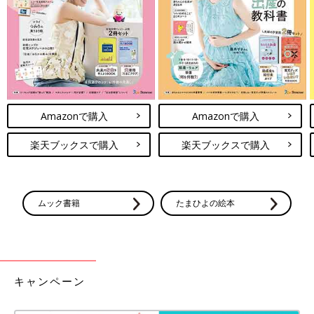
Amazonで購入
Amazonで購入
最後に、腱鞘炎で手首が痛いときにおすすめのストレッチを紹
楽天ブックスで購入
楽天ブックスで購入
介。正座の姿勢から、手の指が自分の体のほうを向くようにして
腕をつきます。腕に痛みを感じる場合は、手の位置を体のほうに
近づけて、痛みが出ないように調整しましょう。
ムック書籍
たまひよの絵本
監修／中村真奈美先生
撮影／アベユキへ 取材・文／ひよこクラブ編集部
毎日これだけで肩こり解消！自宅ででき
キャンペーン
る簡単ストレッチ！
子育て中のママは、何かと肩がこりやすいです