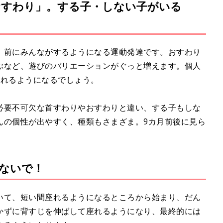
おすわり」。する子・しない子がいる
M
u
t
e
」前にみんながするようになる運動発達です。おすわり
ぶなど、遊びのバリエーションがぐっと増えます。個人
られるようになるでしょう。
必要不可欠な首すわりやおすわりと違い、する子もしな
んの個性が出やすく、種類もさまざま。9カ月前後に見ら
ないで！
いて、短い間座れるようになるところから始まり、だん
かずに背すじを伸ばして座れるようになり、最終的には