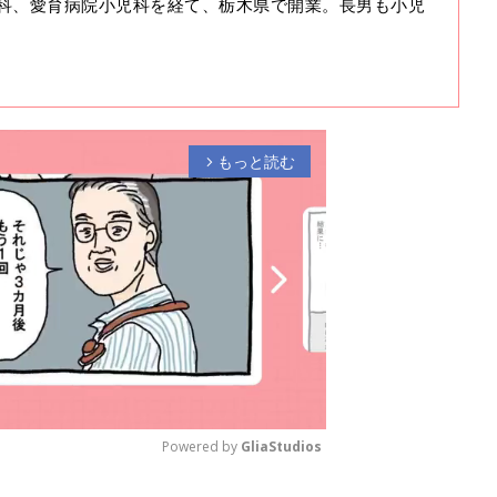
科、愛育病院小児科を経て、栃木県で開業。長男も小児
もっと読む
arrow_forward_ios
Powered by 
GliaStudios