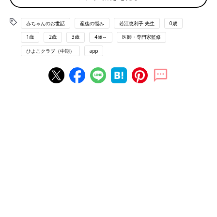
赤ちゃんの個性が出やすく、種類もさまざま。9カ月前後に見ら
れることが多いようです。
赤ちゃんのお世話
産後の悩み
若江恵利子 先生
0歳
1歳
2歳
3歳
4歳～
医師・専門家監修
「おすわり」の進化を見逃さないで！
ひよこクラブ（中期）
app
おすわりの姿勢はまず、体の前に手をついて、短い間座れるよう
になるところから始まり、だんだんと安定してきます。そして、
手をつかずに背すじを伸ばして座れるようになり、最終的にはお
すわりの姿勢で後ろを振り返ったりできるようになります。
Q 足を突っ張っておすわりを嫌がります。大丈夫？
A 嫌がることに問題はなし。立つほうが好きなのかも
足を突っ張って座らない子は、まだ一人前につかまり立ちや立っ
ちができない時期でも、そうした姿勢のほうが好きということな
のでしょう。歩きだすのが早いかもしれないですね。
Q クッションなどに体をよりかからせる姿勢はよくないで
すか