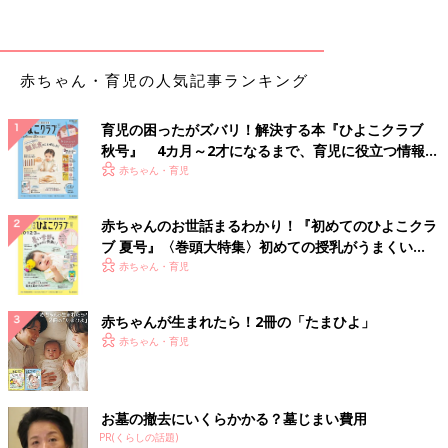
A 問題ありませんが大人が必ずそばにいて
赤ちゃんが体のバランスを崩して倒れそうになったとき、すぐに
赤ちゃん・育児の人気記事ランキング
助けられるよう大人がそばについていれば大丈夫。嫌なときは泣
いて教えてくれます。
育児の困ったがズバリ！解決する本『ひよこクラブ
秋号』 4カ月～2才になるまで、育児に役立つ情報が
「はいはい」は赤ちゃんの個性が出やすい！
いっぱい！
赤ちゃん・育児
はいはいは、する子・しない子にわかれる運動発達の一つです。
赤ちゃんのお世話まるわかり！『初めてのひよこクラ
種類もさまざまで、うつぶせの姿勢で、両手・両足を交互に動か
ブ 夏号』〈巻頭大特集〉初めての授乳がうまくい
して進む「ずりばい」、おしりを高く上げて、ひざを床につけず
く！ おっぱい・ミルクの基本と夏のトラブル 解決テ
赤ちゃん・育児
に伸ばしたままの「高ばい」などがあります。
ク
赤ちゃんが生まれたら！2冊の「たまひよ」
Q はいはいをせずにつかまり立ちを始めてしまいました
赤ちゃん・育児
A はいはいは、必ずするとは限りません
発達には個人差があり、パターンもいろいろ。はいはいをしない
お墓の撤去にいくらかかる？墓じまい費用
子も、先につかまり立ちをして、はいはいをあとからする子もい
PR(くらしの話題)