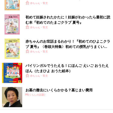
赤ちゃん・育児
参考／『中期のひよこクラブ』2022年秋号特集「4～7カ月ごろ
ってどんな時期？ 体の発育・発達のギモンを徹底解説！」
初めて妊娠されたかたに！妊娠がわかったら最初に読
む本『初めてのたまごクラブ 夏号』
●記事の内容は記事執筆当時の情報であり、現在と異なる場合が
赤ちゃん・育児
あります。
『中期のひよこクラブ』2022年秋号には、4～7カ月ごろから見
赤ちゃんのお世話まるわかり！『初めてのひよこクラ
られる、首すわり、寝返り、おすわり、はいはいのことがわかる
ブ 夏号』〈巻頭大特集〉初めての授乳がうまくい
く！ おっぱい・ミルクの基本と夏のトラブル 解決テ
「体の発育・発達のギモンを徹底解説！」特集があります。
赤ちゃん・育児
ク
最新号はこちら！
バイリンガルでうたえる！にほんご えいご おうたえ
ほん（たまひよ おうた絵本）
赤ちゃん・育児
お墓の撤去にいくらかかる？墓じまい費用
PR(くらしの話題)