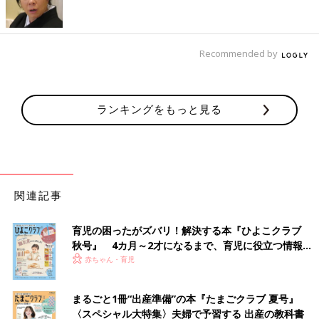
ます。しなくても、順番が違っても、問題ありません。
Q ずりばいからおなかを持ち上げたはいはいには移行する
もの？
Recommended by
A 最初からおなかが持ち上がっている子も
ランキングをもっと見る
ずりばいははいはいの一種です。ずりばいのままの子も、ずりば
いからおなかが持ち上がったはいはいに移行する子も。いきなり
おなかを持ち上げたはいはいをする子もいます。
監修／若江恵利子先生
取材・文／ひよこクラブ編集部
関連記事
「おすわり」は、しはじめる時期はさまざまでもみんながするよ
育児の困ったがズバリ！解決する本『ひよこクラブ
うになり、「はいはい」はする子もしない子もいる運動発達。
秋号』 4カ月～2才になるまで、育児に役立つ情報が
「まだしない」「する気配がない」と心配になるママ・パパもい
いっぱい！
赤ちゃん・育児
るかもしれませんが、赤ちゃんによって、したり、しなかった
り、早めだったり、ゆっくりだったりするのは、赤ちゃんの好き
嫌いやそのときの意欲によるものと考えられます。ママ・パパは
まるごと1冊“出産準備”の本『たまごクラブ 夏号』
あせることなく、“その子らしさ”を見守ってあげてください。
〈スペシャル大特集〉夫婦で予習する 出産の教科書