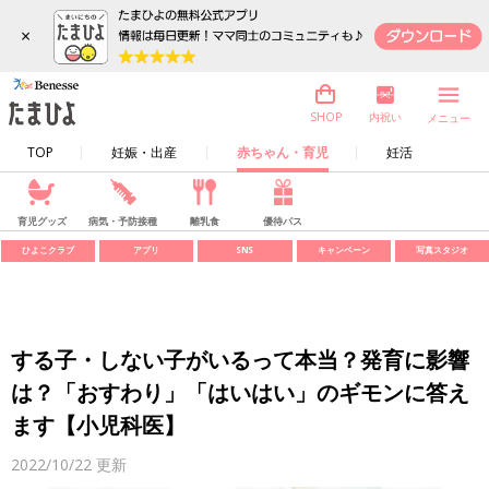
×
内祝い
SHOP
メニュー
TOP
妊娠・出産
赤ちゃん・育児
妊活
育児グッズ
病気・予防接種
離乳食
優待パス
ひよこクラブ
アプリ
SNS
キャンペーン
写真スタジオ
する子・しない子がいるって本当？発育に影響
は？「おすわり」「はいはい」のギモンに答え
ます【小児科医】
2022/10/22
更新