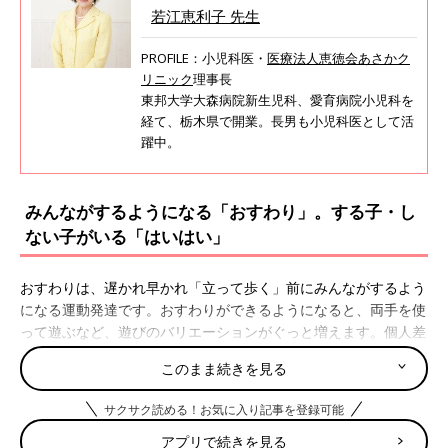
若江恵利子 先生
PROFILE：小児科医・
医療法人恵徳会あさかク
リニック
理事長
東邦大学大森病院新生児科、愛育病院小児科を
経て、栃木県で開業。長男も小児科医として活
躍中。
みんながするようになる「おすわり」。する子・し
ない子がいる「はいはい」
おすわりは、遅かれ早かれ「立って歩く」前にみんながするよう
になる運動発達です。おすわりができるようになると、両手を使
って遊ぶなど、遊びのバリエーションがぐっと増えます。個人差
はありますが、6～９カ月ごろから見られるようになるでしょ
このまま続きを見る
う。
サクサク読める！お気に入り記事を登録可能
一方はいはいは、「立って歩く」ために必要不可欠な首すわりや
おすわりと違い、する子もしない子もいる運動発達です。動きに
アプリで続きを見る