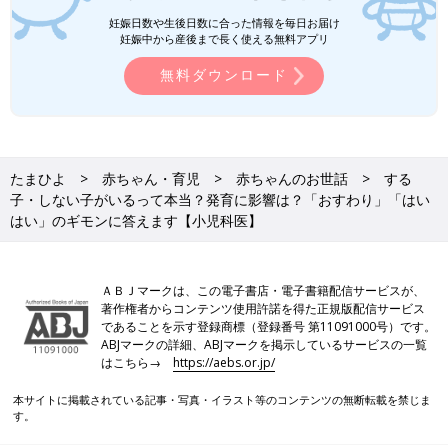
妊娠日数や生後日数に合った情報を毎日お届け
妊娠中から産後まで長く使える無料アプリ
無料ダウンロード
たまひよ
赤ちゃん・育児
赤ちゃんのお世話
する
子・しない子がいるって本当？発育に影響は？「おすわり」「はい
はい」のギモンに答えます【小児科医】
ＡＢＪマークは、この電子書店・電子書籍配信サービスが、
著作権者からコンテンツ使用許諾を得た正規版配信サービス
であることを示す登録商標（登録番号 第11091000号）です。
ABJマークの詳細、ABJマークを掲示しているサービスの一覧
はこちら→
https://aebs.or.jp/
本サイトに掲載されている記事・写真・イラスト等のコンテンツの無断転載を禁じま
す。