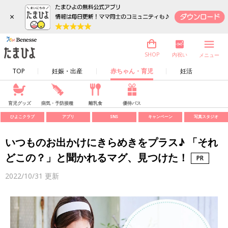
×
内祝い
SHOP
メニュー
TOP
妊娠・出産
赤ちゃん・育児
妊活
育児グッズ
病気・予防接種
離乳食
優待パス
ひよこクラブ
アプリ
SNS
キャンペーン
写真スタジオ
いつものお出かけにきらめきをプラス♪ 「それ
どこの？」と聞かれるマグ、見つけた！
2022/10/31
更新