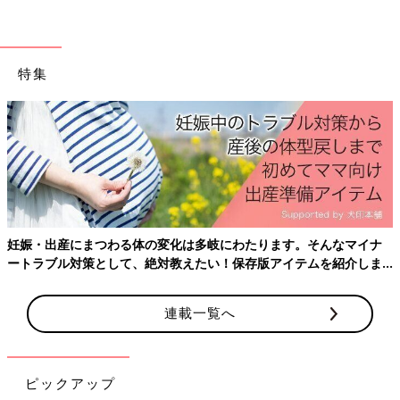
させてください！
ーのグラフィックデザイナーで夫はコーヒー豆屋。 インスタグ
ラム（
@imagineko
）で絵日記描いてます。
※この記事は、過去にたまひよONLINEで公開されたものです。
特集
前の話
次の話
子どもに大嫌いと言
一覧
母の夜の外出で家族全
われたらこう返せば
員がハッピーに！[噛み
ハッピー![噛みしめ育
しめ育児スルメ日記
児スルメ日記#19]
#21]
妊娠・出産にまつわる体の変化は多岐にわたります。そんなマイナ
ートラブル対策として、絶対教えたい！保存版アイテムを紹介しま
す。
連載一覧へ
ピックアップ