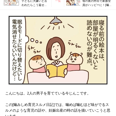
子どもに大嫌いと言
一覧
母の夜の外出で家族全
われたらこう返せば
員がハッピーに！[噛み
ハッピー![噛みしめ育
しめ育児スルメ日記
児スルメ日記#19]
#21]
こんにちは。2人の男子を育てている今じんこです。
この[噛みしめ育児スルメ日記]では、噛めば噛むほど味がでるス
ルメのような育児の話や、妊娠出産の時の話を描いていこうと思
います。