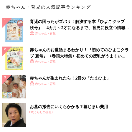
赤ちゃん・育児の人気記事ランキング
育児の困ったがズバリ！解決する本『ひよこクラブ
秋号』 4カ月～2才になるまで、育児に役立つ情報が
いっぱい！
赤ちゃん・育児
赤ちゃんのお世話まるわかり！『初めてのひよこクラ
ブ 夏号』〈巻頭大特集〉初めての授乳がうまくい
く！ おっぱい・ミルクの基本と夏のトラブル 解決テ
赤ちゃん・育児
ク
赤ちゃんが生まれたら！2冊の「たまひよ」
赤ちゃん・育児
お墓の撤去にいくらかかる？墓じまい費用
PR(くらしの話題)