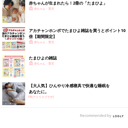
親の話は新鮮らしく、盛り上がります。
赤ちゃんが生まれたら！2冊の「たまひよ」
赤ちゃん・育児
「今日楽しかったことをみんなで３つずつ言ってから寝よう」と
いうのも手軽で楽しいので、最近我が家のブームです。
アカチャンホンポでたまひよ雑誌を買うとポイント10
「今日は絵本がいい！」「考えたお話がいい！」と子どもにリク
倍【期間限定】
エストされるので、入眠儀式は日によって変わりますが、毎日お
赤ちゃん・育児
布団の中で親子で会話する時間はとっても幸せ。（いつもうるさ
い子ども達が布団に入ってる時は静かなので可愛さ倍増！
たまひよの雑誌
（笑））
赤ちゃん・育児
バタバタしている毎日で、落ち着いて静かに話ができる寝る前の
貴重な時間を、これからも大事にしていきたいです。
帰りが遅い夫にブチ切れ号泣！[噛みしめ
【大人気】ひんやり冷感寝具で快適な睡眠を
育児スルメ日記#1]
あなたに。
こんにちは。フリーでデザイナーをしながら2
PR(アイリスプラザ)
人の男の子を育てている今じんこです。インス
タグラムで育児日記を描いています。噛めば噛
むほど味がでる、スルメのような育児を楽しん
Recommended by
でいます。もちろん育児は楽しいばかりではあ
【今じんこ】
りません…。連載初回からすみませんが、号泣
2013年うまれの長男、2015年年うまれの次男を子育て中。 フリ