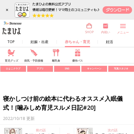
×
内祝い
SHOP
メニュー
TOP
妊娠・出産
赤ちゃん・育児
妊活
育児グッズ
病気・予防接種
離乳食
優待パス
ひよこクラブ
アプリ
SNS
キャンペーン
写真スタジオ
寝かしつけ前の絵本に代わるオススメ入眠儀
式！[噛みしめ育児スルメ日記#20]
2022/10/18
更新
前の話
次の話