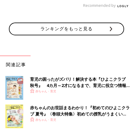
Recommended by
ランキングをもっと見る
関連記事
育児の困ったがズバリ！解決する本『ひよこクラブ
秋号』 4カ月～2才になるまで、育児に役立つ情報が
いっぱい！
赤ちゃん・育児
赤ちゃんのお世話まるわかり！『初めてのひよこクラ
「母が子どもの頃ハイキングで坂道を転がった話」「父と母が初
ブ 夏号』〈巻頭大特集〉初めての授乳がうまくい
めて出会った時の話」など、ただちょっとした思い出を話すだ
く！ おっぱい・ミルクの基本と夏のトラブル 解決テ
赤ちゃん・育児
け。
ク
息子にとっては親が子どもだった時の話や、自分が生まれる前の