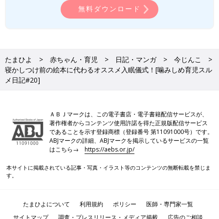
無料ダウンロード
たまひよ
赤ちゃん・育児
日記・マンガ
今じんこ
寝かしつけ前の絵本に代わるオススメ入眠儀式！[噛みしめ育児スル
メ日記#20]
ＡＢＪマークは、この電子書店・電子書籍配信サービスが、
著作権者からコンテンツ使用許諾を得た正規版配信サービス
であることを示す登録商標（登録番号 第11091000号）です。
ABJマークの詳細、ABJマークを掲示しているサービスの一覧
はこちら→
https://aebs.or.jp/
本サイトに掲載されている記事・写真・イラスト等のコンテンツの無断転載を禁じま
す。
たまひよについて
利用規約
ポリシー
医師・専門家一覧
サイトマップ
調査・プレスリリース・メディア掲載
広告のご相談