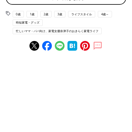
家電女優の奈津子です。食卓のクオリティを大きく左右するのが
炊飯器ですよね。今回は私が週5で通うこともあるヨドバシカメ
ラ秋葉原店にて、プロダクトダクトスペシャリストの勝田さんに
0歳
1歳
2歳
3歳
ライフスタイル
4歳～
【子育て世帯におすすめの炊飯器】をお伺いしてきましたよ。
時短家電・グッズ
忙しいママ・パパ向け、家電女優奈津子のおきらく家電ライフ
三菱電機の蒸気レスなら子どもの火傷の心配が抑え
られ、置き場所を問わないなど良いことづくめ