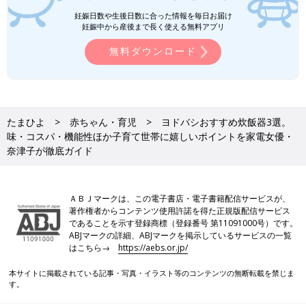
ニックの最高峰モデルを選ぶべし
妊娠日数や生後日数に合った情報を毎日お届け
妊娠中から産後まで長く使える無料アプリ
無料ダウンロード
たまひよ
赤ちゃん・育児
ヨドバシおすすめ炊飯器3選。
味・コスパ・機能性ほか子育て世帯に嬉しいポイントを家電女優・
奈津子が徹底ガイド
ＡＢＪマークは、この電子書店・電子書籍配信サービスが、
著作権者からコンテンツ使用許諾を得た正規版配信サービス
であることを示す登録商標（登録番号 第11091000号）です。
ABJマークの詳細、ABJマークを掲示しているサービスの一覧
はこちら→
https://aebs.or.jp/
勝田さん「パナソニックの“おどり炊きSR-VSX101-K ” 5.5合炊き
本サイトに掲載されている記事・写真・イラスト等のコンテンツの無断転載を禁じま
※写真右側※（実勢価格：97,900円）は食べ盛りのお子さんがい
す。
て米の消費が多いご家庭や、食事する時間がバラバラというご家