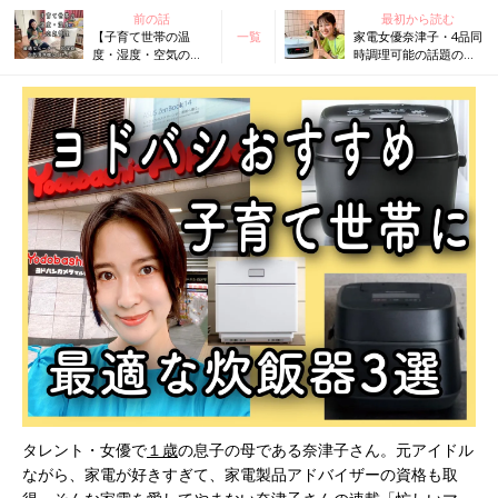
前の話
最初から読む
【子育て世帯の温
一覧
家電女優奈津子・4品同
度・湿度・空気の管
時調理可能の話題の鍋
理】最適解はコ
をレビュー。自称「ズ
レ！ オイルレスヒ
ボラ妻」の感想は
ーター、空気清浄
機、加湿器3選。奈津
子がレビュー
タレント・女優で
１歳
の息子の母である奈津子さん。元アイドル
ながら、家電が好きすぎて、家電製品アドバイザーの資格も取