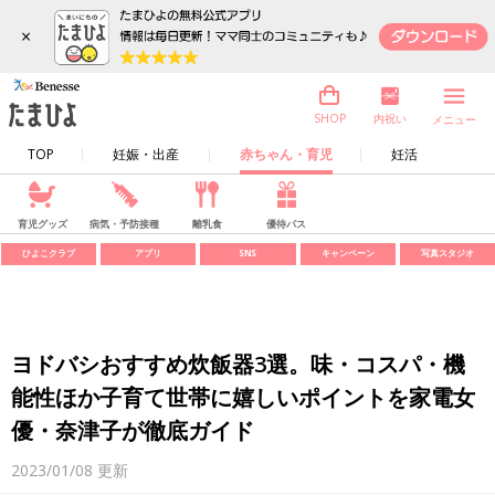
×
内祝い
SHOP
メニュー
TOP
妊娠・出産
赤ちゃん・育児
妊活
育児グッズ
病気・予防接種
離乳食
優待パス
ひよこクラブ
アプリ
SNS
キャンペーン
写真スタジオ
ヨドバシおすすめ炊飯器3選。味・コスパ・機
能性ほか子育て世帯に嬉しいポイントを家電女
優・奈津子が徹底ガイド
2023/01/08
更新