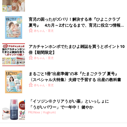
ますよね。
発売直後と比べて、一万円以上、いい感じに値下がりしているの
育児の困ったがズバリ！解決する本『ひよこクラブ
でコスト面でも狙い目かも。
夏号』 4カ月～2才になるまで、育児に役立つ情報が
いっぱい！
赤ちゃん・育児
炊飯毎に、本体のタンクに水を入れる必要がある点のみ手間です
が、炊飯器に【コスパの良さ・使用中の安全性・デザイン性】を
アカチャンホンポでたまひよ雑誌を買うとポイント10
求める方には特に最適な機種ではないでしょうか。
倍【期間限定】
赤ちゃん・育児
40時間の保温をしても旨い！家族の求める味を極め
ていきたいなら象印の炎舞炊き
まるごと1冊“出産準備”の本『たまごクラブ 夏号』
〈スペシャル大特集〉夫婦で予習する 出産の教科書
赤ちゃん・育児
「イソジン®クリアうがい薬」といっしょに
「うがいパワー」で一年中！ 健やか
PR(iNova｜Hugkum)