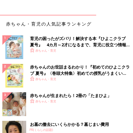
勝田さん「三菱電機の“蒸気レスIH炭炊釜NJ-XSC10J” 5.5合炊き
（実勢価格：56,000円）は、上部に蒸気口がない蒸気レス仕様で
す。そのため、お子さんが高温の蒸気に触れてしまうキケンを防
ぎ、炊飯中のニオイも気になりません。
赤ちゃん・育児の人気記事ランキング
稼働中の静音声も高いのでお子さんの昼寝の邪魔をしませんし、
育児の困ったがズバリ！解決する本『ひよこクラブ
IH式にしては珍しくチャイルドロック機能がある点も好評です
夏号』 4カ月～2才になるまで、育児に役立つ情報が
ね。
いっぱい！
赤ちゃん・育児
蒸気を逃さないことで、ごはんの旨み成分と甘みもしっかりと閉
赤ちゃんのお世話まるわかり！『初めてのひよこクラ
じ込めてくれるんですよ。超音波振動で給水を促進する機能もあ
ブ 夏号』〈巻頭大特集〉初めての授乳がうまくい
るので、研いですぐに炊いてもふっくら炊き上がります。
く！ おっぱい・ミルクの基本と夏のトラブル 解決テ
赤ちゃん・育児
ク
食感は比較的しゃっきりめで、カレーなど汁気の多いおかずとの
相性もいいという声が多いですね。玄米や麦飯、中華粥など14種
赤ちゃんが生まれたら！2冊の「たまひよ」
類の炊き分けメニューも搭載されています」
赤ちゃん・育児
おしゃれな見た目以上に実用面のメリットも大きいとは！
お墓の撤去にいくらかかる？墓じまい費用
PR(くらしの話題)