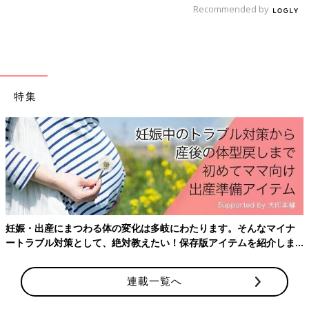
Recommended by
勝田さん「象印の“炎舞炊きNW-PU10”5.5合炊き（実勢価格：
特集
73,080円）は加熱のパワフルさが圧倒的です。
鉄、アルミ、ステンレスを仕込んだ内釜の裏側で“かまどの炎”の
ゆらぎを再現した４つの底IHヒーターが複雑な対流を起こすた
め、釜内でお米が舞い上がり、炊きムラを抑えて舌触りの良いご
はんへと仕上げることができるんです」
妊娠・出産にまつわる体の変化は多岐にわたります。そんなマイナ
ートラブル対策として、絶対教えたい！保存版アイテムを紹介しま
す。
連載一覧へ