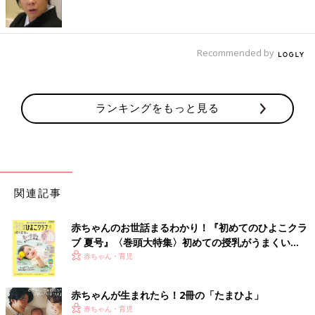
Recommended by
ランキングをもっと見る
※１ 登録日2010年10月22日。連続沸騰を実現する手段となる独自の制御において
特許を取得
ほー！蒸気がでないスクエア型のデザインは、おしゃれなだけで
なく実用面でのメリットも大きいんですね。子どもだけでなくペ
関連記事
ットがいるご家庭も安心できそう。炊飯中のニオイが抑えられる
機能は、
つわり
がひどかった妊婦時代にぜひ知りたかった…！
赤ちゃんのお世話まるわかり！『初めてのひよこクラ
ブ 夏号』〈巻頭大特集〉初めての授乳がうまくい
個人的には蒸気がでないからこそ、ちょっとしたスペースに収納
く！ おっぱい・ミルクの基本と夏のトラブル 解決テ
赤ちゃん・育児
したまま炊飯ができるのが本当に嬉しい！家電が150台以上あ
ク
り、キッチンも家電まみれの我が家はイレギュラーでしょうが
（笑）、やはり子どもが生まれると、物が増えて溢れてしまうの
赤ちゃんが生まれたら！2冊の「たまひよ」
でキッチン周りのスペースを少しでも有効活用できるのは助かり
赤ちゃん・育児