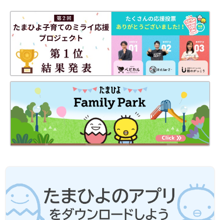
なお象印のごはんは、本機も含めて、標準で炊いた際の味わいが
優しくてやや柔らかめの印象です。もちろん粒立ちもしっかりし
ているんですが、冷めても美味しくて、ほんのりした甘みも相ま
って、どんなメンタルのときにも寄り添ってくれるような“懐か
しさ”があるんですよ。このエモさは象印ならではですね。
【優しい味わいが好き・家庭の味を追求したい・保温力を重視す
る】という方には特に試してみてほしいです。
センサーの優秀さ、多彩なコースで選ぶならパナソ