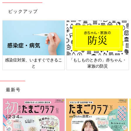
ピックアップ
勝田さん「ごはんのパサつきを抑え、40時間まで美味しく保温で
きる“極め保温”機能も忙しい子育て世帯に好評ですね。
感染症対策、いますぐできるこ
「もしものときの」赤ちゃん・
また、ごはんを食べた後に、ディスプレイに表示される“かた
と
家族の防災
さ”と“粘り”への簡単なアンケートに答えるだけで最大81通りの
炊き方の中から、自動で微調整してくれる“わが家炊き”というメ
ニューも搭載されているので、ご家庭の求める味により近づけて
最新号
いくことができます」
お手入れや保温など、炊いた“あと”の気遣いがうれしい