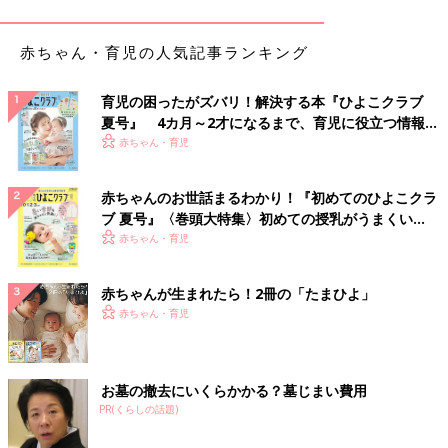
赤ちゃん・育児の人気記事ランキング
育児の困ったがズバリ！解決する本『ひよこクラブ
夏号』 4カ月～2才になるまで、育児に役立つ情報が
いっぱい！
赤ちゃん・育児
赤ちゃんのお世話まるわかり！『初めてのひよこクラ
ブ 夏号』〈巻頭大特集〉初めての授乳がうまくい
く！ おっぱい・ミルクの基本と夏のトラブル 解決テ
赤ちゃん・育児
ク
赤ちゃんが生まれたら！2冊の「たまひよ」
赤ちゃん・育児
お墓の撤去にいくらかかる？墓じまい費用
PR(くらしの話題)
出典：Instagramアカウント「yuamama_life」
yuamama_lifeさんが「買って良かった！」と絶賛するのは、ニ