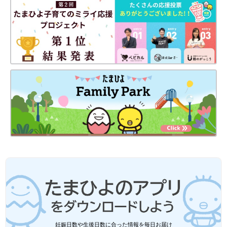
今回はニトリで展開されているお掃除グッズの中から、床掃除に
活躍するアイテムを中心にご紹介しました。フローリング、カー
ペット、畳それぞれに適したお掃除アイテムを使ってお部屋を清
潔に保ちたいですね。
(文：冬白朱)
●記事内の価格はすべて税込み、2022年10月時点のものです。
●記事内容でご紹介している投稿、リンク先は、削除される場合
があります。あらかじめご了承ください。
●記事の内容は記載当時の情報であり、現在と異なる場合があり
ます。
妊娠日数や生後日数に合った情報を毎日お届け