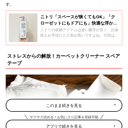
す。
ニトリ「スペースが狭くてもOK」「ク
ローゼットにもドアにも」快適な浮かせ
る収納4選
ニトリの収納アイテムは使い勝手が良く、お値
段もお手頃だと人気が高いですよね。今回はそ
んなニトリの収納アイテムの中から「浮かせる
収納」に特化した注目のアイテムをご紹介しま
す。
ストレスからの解放！カーペットクリーナー スペア
テープ
このまま続きを見る
サクサク読める！お気に入り記事を登録可能
アプリで続きを見る