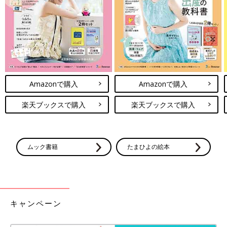
Amazonで購入
Amazonで購入
出典：Instagramアカウント「sakky_tekilife」
楽天ブックスで購入
楽天ブックスで購入
こちらはさっきーさんがニトリで購入したカット式台ふきんで
す。使い捨てタイプのふきんですが、びよーんと引っ張っても問
題ないくらい丈夫なんだそう。これだけしっかりしているなら、
フローリングの拭き掃除にも使えそうですよね。
ムック書籍
たまひよの絵本
ニトリ「インテリアにもなじむ」「ネッ
ト限定も店頭受け取り◎」話題の木製お
もちゃ4選
ニトリでは雑貨や家具だけでなく、ベビー・キ
ッズ向け商品も多数展開されていますよね。な
キャンペーン
かでもSNSでいま話題を集めているのが「木製
キッズおもちゃ」シリーズです。今回は大注目
中のニトリの木製おもちゃを紹介します。