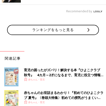
トリのカーペットクリーナー収納。置き場所に困るクリーナーを
立ててスマートに置いておくことができるそうですよ。使いたい
Recommended by
ときにサッと取り出せて、ストックのテープも一緒にしておける
のが高ポイント。こちらは899円商品のようです。
ランキングをもっと見る
自立するから倒れない！ほうき&ちりとり
関連記事
育児の困ったがズバリ！解決する本『ひよこクラブ
秋号』 4カ月～2才になるまで、育児に役立つ情報が
いっぱい！
赤ちゃん・育児
赤ちゃんのお世話まるわかり！『初めてのひよこクラ
ブ 夏号』〈巻頭大特集〉初めての授乳がうまくい
く！ おっぱい・ミルクの基本と夏のトラブル 解決テ
赤ちゃん・育児