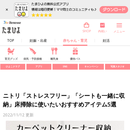
×
内祝い
SHOP
メニュー
TOP
妊娠・出産
赤ちゃん・育児
妊活
育児グッズ
病気・予防接種
離乳食
優待パス
ひよこクラブ
アプリ
SNS
キャンペーン
写真スタジオ
ニトリ「ストレスフリー」「シートも一緒に収
納」床掃除に使いたいおすすめアイテム5選
2022/11/12
更新