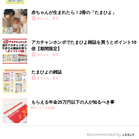
ク
赤ちゃんが生まれたら！2冊の「たまひよ」
赤ちゃん・育児
アカチャンホンポでたまひよ雑誌を買うとポイント10
出典：Instagramアカウント「honne.review」
倍【期間限定】
syojikimonoさんがニトリで購入したのは、ほうき&ちりとりで
赤ちゃん・育児
す。マンションやアパート住まいだと、朝早くや夜遅くの掃除機
がけは躊躇してしまいますよね。しっかりと自立するうえ、スマ
たまひよの雑誌
ートに収納もできるようです。ちょっとしたホコリやゴミならほ
赤ちゃん・育児
うきで充分なので、いつでもサッとお掃除できちゃいますね。
シートも一緒に収納！伸縮フローリングワイパー&
もらえる年金25万円以下の人が知るべき事
スタンド
PR(くらしの話題)
Recommended by