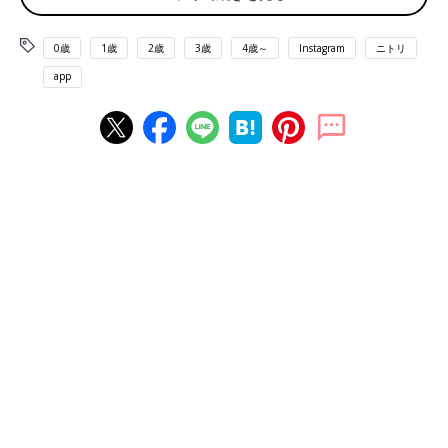
0歳
1歳
2歳
3歳
4歳～
Instagram
ニトリ
app
出典：Instagramアカウント「akepee_tour05」
akepee_tour05さんがニトリで購入したのはカーペットクリーナ
ーです。ニトリのスペアテープはななめにカットされているの
で、剥がすときもストレスフリーなんだとか。もう「端っこが見
つからない！」なんてイライラしなくて済みますね。
本体もストックもまとめて！カーペットクリーナー
収納