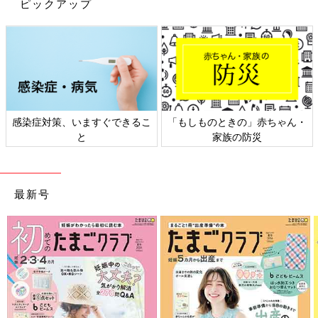
ピックアップ
感染症対策、いますぐできるこ
「もしものときの」赤ちゃん・
出典：Instagramアカウント「pikapikachuopp」
と
家族の防災
ぴ さんはしまむらでポケットモンスターコラボのアイテムをま
とめ買い！これからの時期使える腹巻やインナー、さらに2枚で
500円以下のフェイスタオルを買ったそう。特にカビゴンの腹巻
最新号
はパンツタイプになっているのでズレないのがポイントとのこ
と！
しまむらキッズ「これは大優勝！」
「500円台は買っちゃう」秋冬使えるト
レーナーおすすめ4選
おしゃれママのプチプラコーデには欠かせない
しまむらのキッズ商品。今回はこの秋冬に使え
るトレーナーを買った方のインスタ投稿をご紹