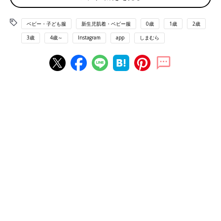
タで見つけたそうで、ずっと入荷するのを待っていたんだとか。
お子さんが大好きな「ばいきんまん」と「だだんだん」のモチー
ベビー・子ども服
新生児肌着・ベビー服
0歳
1歳
2歳
フで、即買いしたとのこと♪
3歳
4歳～
Instagram
app
しまむら
ANGELBLUE（エンジェルブルー）好きにはたまら
ない！トップス2着GET