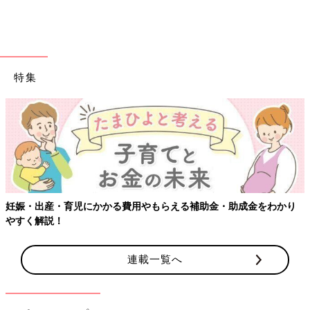
出典：Instagramアカウント「___ww.buzz___」
___ww.buzz___さんはこちらのニットレギンスをセレクト！ミニ
ーちゃんがモチーフになったデザインで、サイズは80～100cm
を選んだそう。価格は979円で、1,000円以下でディズニーコラ
ボアイテムが買えちゃうのも嬉しいですよね！
特集
ポケットモンスターのあったかアイテムや日用品を
GET！
妊娠・出産・育児にかかる費用やもらえる補助金・助成金をわかり
やすく解説！
連載一覧へ