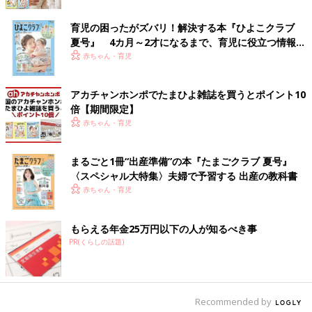
1,969円だったそうで、ミニーとデイジーの総柄がとても可愛ら
しいですよね♪ モコモコとした素材感で冬のパジャマにピッタリ
育児の困ったがズバリ！解決する本『ひよこクラブ
ですね。
夏号』 4カ月～2才になるまで、育児に役立つ情報が
いっぱい！
赤ちゃん・育児
979円で買えた！ミニーちゃん柄のニットレギンス
アカチャンホンポでたまひよ雑誌を買うとポイント10
倍【期間限定】
赤ちゃん・育児
まるごと1冊“出産準備”の本『たまごクラブ 夏号』
〈スペシャル大特集〉夫婦で予習する 出産の教科書
赤ちゃん・育児
もらえる年金25万円以下の人が知るべき事
PR(くらしの話題)
Recommended by