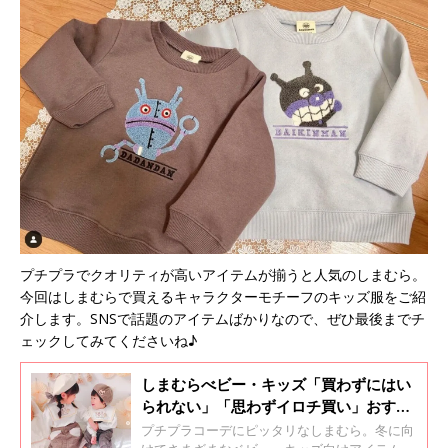
プチプラでクオリティが高いアイテムが揃うと人気のしまむら。
今回はしまむらで買えるキャラクターモチーフのキッズ服をご紹
介します。SNSで話題のアイテムばかりなので、ぜひ最後までチ
ェックしてみてくださいね♪
しまむらべビー・キッズ「買わずにはい
られない」「思わずイロチ買い」おすす
め冬コーデ5選
プチプラコーデにピッタリなしまむら。冬に向