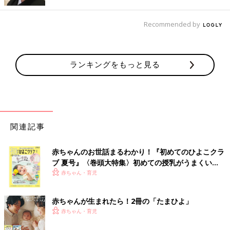
Recommended by
ランキングをもっと見る
関連記事
赤ちゃんのお世話まるわかり！『初めてのひよこクラ
ブ 夏号』〈巻頭大特集〉初めての授乳がうまくい
く！ おっぱい・ミルクの基本と夏のトラブル 解決テ
赤ちゃん・育児
ク
赤ちゃんが生まれたら！2冊の「たまひよ」
出典：Instagramアカウント「hiii_19.10」
赤ちゃん・育児
hiii_19.10さんはしまむらでフリースパジャマをGET！価格は