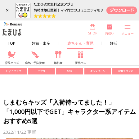
×
内祝い
SHOP
メニュー
TOP
妊娠・出産
赤ちゃん・育児
妊活
育児グッズ
病気・予防接種
離乳食
優待パス
ひよこクラブ
アプリ
SNS
キャンペーン
写真スタジオ
しまむらキッズ「入荷待ってました！」
「1,000円以下でGET」キャラクター系アイテム
おすすめ5選
2022/11/22
更新