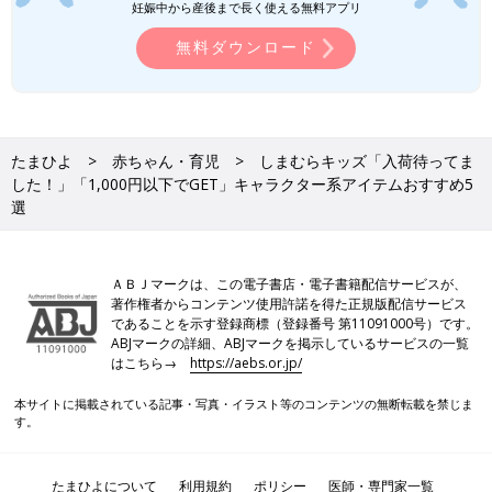
妊娠中から産後まで長く使える無料アプリ
無料ダウンロード
たまひよ
赤ちゃん・育児
しまむらキッズ「入荷待ってま
した！」「1,000円以下でGET」キャラクター系アイテムおすすめ5
選
ＡＢＪマークは、この電子書店・電子書籍配信サービスが、
著作権者からコンテンツ使用許諾を得た正規版配信サービス
であることを示す登録商標（登録番号 第11091000号）です。
ABJマークの詳細、ABJマークを掲示しているサービスの一覧
はこちら→
https://aebs.or.jp/
本サイトに掲載されている記事・写真・イラスト等のコンテンツの無断転載を禁じま
す。
たまひよについて
利用規約
ポリシー
医師・専門家一覧