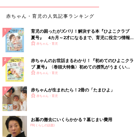
赤ちゃん・育児の人気記事ランキング
育児の困ったがズバリ！解決する本『ひよこクラブ
夏号』 4カ月～2才になるまで、育児に役立つ情報が
出典：Instagramアカウント「ryukoto.mama」
いっぱい！
赤ちゃん・育児
こちらはryukoto.mamaさんのしまむら購入品。
ANGELBLUE（エンジェルブルー）好きにはたまらないデザイン
赤ちゃんのお世話まるわかり！『初めてのひよこクラ
だそうで、こちらの方はピンクとブラックのアイテムをセレクト
ブ 夏号』〈巻頭大特集〉初めての授乳がうまくい
♪ 大きめな作りになっているそうで、ゆったり着られそうです。
く！ おっぱい・ミルクの基本と夏のトラブル 解決テ
赤ちゃん・育児
ク
ミニー＆デイジーのフリースパジャマが1,969円！
赤ちゃんが生まれたら！2冊の「たまひよ」
赤ちゃん・育児
お墓の撤去にいくらかかる？墓じまい費用
PR(くらしの話題)