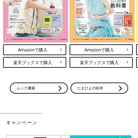
介します♪ ぜひみなさんも真似してみてくださ
いね！
いかがでしたか？どのキャラクターデザインも可愛くて、子ども
も喜びそうなアイテムばかりですよね♪ しまむらならプチプラで
買えちゃうのもとっても魅力的！ぜひみなさんもしまむらのキッ
ズアイテムを探してみてくださいね。
(文・ナキナキ)
●記事内容でご紹介している投稿、リンク先は、削除される場合
Amazonで購入
Amazonで購入
があります。あらかじめご了承ください。
●記事の内容は記載当時の情報であり、現在と異なる場合があり
楽天ブックスで購入
楽天ブックスで購入
ます。
●記事内の価格はすべて税込み、2022年11月時点のものです。
ムック書籍
たまひよの絵本
キャンペーン