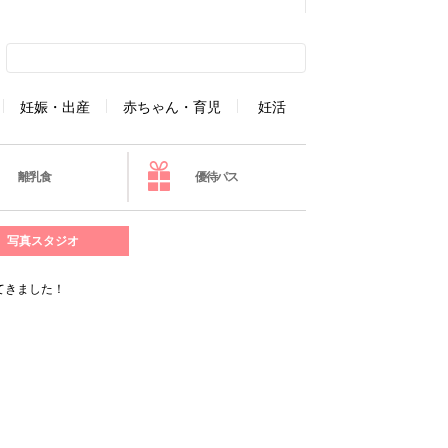
妊娠・出産
赤ちゃん・育児
妊活
離乳食
優待パス
写真スタジオ
てきました！