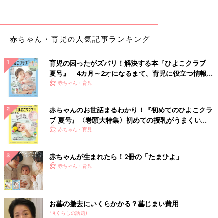
赤ちゃん・育児の人気記事ランキング
育児の困ったがズバリ！解決する本『ひよこクラブ
夏号』 4カ月～2才になるまで、育児に役立つ情報が
いっぱい！
赤ちゃん・育児
赤ちゃんのお世話まるわかり！『初めてのひよこクラ
ブ 夏号』〈巻頭大特集〉初めての授乳がうまくい
く！ おっぱい・ミルクの基本と夏のトラブル 解決テ
赤ちゃん・育児
ク
赤ちゃんが生まれたら！2冊の「たまひよ」
赤ちゃん・育児
お墓の撤去にいくらかかる？墓じまい費用
PR(くらしの話題)
家族全員同時にダウンしたことはこれが初めてに近かったので、