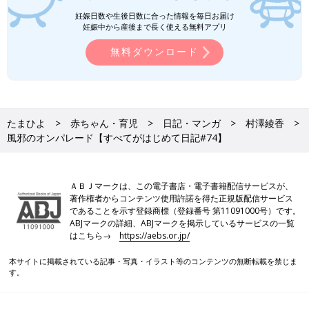
妊娠日数や生後日数に合った情報を毎日お届け
妊娠中から産後まで長く使える無料アプリ
無料ダウンロード
たまひよ
赤ちゃん・育児
日記・マンガ
村澤綾香
風邪のオンパレード【すべてがはじめて日記#74】
ＡＢＪマークは、この電子書店・電子書籍配信サービスが、
著作権者からコンテンツ使用許諾を得た正規版配信サービス
であることを示す登録商標（登録番号 第11091000号）です。
ABJマークの詳細、ABJマークを掲示しているサービスの一覧
はこちら→
https://aebs.or.jp/
本サイトに掲載されている記事・写真・イラスト等のコンテンツの無断転載を禁じま
す。