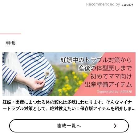
Recommended by
すべてがはじめて日記の今までのお話はこちら
Homepage:Ayaka Murasawa
Instagram:@mikolukawainu
特集
前の話
次の話
ママの空気って
一覧
風邪のオンパレード
さ・・・!?【すべてが
2【すべてがはじめて日
はじめて日記#73】
記#75】
妊娠・出産にまつわる体の変化は多岐にわたります。そんなマイナ
ートラブル対策として、絶対教えたい！保存版アイテムを紹介しま
す。
連載一覧へ