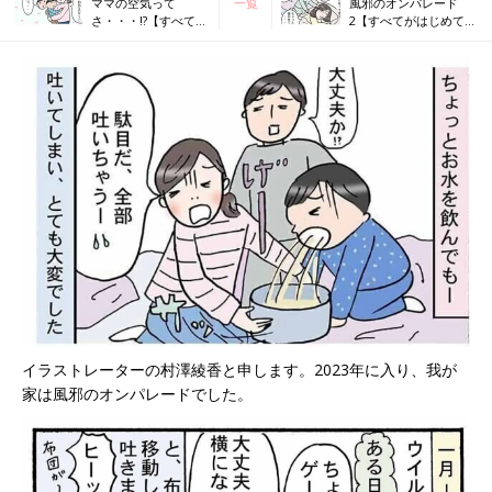
ママの空気って
一覧
風邪のオンパレード
さ・・・!?【すべてが
2【すべてがはじめて日
はじめて日記#73】
記#75】
イラストレーターの村澤綾香と申します。2023年に入り、我が
家は風邪のオンパレードでした。