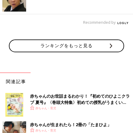
とても大変でした。
おまけに胃腸炎にあまりなったことがなかったので、とても辛か
ったです。
Recommended by
ランキングをもっと見る
関連記事
赤ちゃんのお世話まるわかり！『初めてのひよこクラ
ブ 夏号』〈巻頭大特集〉初めての授乳がうまくい
く！ おっぱい・ミルクの基本と夏のトラブル 解決テ
赤ちゃん・育児
ク
赤ちゃんが生まれたら！2冊の「たまひよ」
赤ちゃん・育児