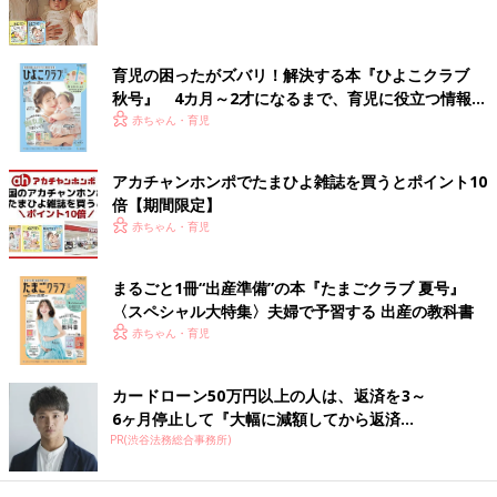
育児の困ったがズバリ！解決する本『ひよこクラブ
秋号』 4カ月～2才になるまで、育児に役立つ情報が
いっぱい！
赤ちゃん・育児
アカチャンホンポでたまひよ雑誌を買うとポイント10
倍【期間限定】
赤ちゃん・育児
息子は体力があるからか、治るのもわりと早く、次第に「息子だ
け元気」状態に！寝て治したくても寝ていられず、これが本当に
大変でした。
まるごと1冊“出産準備”の本『たまごクラブ 夏号』
ですが、皆で大変な時を乗り越えたこの経験は、「これから大変
〈スペシャル大特集〉夫婦で予習する 出産の教科書
なことがあっても乗り越えていけるぞ！」と私にとって、自信に
赤ちゃん・育児
つながりました。
カードローン50万円以上の人は、返済を3～
が、自信を持ったのもつかの間、この後もまた何回か風邪をひ
6ヶ月停止して『大幅に減額してから返済...
き、心が折れそうになりました。
PR(渋谷法務総合事務所)
1月2月は風邪のオンパレードでした。
たまひよONLINEの育児マンガ一覧はこちら