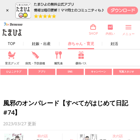
×
内祝い
SHOP
メニュー
TOP
妊娠・出産
赤ちゃん・育児
妊活
育児グッズ
病気・予防接種
離乳食
優待パス
ひよこクラブ
アプリ
SNS
キャンペーン
写真スタジオ
風邪のオンパレード【すべてがはじめて日記
#74】
2023/03/27
更新
前の話
次の話