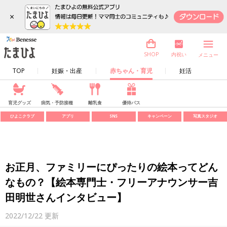
×
内祝い
SHOP
メニュー
TOP
妊娠・出産
赤ちゃん・育児
妊活
育児グッズ
病気・予防接種
離乳食
優待パス
ひよこクラブ
アプリ
SNS
キャンペーン
写真スタジオ
お正月、ファミリーにぴったりの絵本ってどん
なもの？【絵本専門士・フリーアナウンサー吉
田明世さんインタビュー】
2022/12/22
更新