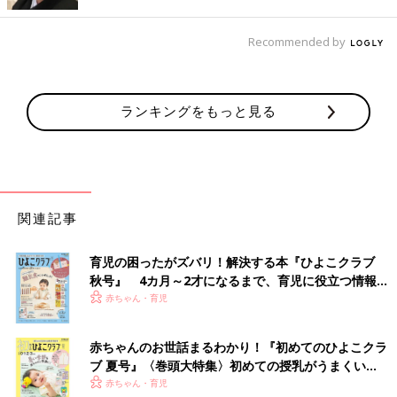
だ・る・ま・さ・ん・が、と左右にゆらゆら揺れるだるまさんが
どうなっちゃう？ ページをめくるたびにくすっと笑える人気の
Recommended by
絵本です。
かがくい ひろし著／935円（ブロンズ新社）
ランキングをもっと見る
「ファンも多い『だるまさんが』ですが、わが家の子どもたちは
『だるまさんの』『だるまさんも』も大好きでした。読み聞かせ
をすると、子どもたちはだるまさんの動きに合わせて体をゆらゆ
ら。まあるくてやさしいフォルムに、赤ちゃんもきっとくぎづけ
に！ 低月齢の赤ちゃんから大人まで楽しめる1冊です」（吉田
さん）
関連記事
『語りかけ絵本 いちご』
育児の困ったがズバリ！解決する本『ひよこクラブ
秋号』 4カ月～2才になるまで、育児に役立つ情報が
いっぱい！
赤ちゃん・育児
赤ちゃんのお世話まるわかり！『初めてのひよこクラ
ブ 夏号』〈巻頭大特集〉初めての授乳がうまくい
く！ おっぱい・ミルクの基本と夏のトラブル 解決テ
赤ちゃん・育児