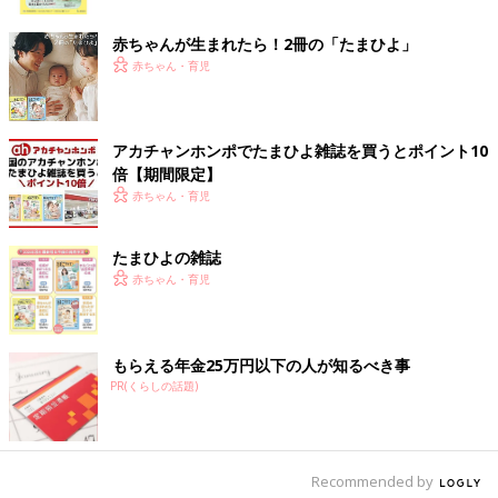
ク
赤ちゃんが生まれたら！2冊の「たまひよ」
赤ちゃん・育児
いちごが登場し、パクっと食べられてヘタだけ残って･･･。リズ
ミカルな語りかけが楽しめます。
こがようこ著／1100円（大日本図書）
アカチャンホンポでたまひよ雑誌を買うとポイント10
「『いちごをパクっ！』子どもが大好きないちごをおなかいっぱ
倍【期間限定】
い食べられる、おいしいストーリーの絵本です。語りかけるよう
赤ちゃん・育児
な文章のやさしいリズムが特徴。絵本好きにはもちろんのこと、
あまり絵本を読み慣れていないママ・パパにもおすすめです」
たまひよの雑誌
（吉田さん）
赤ちゃん・育児
【2～5才ごろ】物語を楽しんでも！ 季節に合った
絵本もおすすめ。
もらえる年金25万円以下の人が知るべき事
PR(くらしの話題)
――これからの年末年始に楽しめる絵本を知りたいです。吉田さ
んのおすすめはありますか？
吉田 2～5才ごろの“物語”を楽しめるようになった年齢の子ども
Recommended by