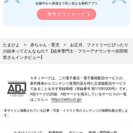
妊娠中から産後まで長く使える無料アプリ
ことが･･･【絵本専門士・フリーアナウ
ンサー吉田明世さんインタビュー】
4才の女の子と1才の男の子のきょうだい育児に
無料ダウンロード
奮闘中のフリーアナウンサーの吉田明世さん。
吉田さんは保育士や絵本専門士の資格を取得
し、大の絵本好きです。毎日の育児に絵本をど
のように取り入れたり、読み聞かせをしている
絵本の読み聞かせをとおして、親子でコミュニケーションを楽し
のでしょうか。また、吉田さんと夫の共作の絵
めるといいですね。
たまひよ
赤ちゃん・育児
お正月、ファミリーにぴったり
本も出版。その絵本に込めた思いを聞きまし
の絵本ってどんなもの？【絵本専門士・フリーアナウンサー吉田明
た。
世さんインタビュー】
絵本専門士としても活躍する吉田さんのきょうだい育児の日々は
まだまだ続きます。「たまひよONLINE]で連載中の”吉田明世さ
んの育児エッセイ”もお楽しみに！
ＡＢＪマークは、この電子書店・電子書籍配信サービスが、
●記事の内容は記事執筆当時の情報であり、現在と異なる場合が
著作権者からコンテンツ使用許諾を得た正規版配信サービス
であることを示す登録商標（登録番号 第11091000号）です。
あります。
ABJマークの詳細、ABJマークを掲示しているサービスの一覧
はこちら→
https://aebs.or.jp/
吉田明世（よしだあきよ）
本サイトに掲載されている記事・写真・イラスト等のコンテンツの無断転載を禁じま
す。
たまひよについて
利用規約
ポリシー
医師・専門家一覧