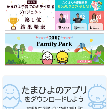
――2022年12月に絵本を出版した吉田さん。その絵本のおすす
めポイントを教えてください。
吉田 言葉のおもしろさ、楽しさを子どもたちに感じてもらいた
い。そんな思いで、早口言葉をテーマにした『はやくちよこれい
と』という絵本を作りました。
一粒飲むと滑舌がよくなるという『外郎（ういろう）』を売り歩
く商人が、その効果効能を、早口言葉を交えながら軽快に紹介す
る、という歌舞伎の演目で有名なお話をアレンジしました。外郎
をチョコレートに、商人をチョコレートの魔人に設定を変えるこ
とで、より親しみを持って楽しんでもらえるように工夫していま
す。
ぜひ親子で早口言葉にチャレンジしながら、楽しく読んでほしい
なと思っています。
お話／吉田明世さん 取材・文／たまひよONLINE編集部
早口言葉を親子で楽しむと、こんないい
妊娠日数や生後日数に合った情報を毎日お届け