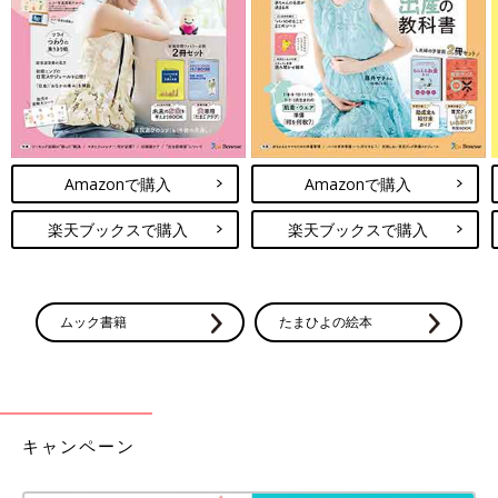
「お正月によく目にする“かがみもち”。そんな“かがみもち”は、
どんな気持ちなんでしょう？ “かがみもち”の複雑な心境、姿形
が変わる臨場感がとっても楽しい１冊です」（吉田さん）
親子でトライしてほしい「早口言葉」が楽しい絵本
Amazonで購入
Amazonで購入
楽天ブックスで購入
楽天ブックスで購入
ムック書籍
たまひよの絵本
キャンペーン