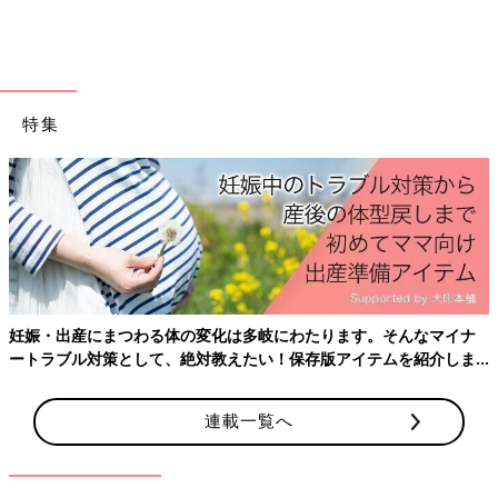
たちにおすすめの絵本を2冊紹介しますね。来年は卯（う）年と
いうことでうさぎさんと、お正月によく見かける“あるもの”が出
てくる絵本です。
『どうぞのいす』
特集
妊娠・出産にまつわる体の変化は多岐にわたります。そんなマイナ
ートラブル対策として、絶対教えたい！保存版アイテムを紹介しま
す。
うさぎさんが椅子を作り、「どうぞのいす」と看板を立てまし
た。そこにさまざまな動物がやってきて･･･。
連載一覧へ
香山美子 絵、柿本幸造 作／1100円（ひさかたチャイルド）
「2023年は卯年。うさぎさんのやさしい気持ちがみんなにつな