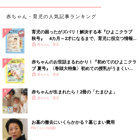
【0～1才ごろ】シンプルで見やすい絵とリズミカル
な文章の絵本がおすすめ
赤ちゃん・育児の人気記事ランキング
――親子で楽しめる絵本を教えてください。吉田さんのおすすめ
育児の困ったがズバリ！解決する本『ひよこクラブ
はありますか？
秋号』 4カ月～2才になるまで、育児に役立つ情報が
いっぱい！
赤ちゃん・育児
吉田 0～1才ごろの小さな赤ちゃんでも楽しめる絵本を2冊紹介
しますね。低月齢の赤ちゃんには、シンプルで見やすい絵と、リ
ズミカルな文章の絵本がおすすめです。
赤ちゃんのお世話まるわかり！『初めてのひよこクラ
ブ 夏号』〈巻頭大特集〉初めての授乳がうまくい
『だるまさんが』
く！ おっぱい・ミルクの基本と夏のトラブル 解決テ
赤ちゃん・育児
ク
赤ちゃんが生まれたら！2冊の「たまひよ」
赤ちゃん・育児
お墓の撤去にいくらかかる？墓じまい費用
PR(くらしの話題)