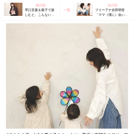
前の話
次の話
早口言葉を親子で楽
一覧
フリーアナ吉田明世
しむと、こんないい
「ママ（僕に）会いた
ことが･･･【絵本専門
かった？」2才息子のあ
士・フリーアナウン
ざとかわいい発言にズ
サー吉田明世さんイ
キューン！これは計算
ンタビュー】
か？天然か？