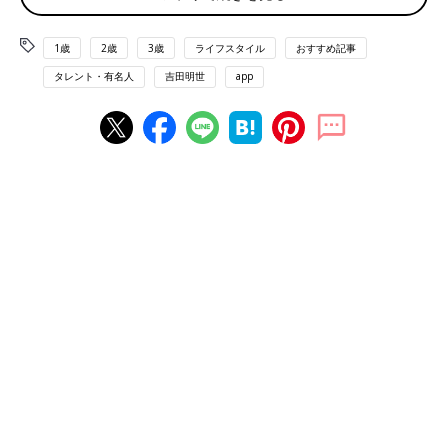
むように心がけています。
1歳
2歳
3歳
ライフスタイル
おすすめ記事
そして、私は読み聞かせは、脱線してもいいものだと思っていま
す。ページ順に読まなければいけないものではないので、子ども
タレント・有名人
吉田明世
app
が絵本の絵から何かを発見したときには、ページを戻ることもあ
りますし、形にとらわれずに一緒に楽しむようにしています。
――吉田さん自身が幼いころに読んでいて印象に残っている絵本
はありますか？
吉田 いくつかありますが、美しい絵柄に強くひかれた『スイミ
ー』は印象に残っています。1人だけみんなと違うスイミーが勇
敢に生きる姿に子どもながらに、励まされました。
ほかに好きだったのは『ぐりとぐら』シリーズ。わくわくするの
に、ちょっぴりどきどきもする、そんな『ぐりとぐら』シリーズ
が大好きでした。とくに、絵本に出てくる大きなカステラがあま
りにおいしそうで、思わずクンクン、と絵本に鼻をつけてしまっ
たことを覚えています。