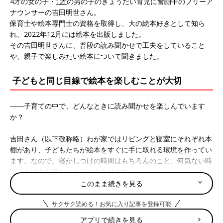
4才の女の子・
1才
の男の子のきょうだい育児に奮闘中のフリーア
ナウンサーの吉田明世さん。
保育士や絵本専門士の資格を取得し、大の絵本好きとして知ら
れ、2022年12月には絵本を出版しました。
その吉田明世さんに、普段の読み聞かせで工夫をしていること
や、親子で楽しみたい絵本について聞きました。
子どもと同じ目線で絵本を楽しむことが大切
――子育ての中で、どんなときに読み聞かせを楽しんでいます
か？
吉田さん（以下敬称略）わが家ではリビングと寝室にそれぞれ本
棚があり、子どもたちが絵本をすぐに手に取れる環境を作ってい
ます。なので、
寝かしつけ
の時間はもちろんのこと、何気ない時
間にも絵本を読むことがよくあります。
このまま続きを見る
読み聞かせのとき、ついつい大人は絵本の絵ではなく文字ばかり
サクサク読める！お気に入り記事を登録可能
を見てしまいがち。でも、絵から伝わる情報はたくさんあるの
で、私は子どもたちと同じ目線で絵もしっかり見て、絵本を楽し
アプリで続きを見る