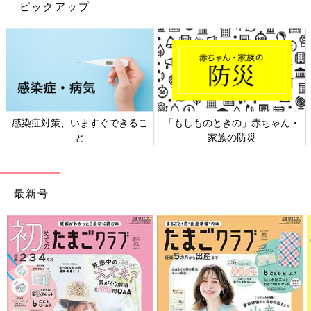
ピックアップ
がって広がっていく『どうぞのいす』の話。わが家でも子どもた
ちにも何度も読み聞かせしていて、『どうぞのきもち』を大切に
しようね、と話しています」（吉田さん）
『おもちのきもち』
感染症対策、いますぐできるこ
「もしものときの」赤ちゃん・
と
家族の防災
最新号
お正月に大人が食べる機会の多いおもち。まだおもちを食べられ
ない乳幼児でも、“かがみもち”を目にすることがあるかもしれま
せん。そんな“かがみもち”がある決心をするストーリー。
かがくいひろし著／1650円（講談社）