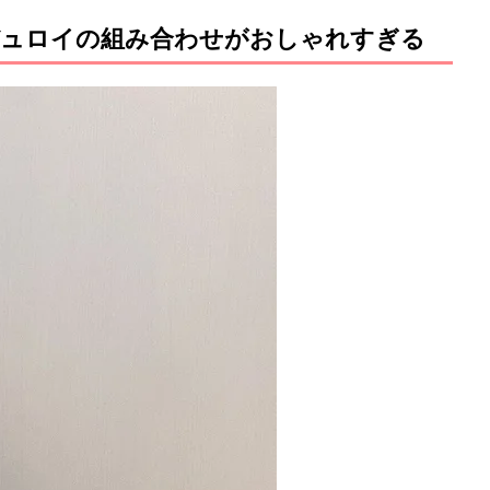
ーデュロイの組み合わせがおしゃれすぎる
M
u
t
e