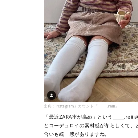
出典：Instagramアカウント「_____.reiii」
「最近ZARA率が高め」という_____.re
とコーデュロイの素材感が冬らしくて、
合いも統一感がありますね。