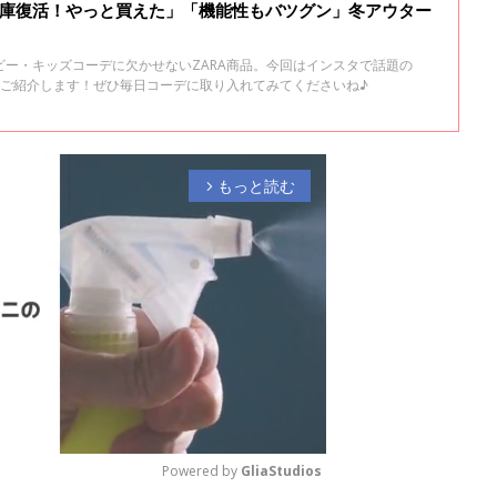
在庫復活！やっと買えた」「機能性もバツグン」冬アウター
ー・キッズコーデに欠かせないZARA商品。今回はインスタで話題の
をご紹介します！ぜひ毎日コーデに取り入れてみてくださいね♪
もっと読む
arrow_forward_ios
Powered by 
GliaStudios