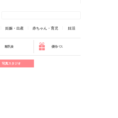
妊娠・出産
赤ちゃん・育児
妊活
離乳食
優待パス
写真スタジオ