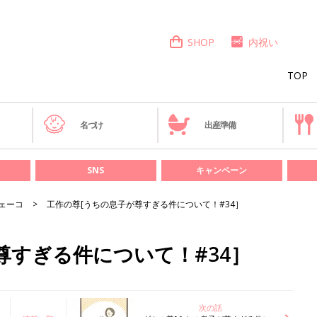
SHOP
内祝い
TOP
き
名づけ
出産準備
SNS
キャンペーン
ェーコ
工作の尊[うちの息子が尊すぎる件について！#34］
尊すぎる件について！#34］
次の話