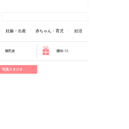
妊娠・出産
赤ちゃん・育児
妊活
離乳食
優待パス
写真スタジオ