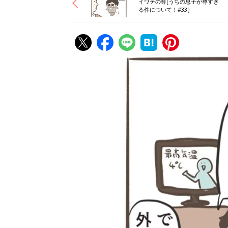
イワテの尊[うちの息子が尊すぎ
る件について！#33］