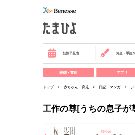
妊娠早見表
お金・手続
雑誌・書籍
アプリ
トップ
赤ちゃん・育児
日記・マンガ
ジ
工作の尊[うちの息子が
前の話