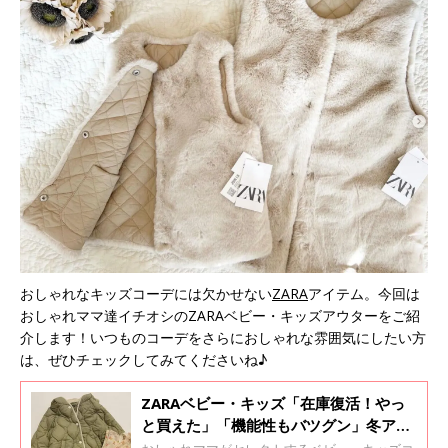
おしゃれなキッズコーデには欠かせない
ZARA
アイテム。今回は
おしゃれママ達イチオシのZARAベビー・キッズアウターをご紹
介します！いつものコーデをさらにおしゃれな雰囲気にしたい方
は、ぜひチェックしてみてくださいね♪
ZARAベビー・キッズ「在庫復活！やっ
と買えた」「機能性もバツグン」冬アウ
ターおすすめ4選