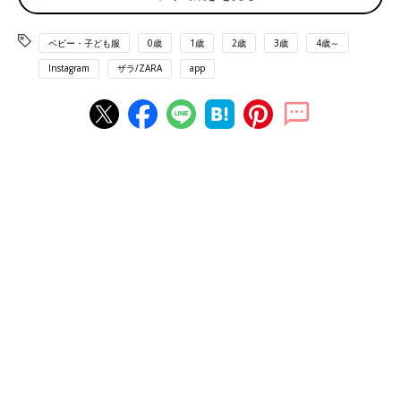
出典：Instagramアカウント「kiiik0582」
ベビー・子ども服
0歳
1歳
2歳
3歳
4歳～
kiiik0582さんは、ZARAで買ったリバーシブルフェイクファーベ
Instagram
ザラ/ZARA
app
ストでお揃いコーデ！フェイクファーとキルト生地のリバーシブ
ルだそうで、くすみ感のある色味もツボなポイントとのこと♪
10秒で完売！人気のモコモコアウター