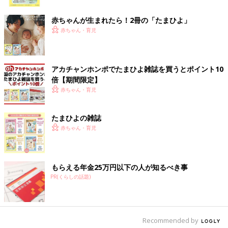
ク
赤ちゃんが生まれたら！2冊の「たまひよ」
赤ちゃん・育児
出典：Instagramアカウント「utamaru0306」
utamaru0306さんはZARAで買ったムートンコートでコーディネ
アカチャンホンポでたまひよ雑誌を買うとポイント10
ート♪ 裏地の素材がふわふわサラサラとした触り心地で、とても
倍【期間限定】
暖かいんだとか！インナーと靴下はバースデイで買ったアイテム
赤ちゃん・育児
だそうで、アウターとの相性もピッタリですね。
たまひよの雑誌
オンラインでGET！くすみピンクが可愛いダウン
赤ちゃん・育児
もらえる年金25万円以下の人が知るべき事
PR(くらしの話題)
Recommended by