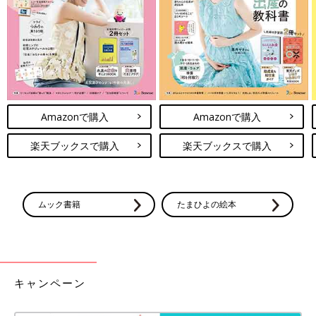
出典：Instagramアカウント「chumuchii」
chikakoさんは⁡ZARAでこちらの花柄ベストを買ったそう。こちら
のアイテムが以前売り切れた際には後悔していたそうで、在庫が
復活したタイミングでたまたまGETできたんだとか！デザインの
可愛さはもちろん、裏地のフリースが暖かいのもポイントとのこ
と♪
Amazonで購入
Amazonで購入
ZARAキッズ「冬の必須アイテム」「お
しゃれ上級者に♪」おしゃれママのお気
楽天ブックスで購入
楽天ブックスで購入
に入りアイテム5選
ZARAのベビー・キッズアイテムが「可愛すぎ
る」とSNSで話題沸騰中♪ 今回はおしゃれママ
のお気に入りZARAアイテムをご紹介します！
お子さんにピッタリなアイテムがあれば、ぜひ
ムック書籍
たまひよの絵本
毎日コーデに取り入れてみてくださいね！
いかがでしたか？どのZARAアウターもとても可愛くて、いつも
のコーデの上から羽織るだけで一気におしゃれな雰囲気になりそ
うですよね。ぜひみなさんもZARAベビー・キッズアイテムで寒
い冬のコーディネートを楽しんでください♪
(文・ナキナキ)
キャンペーン
●記事内容でご紹介している投稿、リンク先は、削除される場合
があります。あらかじめご了承ください。