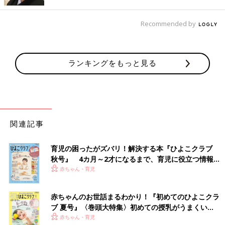
Recommended by
ランキングをもっと見る
関連記事
育児の困ったがズバリ！解決する本『ひよこクラブ
秋号』 4カ月～2才になるまで、育児に役立つ情報が
いっぱい！
赤ちゃん・育児
赤ちゃんのお世話まるわかり！『初めてのひよこクラ
ブ 夏号』〈巻頭大特集〉初めての授乳がうまくい
く！ おっぱい・ミルクの基本と夏のトラブル 解決テ
赤ちゃん・育児