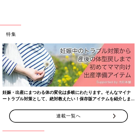
特集
出典：Instagramアカウント「yumikokubu」
yumiさんはこちらのアウターをセレクト。ZARAのオンラインシ
妊娠・出産にまつわる体の変化は多岐にわたります。そんなマイナ
ョップで買ったアイテムだそうで、オンラインなら店舗に行く手
ートラブル対策として、絶対教えたい！保存版アイテムを紹介しま
間が省けるのが嬉しいですよね！！内側のモコモコ素材も冬らし
す。
くて可愛いですね♪
連載一覧へ
在庫復活で運よくGET！暖かい花柄ベスト