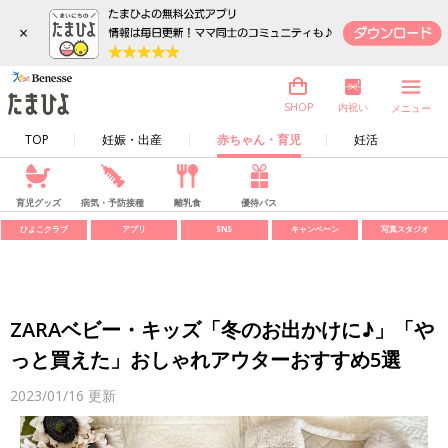
×
内祝い
SHOP
メニュー
TOP
妊娠・出産
赤ちゃん・育児
妊活
育児グッズ
病気・予防接種
離乳食
優待パス
ひよこクラブ
アプリ
SNS
キャンペーン
写真スタジオ
ZARAベビー・キッズ「冬のお出かけに♪」「や
っと買えた」おしゃれアウターおすすめ5選
2023/01/16
更新