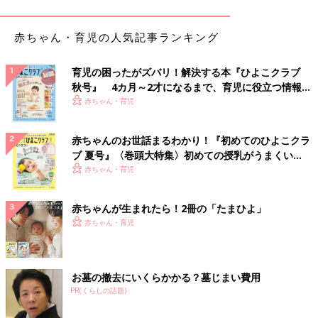
赤ちゃん・育児の人気記事ランキング
育児の困ったがズバリ！解決する本『ひよこクラブ
秋号』 4カ月～2才になるまで、育児に役立つ情報が
いっぱい！
赤ちゃん・育児
赤ちゃんのお世話まるわかり！『初めてのひよこクラ
ブ 夏号』〈巻頭大特集〉初めての授乳がうまくい
く！ おっぱい・ミルクの基本と夏のトラブル 解決テ
赤ちゃん・育児
ク
出典：Instagramアカウント「mk__1031」
赤ちゃんが生まれたら！2冊の「たまひよ」
mikiさんはZARAでこちらのアウターをGET！セール開始10秒で
赤ちゃん・育児
売り切れてしまうほどの人気商品で、最寄りの店舗では残り1点
だったとのこと。人気のあるアイテムはすぐに完売してしまうの
で、早めにチェックしておきたいですよね！
お墓の撤去にいくらかかる？墓じまい費用
バースデイのトップスにZARAのムートンコートを
PR(くらしの話題)
セレクト！