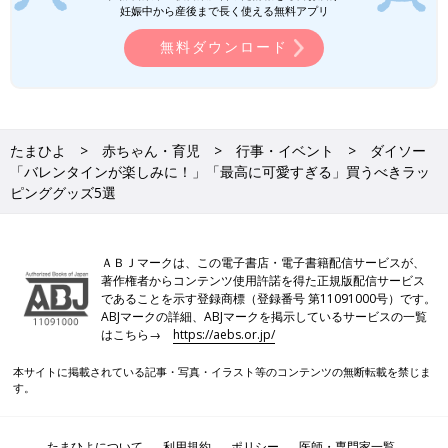
妊娠中から産後まで長く使える無料アプリ
無料ダウンロード
たまひよ
赤ちゃん・育児
行事・イベント
ダイソー
「バレンタインが楽しみに！」「最高に可愛すぎる」買うべきラッ
ピンググッズ5選
ＡＢＪマークは、この電子書店・電子書籍配信サービスが、
著作権者からコンテンツ使用許諾を得た正規版配信サービス
であることを示す登録商標（登録番号 第11091000号）です。
ABJマークの詳細、ABJマークを掲示しているサービスの一覧
はこちら→
https://aebs.or.jp/
本サイトに掲載されている記事・写真・イラスト等のコンテンツの無断転載を禁じま
す。
たまひよについて
利用規約
ポリシー
医師・専門家一覧