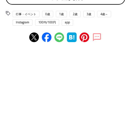
行事・イベント
0歳
1歳
2歳
3歳
4歳～
Instagram
100均/100円
app
出典：Instagramアカウント「ri___chan121」
ri___chan121さんはダイソーでカップケーキ柄のボックスとペー
パーバッグをチョイス！ この方が「かわいいもの好きな人は絶
対沼る」と太鼓判を押すほどキュートなんだとか♪ くすみカラー
の色合いもおしゃれですよね！
ミニーちゃん×ピンクをシリーズ買い！