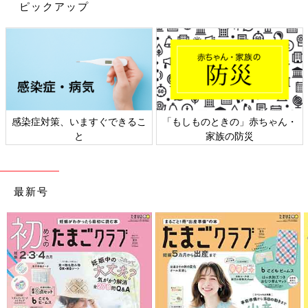
ピックアップ
感染症対策、いますぐできるこ
「もしものときの」赤ちゃん・
と
家族の防災
出典：Instagramアカウント「monchi_life.s2」
最新号
monchi_life.s2さんはダイソーでくまちゃんのクリアーバッグを
購入しました。くまちゃんシリーズは種類豊富に展開されてい
て、迷いながら厳選したんだそう♪ こちらは1パック20枚入りと
コスパもgoodですよね！
ダイソー・セリア・無印良品で薬収納
「このクオリティはすごい」「すごくラ
ク」アイデア4選
子どもの急な発熱やケガなどのために、お薬は