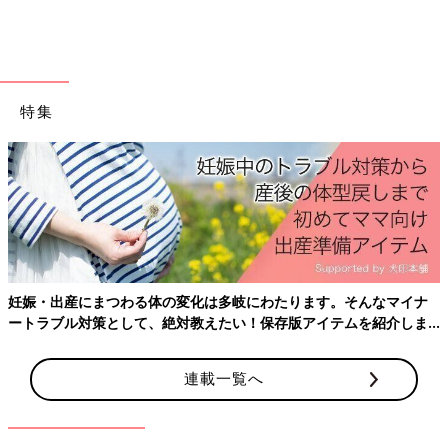
特集
出典：Instagramアカウント「chibimon.225」
えりんぎさんはダイソーで牛乳パック型のボックスをGETしまし
た！ 柄はミッキー、ミニー、チップ＆デールをチョイス。こん
なユニークなラッピングなら、もらった人はますますうれしくな
妊娠・出産にまつわる体の変化は多岐にわたります。そんなマイナ
っちゃいそうですよね！
ートラブル対策として、絶対教えたい！保存版アイテムを紹介しま
す。
トレンドのくまちゃん柄は種類も豊富！
連載一覧へ