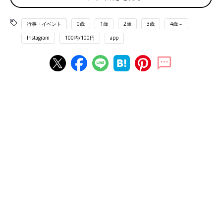
行事・イベント
0歳
1歳
2歳
3歳
4歳～
Instagram
100均/100円
app
出典：Instagramアカウント「ri___chan121」
ri___chan121さんはダイソーでカップケーキ柄のボックスとペー
パーバッグをチョイス！ この方が「かわいいもの好きな人は絶
対沼る」と太鼓判を押すほどキュートなんだとか♪ くすみカラー
の色合いもおしゃれですよね！
ミニーちゃん×ピンクをシリーズ買い！