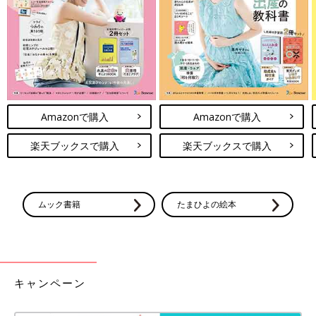
用意しておくと安心ですよね。でも、いろいろ
な大きさや形があるお薬は散らかってしまいが
ち。家族みんながわかりやすく取り出しやす
い、そんな収納ができるといいですね。今回は
今回はダイソーのラッピンググッズをご紹介しました。かわいい
インスタグラムの投稿より、お薬の収納アイデ
アイテムがいっぱいなのでバレンタインに向けて選ぶのも楽しそ
アをご紹介します。
うですよね♪ 店舗やオンラインストアをチェックして、ぜひお気
に入りを見つけてみてください。
Amazonで購入
Amazonで購入
(文・広瀬まいこ)
●記事内の価格はすべて税込み、2023年1月時点のものです。
楽天ブックスで購入
楽天ブックスで購入
●記事内容でご紹介している投稿、リンク先は、削除される場合
があります。あらかじめご了承ください。
●記事の内容は記載当時の情報であり、現在と異なる場合があり
ムック書籍
たまひよの絵本
ます。
キャンペーン