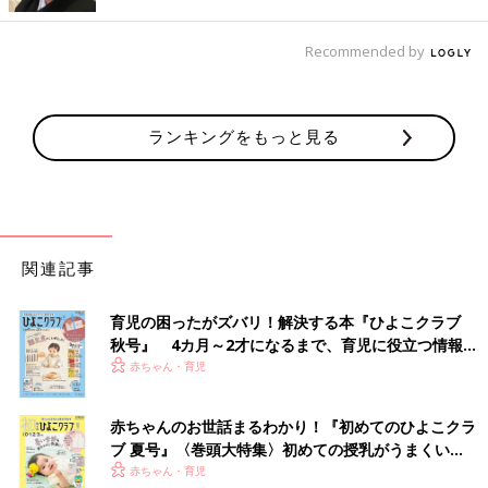
a.i.r.i_2さんはミニーちゃん×ピンクのこちらのシリーズがかわい
すぎてシリーズ買いしてしまったんだそう！ ジップバッグや持
Recommended by
ち手つきのハンドルバッグなど種類も豊富ですよね。底マチ付き
のバッグはたくさん入って重宝しそうなんだとか♪
紙袋はぷっくりエンボス加工がかわいい♪
ランキングをもっと見る
関連記事
育児の困ったがズバリ！解決する本『ひよこクラブ
秋号』 4カ月～2才になるまで、育児に役立つ情報が
いっぱい！
赤ちゃん・育児
赤ちゃんのお世話まるわかり！『初めてのひよこクラ
ブ 夏号』〈巻頭大特集〉初めての授乳がうまくい
く！ おっぱい・ミルクの基本と夏のトラブル 解決テ
赤ちゃん・育児