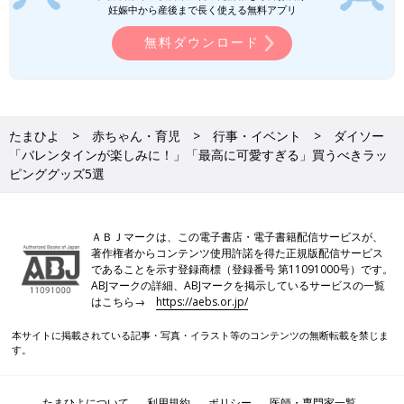
妊娠中から産後まで長く使える無料アプリ
無料ダウンロード
たまひよ
赤ちゃん・育児
行事・イベント
ダイソー
「バレンタインが楽しみに！」「最高に可愛すぎる」買うべきラッ
ピンググッズ5選
ＡＢＪマークは、この電子書店・電子書籍配信サービスが、
著作権者からコンテンツ使用許諾を得た正規版配信サービス
であることを示す登録商標（登録番号 第11091000号）です。
ABJマークの詳細、ABJマークを掲示しているサービスの一覧
はこちら→
https://aebs.or.jp/
本サイトに掲載されている記事・写真・イラスト等のコンテンツの無断転載を禁じま
す。
たまひよについて
利用規約
ポリシー
医師・専門家一覧