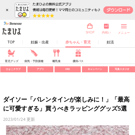
×
内祝い
SHOP
メニュー
TOP
妊娠・出産
赤ちゃん・育児
妊活
育児グッズ
病気・予防接種
離乳食
優待パス
ひよこクラブ
アプリ
SNS
キャンペーン
写真スタジオ
ダイソー「バレンタインが楽しみに！」「最高
に可愛すぎる」買うべきラッピンググッズ5選
2023/01/24
更新