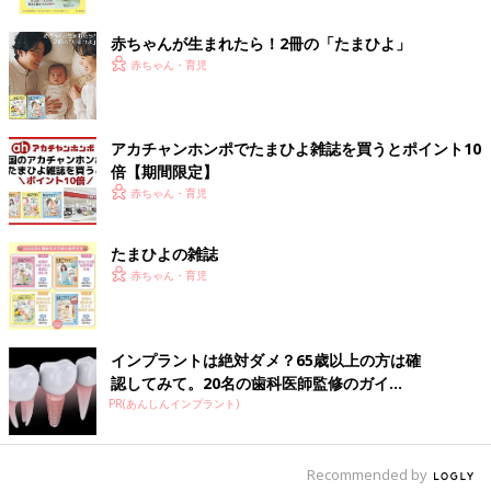
ク
出典：Instagramアカウント「yui_tetemin」
赤ちゃんが生まれたら！2冊の「たまひよ」
yuiさんはダイソーでくまさん＆ショートケーキのパウンドケー
赤ちゃん・育児
キ型と、くまさんの紙袋を購入。紙袋はエンボス加工でケーブル
編みの模様がぷっくりしているそうです♪ かわいいグッズをGET
してお子さんもバレンタインをますます楽しみにしているそうで
アカチャンホンポでたまひよ雑誌を買うとポイント10
すよ！
倍【期間限定】
赤ちゃん・育児
牛乳パック型がユニークなボックス
たまひよの雑誌
赤ちゃん・育児
インプラントは絶対ダメ？65歳以上の方は確
認してみて。20名の歯科医師監修のガイ...
PR(あんしんインプラント)
Recommended by