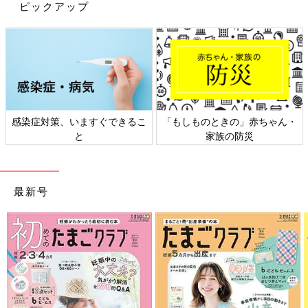
ピックアップ
感染症対策、いますぐできるこ
「もしものときの」赤ちゃん・
と
家族の防災
出典：Instagramアカウント「monchi_life.s2」
最新号
monchi_life.s2さんはダイソーでくまちゃんのクリアーバッグを
購入しました。くまちゃんシリーズは種類豊富に展開されてい
て、迷いながら厳選したんだそう♪ こちらは1パック20枚入りと
コスパもgoodですよね！
ダイソー・セリア・無印良品で薬収納
「このクオリティはすごい」「すごくラ
ク」アイデア4選
子どもの急な発熱やケガなどのために、お薬は