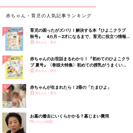
赤ちゃん・育児の人気記事ランキング
育児の困ったがズバリ！解決する本『ひよこクラブ
秋号』 4カ月～2才になるまで、育児に役立つ情報が
いっぱい！
赤ちゃん・育児
赤ちゃんのお世話まるわかり！『初めてのひよこクラ
ブ 夏号』〈巻頭大特集〉初めての授乳がうまくい
く！ おっぱい・ミルクの基本と夏のトラブル 解決テ
赤ちゃん・育児
ク
赤ちゃんが生まれたら！2冊の「たまひよ」
赤ちゃん・育児
お墓の撤去にいくらかかる？墓じまい費用
PR(くらしの話題)
出典：Instagramアカウント「a.i.r.i_2」