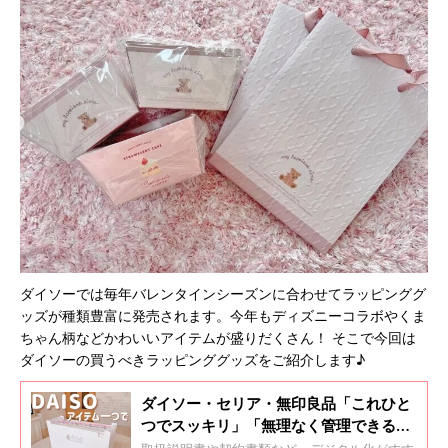
ダイソーでは毎年バレンタインシーズンに合わせてラッピンググ
ッズが種類豊富に発売されます。今年もディズニーコラボやくま
ちゃん柄などかわいいアイテムが盛りだくさん！ そこで今回は
ダイソーの買うべきラッピンググッズをご紹介します♪
ダイソー・セリア・無印良品「これひと
つでスッキリ」「無理なく管理できる」
書類収納アイデア5選