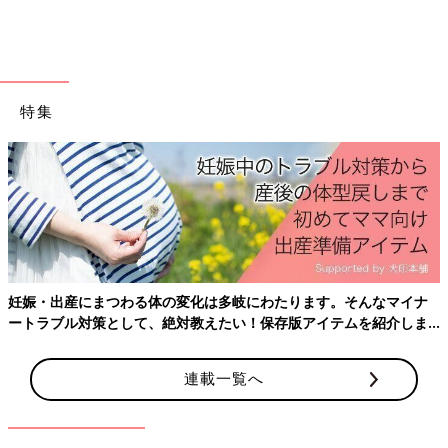
特集
出典：Instagramアカウント「chibimon.225」
えりんぎさんはダイソーで牛乳パック型のボックスをGETしまし
た！ 柄はミッキー、ミニー、チップ＆デールをチョイス。こん
なユニークなラッピングなら、もらった人はますますうれしくな
妊娠・出産にまつわる体の変化は多岐にわたります。そんなマイナ
っちゃいそうですよね！
ートラブル対策として、絶対教えたい！保存版アイテムを紹介しま
す。
トレンドのくまちゃん柄は種類も豊富！
連載一覧へ