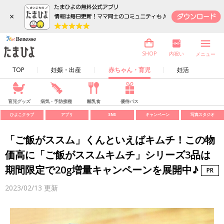
×
内祝い
SHOP
メニュー
TOP
妊娠・出産
赤ちゃん・育児
妊活
育児グッズ
病気・予防接種
離乳食
優待パス
ひよこクラブ
アプリ
SNS
キャンペーン
写真スタジオ
「ご飯がススム」くんといえばキムチ！この物
価高に「ご飯がススムキムチ」シリーズ3品は
期間限定で20g増量キャンペーンを展開中♪
2023/02/13
更新