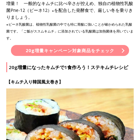
増量！ 一般的なキムチに比べ辛さが控えめ、独自の植物性乳酸
菌Pne-12（ピーネ12）
を配合した発酵食で、厳しい冬を乗りき
※
りましょう。
※ピーネ乳酸菌は、植物性乳酸菌の中でも特に胃酸に強いことが確かめられた乳酸
菌です。「ご飯がススムキムチ」に添加されている乳酸菌は加熱菌体を用いていま
す。
20g増量キャンペーン対象商品をチェック
20g増量になったキムチで1食作ろう！ステキムチレシピ
【キムチ入り韓国風太巻き】